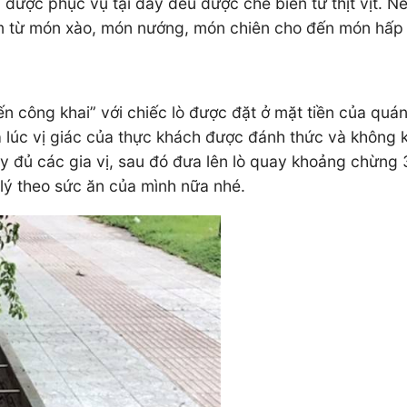
ược phục vụ tại đây đều được chế biến từ thịt vịt. Nếu
hiệm từ món xào, món nướng, món chiên cho đến món hấp
n công khai” với chiếc lò được đặt ở mặt tiền của quán
 lúc vị giác của thực khách được đánh thức và không 
ầy đủ các gia vị, sau đó đưa lên lò quay khoảng chừng 
 lý theo sức ăn của mình nữa nhé.