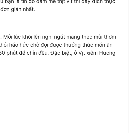
 bạn là tín đồ đam mê thịt vịt thì đây đích thực
 đơn giản nhất.
. Mỗi lúc khói lên nghi ngút mang theo mùi thơm
khỏi háo hức chờ đợi được thưởng thức món ăn
30 phút để chín đều. Đặc biệt, ở Vịt xiêm Hương