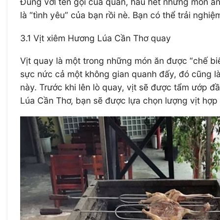
Đúng với tên gọi của quán, hầu hết những món ăn đ
là “tình yêu” của bạn rồi nè. Bạn có thể trải ng
3.1 Vịt xiêm Hương Lúa Cần Thơ quay
Vịt quay là một trong những món ăn được “chế biế
sực nức cả một không gian quanh đấy, đó cũng là
này. Trước khi lên lò quay, vịt sẽ được tẩm ướp đ
Lúa Cần Thơ, bạn sẽ được lựa chọn lượng vịt hợp