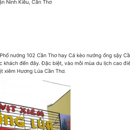
ận Ninh Kiều, Cần Thơ
D
 Phố nướng 102 Cần Thơ hay Cá kèo nướng ống sậy Cầ
ực khách đến đây. Đặc biệt, vào mỗi mùa du lịch cao đ
Vịt xiêm Hương Lúa Cần Thơ.