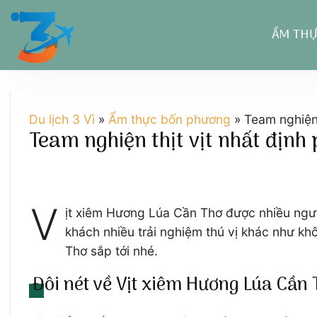
Chuyển
đến
ẨM TH
nội
dung
Du lịch 3 Vì
»
Ẩm thực bốn phương
»
Team nghiện 
Team nghiện thịt vịt nhất định
V
ịt xiêm Hương Lúa Cần Thơ được nhiều ngư
khách nhiều trải nghiệm thú vị khác như kh
Thơ sắp tới nhé.
Đôi nét về Vịt xiêm Hương Lúa Cần