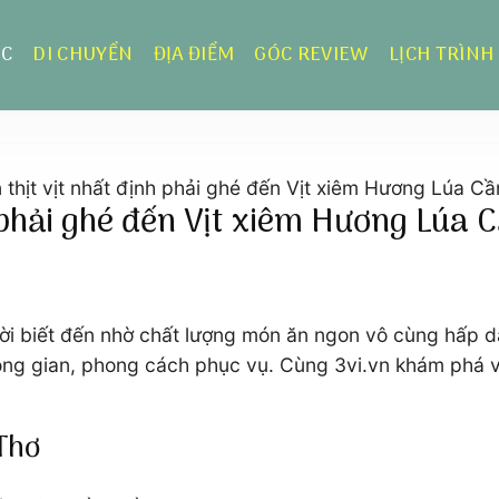
ỰC
DI CHUYỂN
ĐỊA ĐIỂM
GÓC REVIEW
LỊCH TRÌNH
thịt vịt nhất định phải ghé đến Vịt xiêm Hương Lúa C
 phải ghé đến Vịt xiêm Hương Lúa 
ời biết đến nhờ chất lượng món ăn ngon vô cùng hấp 
ông gian, phong cách phục vụ. Cùng 3vi.vn khám phá và
 Thơ