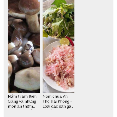
bao đời
Nấm tràm Kiên
Nem chua An
Giang và những
Thọ Hải Phòng –
món ăn thơm
Loại đặc sản gây
ngon khó cưỡng
nghiện