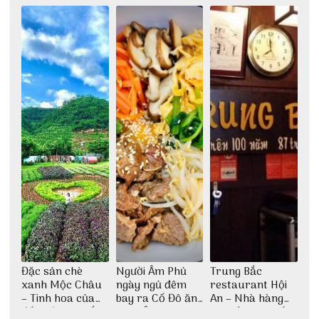
Đặc sản chè
Người Âm Phủ
Trung Bắc
xanh Mộc Châu
ngày ngủ đêm
restaurant Hội
– Tinh hoa của
bay ra Cố Đô ăn
An – Nhà hàng
đất trời Tây Bắc
Cơm Âm Phủ
cao lầu có thiết