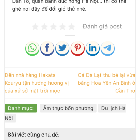
Dân Tổ
, quán bánh đúc nóng Hà Nội… thì có thể
ghé nơi đây để đổi gió thử nhé.
Đánh giá post
Đến nhà hàng Hakata
Cả Đà Lạt thu bé lại vừa
Kouryu tận hưởng hương vị
bằng Hoa Yên An Bình ở
của xứ sở mặt trời mọc
Cần Thơ
Danh mục:
Ẩm thực bốn phương
Du lịch Hà
Nội
Bài viết cùng chủ đề: