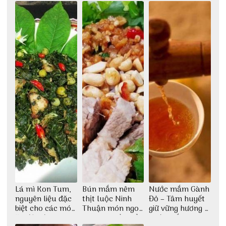
Huế
kế vô cùng ấn
tượng giữa lòng
phố Hội
Lá mì Kon Tum,
Bún mắm nêm
Nước mắm Gành
nguyên liệu đặc
thịt luộc Ninh
Đỏ – Tâm huyết
biệt cho các món
Thuận món ngon
giữ vững hương vị
ăn độc đáo
dân dã miền biển
nước mắm sau