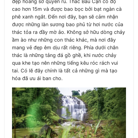
đẹp hoang sơ quyến rũ. Thác Bàu Cạn có độ
cao hơn 15m và được bao bọc bởi bạt ngàn cà
phê xanh ngắt. Đến nơi đây, bạn sẽ cảm nhận
được những làn sương bao phủ từ hơi nước của
thác tỏa ra đầy mờ ảo. Không sở hữu dòng chảy
ầm ào như những con thác khác, mà nơi đây
mang vẻ đẹp êm dịu rất riêng. Phía dưới chân
thác là những tảng đá gồ ghề, khi nước chảy
qua khe tạo nên những tiếng kêu róc rách vui
tai. Có lẽ đây chính là tất cả những gì mà tạo
hóa đã ưu ái ban cho.