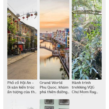
Phố cổ Hội An –
Grand World
Hành trình
Di sản kiến trúc
Phu Quoc, khám
trekking VQG
ấn tượng của thế
phá thiên đường
Chư Mom Ray
giới
giải trí đầy sôi
tìm về núi rừng
động
đại ngàn