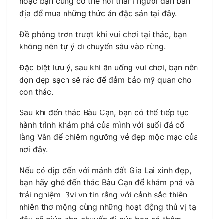
hoặc bạn cũng có thể hỏi thăm người dân bản
địa để mua những thức ăn đặc sản tại đây.
Đề phòng trơn trượt khi vui chơi tại thác, bạn
không nên tự ý di chuyển sâu vào rừng.
Đặc biệt lưu ý, sau khi ăn uống vui chơi, bạn nên
dọn dẹp sạch sẽ rác để đảm bảo mỹ quan cho
con thác.
Sau khi đến thác Bàu Cạn, bạn có thể tiếp tục
hành trình khám phá của mình với suối đá cổ
làng Vân để chiêm ngưỡng vẻ đẹp mộc mạc của
nơi đây.
Nếu có dịp đến với mảnh đất Gia Lai xinh đẹp,
bạn hãy ghé đến thác Bàu Cạn để khám phá và
trải nghiệm. 3vi.vn tin rằng với cảnh sắc thiên
nhiên thơ mộng cùng những hoạt động thú vị tại
đây sẽ giúp cho chuyến đi của bạn có thêm