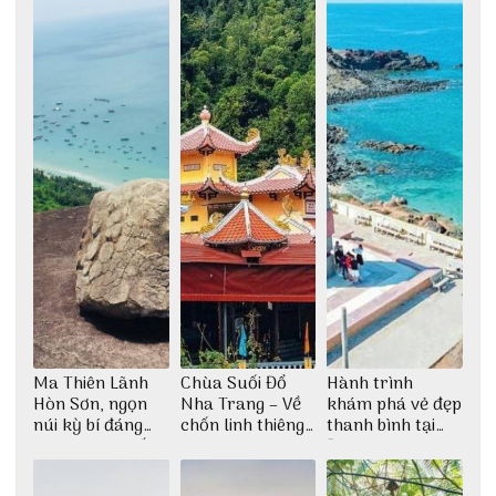
Ma Thiên Lãnh
Chùa Suối Đổ
Hành trình
Hòn Sơn, ngọn
Nha Trang – Về
khám phá vẻ đẹp
núi kỳ bí đáng
chốn linh thiêng
thanh bình tại
khám phá nhất
giữa không gian
Đảo Phú Quý
thiền định