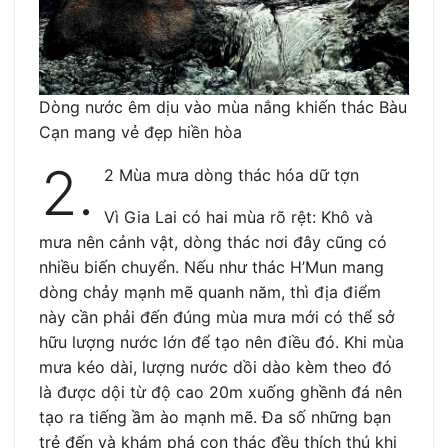
Dòng nước êm dịu vào mùa nắng khiến thác Bàu
Cạn mang vẻ đẹp hiền hòa
2.
2 Mùa mưa dòng thác hóa dữ tợn
Vì Gia Lai có hai mùa rõ rệt: Khô và
mưa nên cảnh vật, dòng thác nơi đây cũng có
nhiều biến chuyển. Nếu như thác H’Mun mang
dòng chảy mạnh mẽ quanh năm, thì địa điểm
này cần phải đến đúng mùa mưa mới có thể sở
hữu lượng nước lớn để tạo nên điều đó. Khi mùa
mưa kéo dài, lượng nước dồi dào kèm theo đó
là được dội từ độ cao 20m xuống ghềnh đá nên
tạo ra tiếng ầm ào mạnh mẽ. Đa số những bạn
trẻ đến và khám phá con thác đều thích thú khi