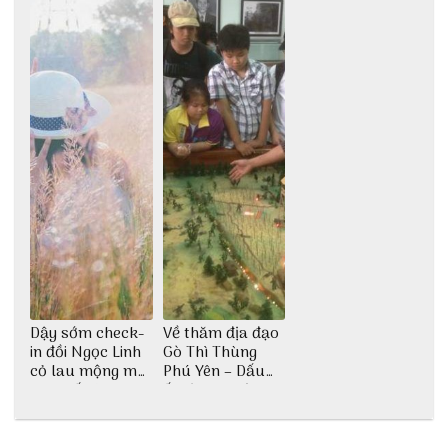
Dậy sớm check-
Về thăm địa đạo
in đồi Ngọc Linh
Gò Thì Thùng
cỏ lau mộng mơ
Phú Yên – Dấu
tại Huế nè bạn
ấn lịch sử còn
ơi!
mãi với thời gian