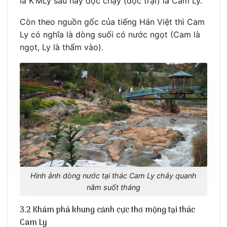
là K’MLy sau này đọc chạy (đọc trại) là Cam Ly.
Còn theo nguồn gốc của tiếng Hán Việt thì Cam
Ly có nghĩa là dòng suối có nước ngọt (Cam là
ngọt, Ly là thấm vào).
Hình ảnh dòng nước tại thác Cam Ly chảy quanh
năm suốt tháng
3.2 Khám phá khung cảnh cực thơ mộng tại thác
Cam Ly