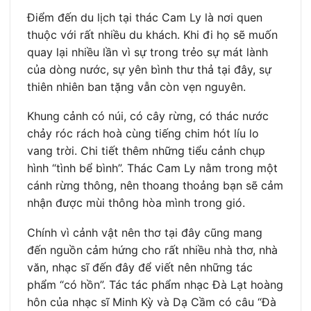
Điểm đến du lịch tại thác Cam Ly là nơi quen
thuộc với rất nhiều du khách. Khi đi họ sẽ muốn
quay lại nhiều lần vì sự trong trẻo sự mát lành
của dòng nước, sự yên bình thư thả tại đây, sự
thiên nhiên ban tặng vẫn còn vẹn nguyên.
Khung cảnh có núi, có cây rừng, có thác nước
chảy róc rách hoà cùng tiếng chim hót líu lo
vang trời. Chi tiết thêm những tiểu cảnh chụp
hình “tình bể bình”. Thác Cam Ly nằm trong một
cánh rừng thông, nên thoang thoảng bạn sẽ cảm
nhận được mùi thông hòa mình trong gió.
Chính vì cảnh vật nên thơ tại đây cũng mang
đến nguồn cảm hứng cho rất nhiều nhà thơ, nhà
văn, nhạc sĩ đến đây để viết nên những tác
phẩm “có hồn”. Tác tác phẩm nhạc Đà Lạt hoàng
hôn của nhạc sĩ Minh Kỳ và Dạ Cầm có câu “Đà