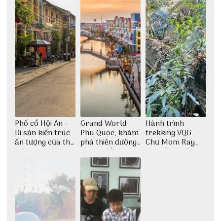
Phố cổ Hội An –
Grand World
Hành trình
Di sản kiến trúc
Phu Quoc, khám
trekking VQG
ấn tượng của thế
phá thiên đường
Chư Mom Ray
giới
giải trí đầy sôi
tìm về núi rừng
động
đại ngàn