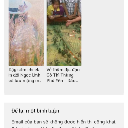
Dậy sớm check-
Về thăm địa đạo
in đồi Ngọc Linh
Gò Thì Thùng
cỏ lau mộng mơ
Phú Yên – Dấu
tại Huế nè bạn
ấn lịch sử còn
ơi!
mãi với thời gian
Để lại một bình luận
Email của bạn sẽ không được hiển thị công khai.