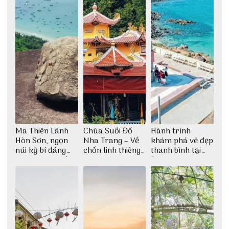
Ma Thiên Lãnh
Chùa Suối Đổ
Hành trình
Hòn Sơn, ngọn
Nha Trang – Về
khám phá vẻ đẹp
núi kỳ bí đáng
chốn linh thiêng
thanh bình tại
khám phá nhất
giữa không gian
Đảo Phú Quý
thiền định