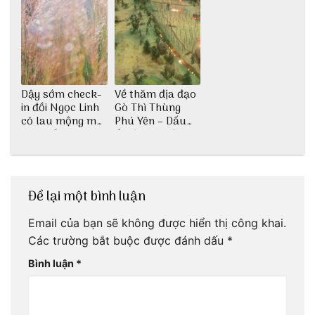
Dậy sớm check-
Về thăm địa đạo
in đồi Ngọc Linh
Gò Thì Thùng
cỏ lau mộng mơ
Phú Yên – Dấu
tại Huế nè bạn
ấn lịch sử còn
ơi!
mãi với thời gian
Để lại một bình luận
Email của bạn sẽ không được hiển thị công khai.
Các trường bắt buộc được đánh dấu
*
Bình luận
*