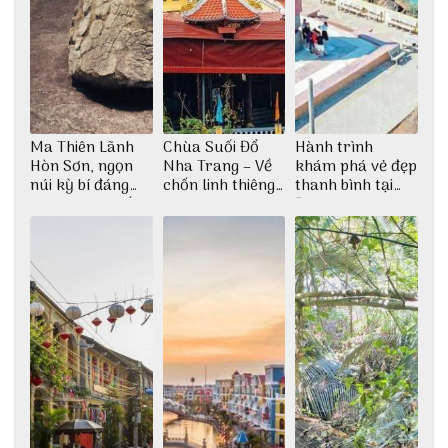
Ma Thiên Lãnh
Chùa Suối Đổ
Hành trình
Hòn Sơn, ngọn
Nha Trang – Về
khám phá vẻ đẹp
núi kỳ bí đáng
chốn linh thiêng
thanh bình tại
khám phá nhất
giữa không gian
Đảo Phú Quý
thiền định