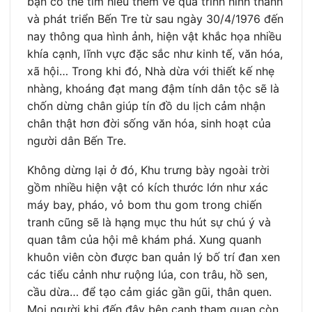
bạn có thể tìm hiểu thêm về quá trình hình thành
và phát triển Bến Tre từ sau ngày 30/4/1976 đến
nay thông qua hình ảnh, hiện vật khắc họa nhiều
khía cạnh, lĩnh vực đặc sắc như kinh tế, văn hóa,
xã hội… Trong khi đó, Nhà dừa với thiết kế nhẹ
nhàng, khoáng đạt mang đậm tính dân tộc sẽ là
chốn dừng chân giúp tín đồ du lịch cảm nhận
chân thật hơn đời sống văn hóa, sinh hoạt của
người dân Bến Tre.
Không dừng lại ở đó, Khu trưng bày ngoài trời
gồm nhiều hiện vật có kích thước lớn như xác
máy bay, pháo, vỏ bom thu gom trong chiến
tranh cũng sẽ là hạng mục thu hút sự chú ý và
quan tâm của hội mê khám phá. Xung quanh
khuôn viên còn được ban quản lý bố trí đan xen
các tiểu cảnh như ruộng lúa, con trâu, hồ sen,
cầu dừa… để tạo cảm giác gần gũi, thân quen.
Mọi người khi đến đây bên cạnh tham quan còn