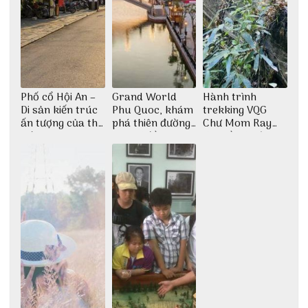
Phố cổ Hội An –
Grand World
Hành trình
Di sản kiến trúc
Phu Quoc, khám
trekking VQG
ấn tượng của thế
phá thiên đường
Chư Mom Ray
giới
giải trí đầy sôi
tìm về núi rừng
động
đại ngàn