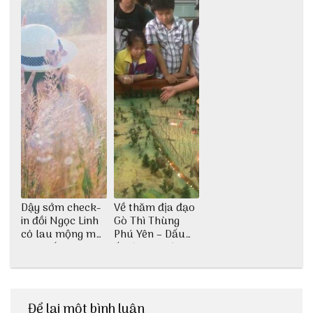
Dậy sớm check-
Về thăm địa đạo
in đồi Ngọc Linh
Gò Thì Thùng
cỏ lau mộng mơ
Phú Yên – Dấu
tại Huế nè bạn
ấn lịch sử còn
ơi!
mãi với thời gian
Để lại một bình luận