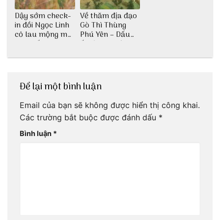
Dậy sớm check-
Về thăm địa đạo
in đồi Ngọc Linh
Gò Thì Thùng
cỏ lau mộng mơ
Phú Yên – Dấu
tại Huế nè bạn
ấn lịch sử còn
ơi!
mãi với thời gian
Để lại một bình luận
Email của bạn sẽ không được hiển thị công khai.
Các trường bắt buộc được đánh dấu
*
Bình luận
*