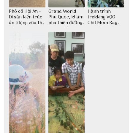
Phố cổ Hội An –
Grand World
Hành trình
Di sản kiến trúc
Phu Quoc, khám
trekking VQG
ấn tượng của thế
phá thiên đường
Chư Mom Ray
giới
giải trí đầy sôi
tìm về núi rừng
động
đại ngàn