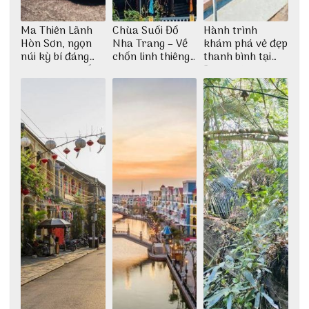
Ma Thiên Lãnh
Chùa Suối Đổ
Hành trình
Hòn Sơn, ngọn
Nha Trang – Về
khám phá vẻ đẹp
núi kỳ bí đáng
chốn linh thiêng
thanh bình tại
khám phá nhất
giữa không gian
Đảo Phú Quý
thiền định