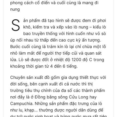
phong cách cổ điển và cuối cùng là mang đi
nung
S
ản phẩm đã tạo hình sẽ được đem đi phơi
khô, kiểm tra và xếp vào lò nung – kiểu lò
bao truyền thống với hình cuốn như vỏ sò
úp nối nhau từ thấp đến cao cực kỳ ấn tượng.
Bước cuối cùng là trám kín lò lại chỉ chừa một lỗ
nhỏ làm mắt để người thợ tiếp củi và quan sát
lửa. Lò sẽ được đốt ở nhiệt độ 1200 độ C trong
khoảng thời gian từ 4 đến 6 tiếng.
Chuyên sản xuất đồ gốm gia dụng thiết thực với
đời sống, bên cạnh xuất đi cả nước thì thị
trường tiêu thụ chính của đa số các thành phẩm
nơi đây là ở Đồng bằng sông Cửu Long hay
Campuchia. Những sản phẩm đặc trưng của lò
như lu, khạp… thường được người dân dùng để
dự trữ nước sinh hoạt và hứng nước mưa rất tiện