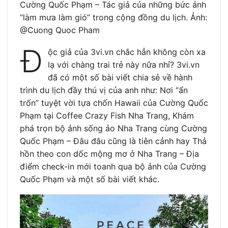
Cường Quốc Phạm – Tác giả của những bức ảnh
“làm mưa làm gió” trong cộng đồng du lịch. Ảnh:
@Cuong Quoc Pham
Đ
ộc giả của 3vi.vn chắc hẳn không còn xa
lạ với chàng trai trẻ này nữa nhỉ? 3vi.vn
đã có một số bài viết chia sẻ về hành
trình du lịch đầy thú vị của anh như: Nơi “ẩn
trốn” tuyệt vời tựa chốn Hawaii của Cường Quốc
Phạm tại Coffee Crazy Fish Nha Trang, Khám
phá trọn bộ ảnh sống ảo Nha Trang cùng Cường
Quốc Phạm – Đâu đâu cũng là tiên cảnh hay Thả
hồn theo con dốc mộng mơ ở Nha Trang – Địa
điểm check-in mới toanh qua bộ ảnh của Cường
Quốc Phạm và một số bài viết khác.