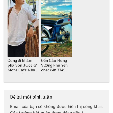
Cùng đi khám
Đến Cầu Hùng
phá Son Juice &
Vương Phú Yên
More Cafe Nha
check-in 7749
Trang với anh
tấm sống ảo
chàng Lộc Vũ
Để lại một bình luận
Email của bạn sẽ không được hiển thị công khai.
Các trường bắt buộc được đánh dấu
*