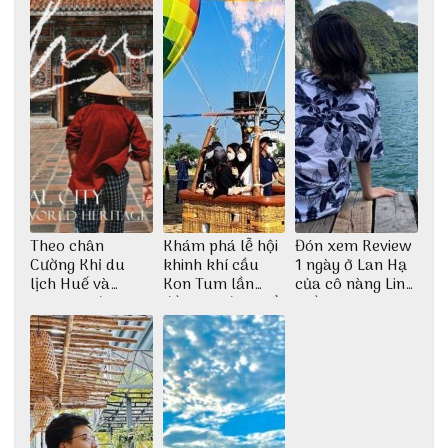
Theo chân
Khám phá lễ hội
Đón xem Review
Cường Khỉ du
khinh khí cầu
1 ngày ở Lan Hạ
lịch Huế và
Kon Tum lần
của cô nàng Linh
check-in đúng
đầu tiên được tổ
Trần
những góc chụp
chức
đẹp