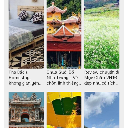
The Bấc’s
Chùa Suối Đổ
Review chuyến đi
Homestay,
Nha Trang – Về
Mộc Châu 2N1Đ
không gian yên
chốn linh thiêng
đẹp như cổ tích
bình tại Hòn Sơn
giữa không gian
cùng nhóm bạn
thiền định
Thu Hà