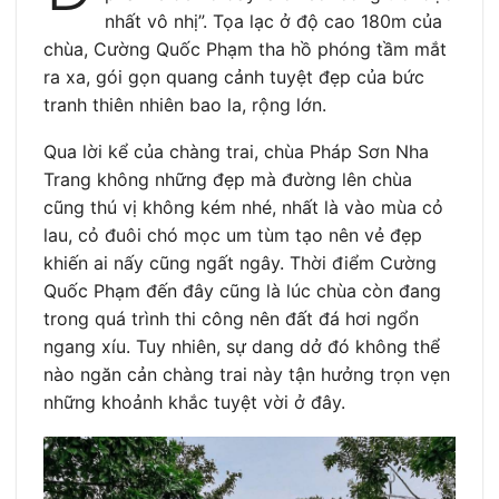
nhất vô nhị”. Tọa lạc ở độ cao 180m của
chùa, Cường Quốc Phạm tha hồ phóng tầm mắt
ra xa, gói gọn quang cảnh tuyệt đẹp của bức
tranh thiên nhiên bao la, rộng lớn.
Qua lời kể của chàng trai, chùa Pháp Sơn Nha
Trang không những đẹp mà đường lên chùa
cũng thú vị không kém nhé, nhất là vào mùa cỏ
lau, cỏ đuôi chó mọc um tùm tạo nên vẻ đẹp
khiến ai nấy cũng ngất ngây. Thời điểm Cường
Quốc Phạm đến đây cũng là lúc chùa còn đang
trong quá trình thi công nên đất đá hơi ngổn
ngang xíu. Tuy nhiên, sự dang dở đó không thể
nào ngăn cản chàng trai này tận hưởng trọn vẹn
những khoảnh khắc tuyệt vời ở đây.