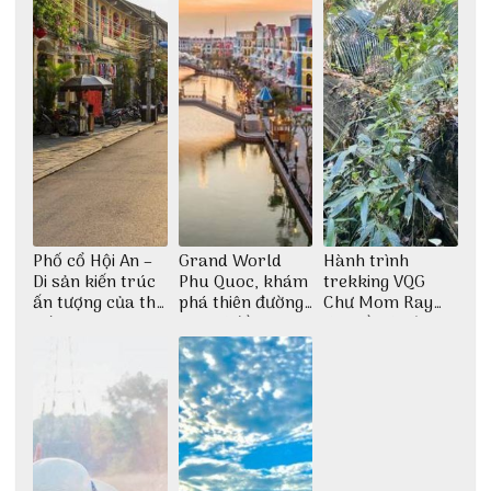
Phố cổ Hội An –
Grand World
Hành trình
Di sản kiến trúc
Phu Quoc, khám
trekking VQG
ấn tượng của thế
phá thiên đường
Chư Mom Ray
giới
giải trí đầy sôi
tìm về núi rừng
động
đại ngàn