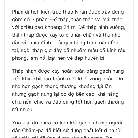
Phần di tích kiến trúc tháp Nhạn được xây dựng
gồm có 3 phần: Đế tháp, thân tháp và mái tháp
với chiều cao khoảng 24 m. Đế tháp hình vuông,
thân tháp được xây to ở phần chân và thu nhỏ
dần về phía đỉnh. Trải qua hàng trăm năm tồn
tại, ngôi tháp giờ đây đã nhuốm màu cổ kính rêu
phong, làm nổi bật nên vẻ đẹp huyền bí.
Tháp nhạn được xây hoàn toàn bằng gạch nung
xếp khin khít tạo thành một khối vững chắc. Dù
nhẹ hơn gạch thông thường khoảng 1,3 lần
nhưng gạch nung lại có độ bền cao, khả năng
chịu nén, chịu va đập cũng tốt hơn gạch thường
rất nhiều.
Xưa kia, dù chưa có keo kết gạch, nhưng người
dân Chăm-pa đã biết sử dụng chất kết dính từ
cây dầu rái để ứng dụng vào xây dựng. Tuy