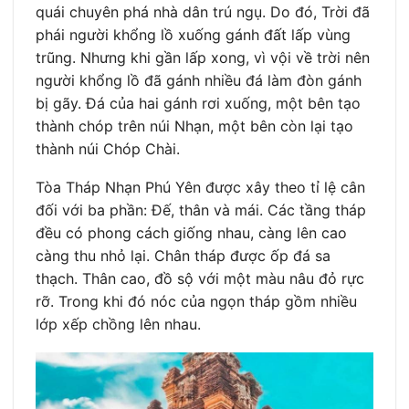
quái chuyên phá nhà dân trú ngụ. Do đó, Trời đã
phái người khổng lồ xuống gánh đất lấp vùng
trũng. Nhưng khi gần lấp xong, vì vội về trời nên
người khổng lồ đã gánh nhiều đá làm đòn gánh
bị gãy. Đá của hai gánh rơi xuống, một bên tạo
thành chóp trên núi Nhạn, một bên còn lại tạo
thành núi Chóp Chài.
Tòa Tháp Nhạn Phú Yên được xây theo tỉ lệ cân
đối với ba phần: Đế, thân và mái. Các tầng tháp
đều có phong cách giống nhau, càng lên cao
càng thu nhỏ lại. Chân tháp được ốp đá sa
thạch. Thân cao, đồ sộ với một màu nâu đỏ rực
rỡ. Trong khi đó nóc của ngọn tháp gồm nhiều
lớp xếp chồng lên nhau.