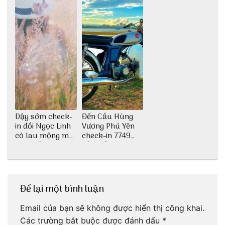
Dậy sớm check-
Đến Cầu Hùng
in đồi Ngọc Linh
Vương Phú Yên
cỏ lau mộng mơ
check-in 7749
tại Huế nè bạn
tấm sống ảo
ơi!
Để lại một bình luận
Email của bạn sẽ không được hiển thị công khai.
Các trường bắt buộc được đánh dấu
*