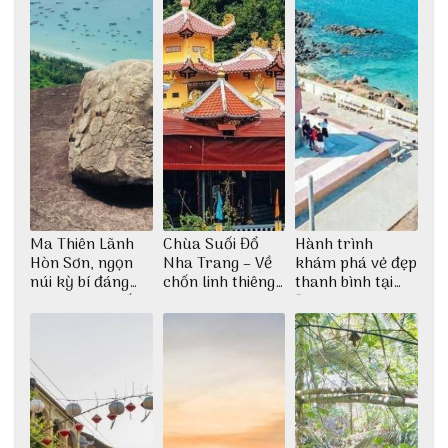
Ma Thiên Lãnh
Chùa Suối Đổ
Hành trình
Hòn Sơn, ngọn
Nha Trang – Về
khám phá vẻ đẹp
núi kỳ bí đáng
chốn linh thiêng
thanh bình tại
khám phá nhất
giữa không gian
Đảo Phú Quý
thiền định