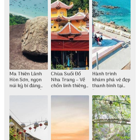
Ma Thiên Lãnh
Chùa Suối Đổ
Hành trình
Hòn Sơn, ngọn
Nha Trang – Về
khám phá vẻ đẹp
núi kỳ bí đáng
chốn linh thiêng
thanh bình tại
khám phá nhất
giữa không gian
Đảo Phú Quý
thiền định