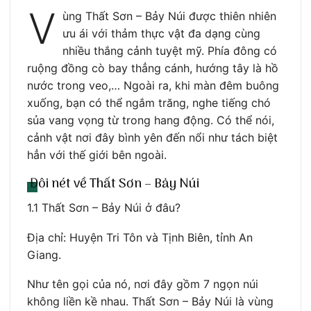
V
ùng Thất Sơn – Bảy Núi được thiên nhiên
ưu ái với thảm thực vật đa dạng cùng
nhiều thắng cảnh tuyệt mỹ. Phía đông có
ruộng đồng cò bay thẳng cánh, hướng tây là hồ
nước trong veo,… Ngoài ra, khi màn đêm buông
xuống, bạn có thể ngắm trăng, nghe tiếng chó
sủa vang vọng từ trong hang động. Có thể nói,
cảnh vật nơi đây bình yên đến nổi như tách biệt
hẳn với thế giới bên ngoài.
Đôi nét về Thất Sơn – Bảy Núi
1.1 Thất Sơn – Bảy Núi ở đâu?
Địa chỉ: Huyện Tri Tôn và Tịnh Biên, tỉnh An
Giang.
Như tên gọi của nó, nơi đây gồm 7 ngọn núi
không liền kề nhau. Thất Sơn – Bảy Núi là vùng