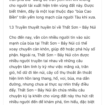
cho người tài xuất hiện trên vùng đất này. Được
biết thêm, đây là một loại thuộc đạo “bùa Cao
Biền” trấn yểm long mạch của người Tàu khi xưa.
1.3 Truyền thuyết huyền bí về Thất Sơn – Bảy Núi
Cho đến nay, vẫn còn nhiều người tin vào sức
mạnh của bùa tại Thất Sơn – Bảy Núi có thể
xoay chuyển càn khôn, giúp đỡ hoặc phá hủy số
phận. Ngoài ra, Thất Sơn – Bảy Núi còn được
nhiều người truyền tai nhau về những câu
chuyện tâm linh ly kỳ như việc mãng xà, trăn
gió, hổ dữ đi lên núi, cây cổ thụ thoắt ẩn thoắt
hiện linh hồn lang thang, hổ, voi, bùa, ma dẫn
đường, nhưng chưa ai thực sự nhìn thấy điều
đấy. Thất Sơn – Bảy Núi ẩn chứa nhiều câu
chuyện kỳ ​​lạ khiến cho vùng đất này thu hút rất
nhiều người đến để khám phá, tìm hiểu, đặc biệt