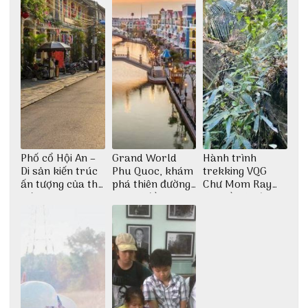
Phố cổ Hội An –
Grand World
Hành trình
Di sản kiến trúc
Phu Quoc, khám
trekking VQG
ấn tượng của thế
phá thiên đường
Chư Mom Ray
giới
giải trí đầy sôi
tìm về núi rừng
động
đại ngàn