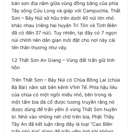
bán sơn địa nằm giữa vùng đồng bằng của phía
Tây sông Cửu Long và giáp với Campuchia. Thất
Sơn – Bảy Núi sở hữu trên dưới 40 núi lớn nhỏ
khác nhau (riêng hai huyện Tri Tôn và Tịnh Biên
đã có đến 37 núi). Tuy nhiên, tại đây có 7 ngọn
núi chính nên dân gian mới đặt cho nơi này cái
tên thân thương như vậy.
1.2 Thất Sơn An Giang – Vùng đất trấn giữ linh
hồn
Trên Thất Sơn – Bảy Núi có Chùa Bồng Lai (chùa
Bà Bài) nằm sát bên kênh Vĩnh Tế. Phía hậu liêu
của chùa có một ngôi miếu nhỏ, bên trong là
một tấm bia đá cổ được tương truyền rằng nó
được dùng để trấn yểm ở vùng Thất Sơn huyền
bí. Nhờ vào những nét chữ trên bia, Phật Thầy
Tây An đã kết luận rằng đây là loại “Cao Biền
trấn phù bia” dùng để trấn yểm linh khí không