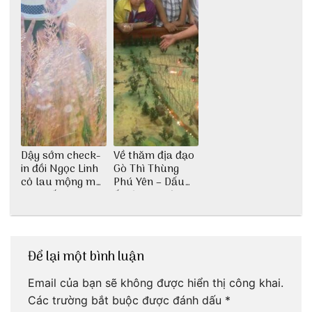
Dậy sớm check-
Về thăm địa đạo
in đồi Ngọc Linh
Gò Thì Thùng
cỏ lau mộng mơ
Phú Yên – Dấu
tại Huế nè bạn
ấn lịch sử còn
ơi!
mãi với thời gian
Để lại một bình luận
Email của bạn sẽ không được hiển thị công khai.
Các trường bắt buộc được đánh dấu
*