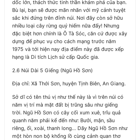
dốc lớn, thách thức tinh thần khám phá của bạn.
Bù lại, bạn sẽ được mãn nhãn với mỹ cảnh tuyệt
sắc khi đứng trên đỉnh núi. Nơi đây còn sở hữu
nhiều loại cây rừng quý hiếm nữa đấy! Nhưng
đặc biệt hơn chính là Ô Tà Sóc, căn cứ được xây
dựng để phục vụ cho cách mạng trước năm
1975 và tới hiện nay địa điểm này đã được xếp
hạng là Di tích Lịch sử cấp Quốc gia.
2.6 Núi Dài 5 Giếng (Ngũ Hồ Sơn)
Địa chỉ: Xã Thới Sơn, huyện Tịnh Biên, An Giang.
Sở dĩ có tên thú vị như thế này là vì trên núi có
năm vị trí mà mặt đất bị trũng sâu như giếng
trời. Ngũ Hồ Sơn có cây cối xum xuê, trĩu quả
quanh năm phải kể đến như: Bưởi, mận, sầu
riêng, ổi, xoài, thanh long… Dãy Ngũ Hồ Sơn như
một hòn non bộ khổng lồ cùng cảnh quan thơ