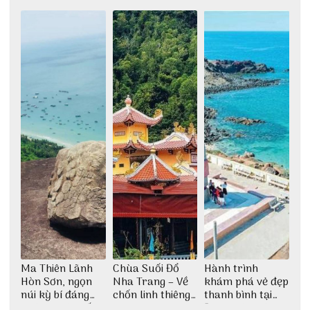
Ma Thiên Lãnh
Chùa Suối Đổ
Hành trình
Hòn Sơn, ngọn
Nha Trang – Về
khám phá vẻ đẹp
núi kỳ bí đáng
chốn linh thiêng
thanh bình tại
khám phá nhất
giữa không gian
Đảo Phú Quý