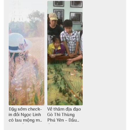
động
đại ngàn
Dậy sớm check-
Về thăm địa đạo
in đồi Ngọc Linh
Gò Thì Thùng
cỏ lau mộng mơ
Phú Yên – Dấu
tại Huế nè bạn
ấn lịch sử còn