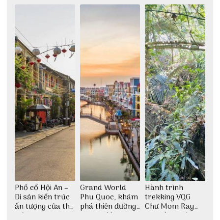
thiền định
Phố cổ Hội An –
Grand World
Hành trình
Di sản kiến trúc
Phu Quoc, khám
trekking VQG
ấn tượng của thế
phá thiên đường
Chư Mom Ray
giới
giải trí đầy sôi
tìm về núi rừng