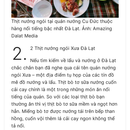
Thịt nướng ngói tại quán nướng Cu Đức thuộc
hàng nổi tiếng bậc nhất Đà Lạt. Ảnh: Amazing
Dalat Media
2.
2 Thịt nướng ngói Xưa Đà Lạt
Nếu tìm kiếm về lẩu và nướng ở Đà Lạt
chắc chắn bạn đã nghe qua cái tên quán nướng
ngói Xưa – một địa điểm tụ họp của các tín đồ
mê đồ nướng và lẩu. Thịt bò tơ sữa nướng cuốn
cải cay chính là một trong những món ăn nổi
tiếng của quán. So với các loại thịt bò bạn
thường ăn thì vị thịt bò tơ sữa mềm và ngọt hơn
hẳn. Miếng bò tơ được nướng tái trên bếp than
hồng, cuốn vội thêm lá cải cay ngon không thể
tả nổi.