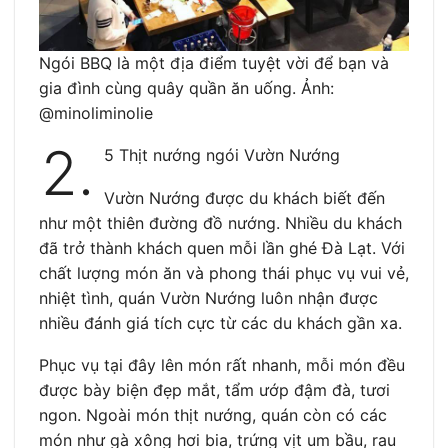
Ngói BBQ là một địa điểm tuyệt vời để bạn và
gia đình cùng quây quần ăn uống. Ảnh:
@minoliminolie
2.
5 Thịt nướng ngói Vườn Nướng
Vườn Nướng được du khách biết đến
như một thiên đường đồ nướng. Nhiều du khách
đã trở thành khách quen mỗi lần ghé Đà Lạt. Với
chất lượng món ăn và phong thái phục vụ vui vẻ,
nhiệt tình, quán Vườn Nướng luôn nhận được
nhiều đánh giá tích cực từ các du khách gần xa.
Phục vụ tại đây lên món rất nhanh, mỗi món đều
được bày biện đẹp mắt, tẩm ướp đậm đà, tươi
ngon. Ngoài món thịt nướng, quán còn có các
món như gà xông hơi bia, trứng vịt um bầu, rau