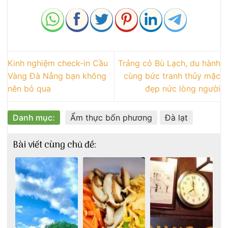
Kinh nghiệm check-in Cầu
Trảng cỏ Bù Lạch, du hành
Vàng Đà Nẵng bạn không
cùng bức tranh thủy mặc
nên bỏ qua
đẹp nức lòng người
Danh mục:
Ẩm thực bốn phương
Đà lạt
Bài viết cùng chủ đề: