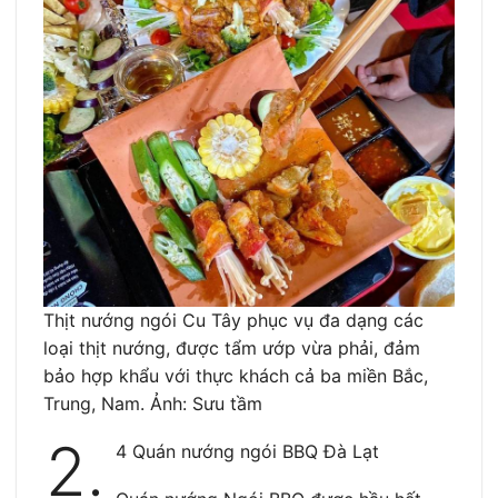
Thịt nướng ngói Cu Tây phục vụ đa dạng các
loại thịt nướng, được tẩm ướp vừa phải, đảm
bảo hợp khẩu với thực khách cả ba miền Bắc,
Trung, Nam. Ảnh: Sưu tầm
2.
4 Quán nướng ngói BBQ Đà Lạt