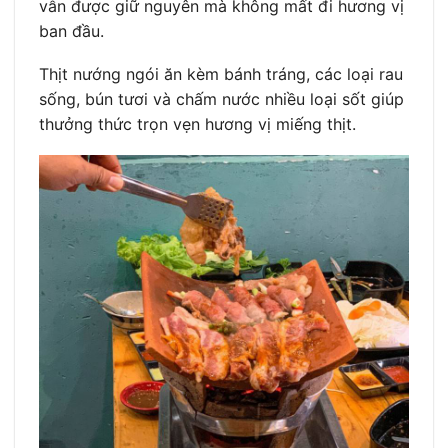
vẫn được giữ nguyên mà không mất đi hương vị
ban đầu.
Thịt nướng ngói ăn kèm bánh tráng, các loại rau
sống, bún tươi và chấm nước nhiều loại sốt giúp
thưởng thức trọn vẹn hương vị miếng thịt.