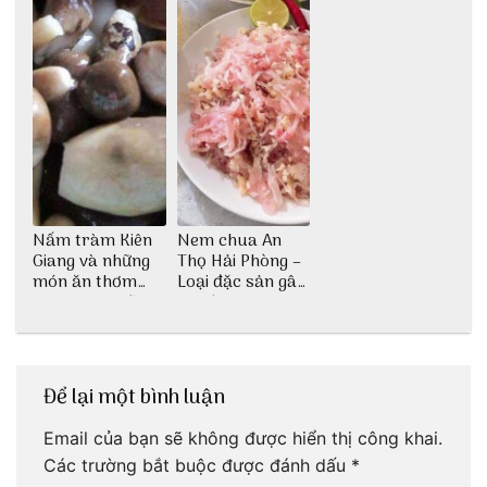
Nấm tràm Kiên
Nem chua An
Giang và những
Thọ Hải Phòng –
món ăn thơm
Loại đặc sản gây
ngon khó cưỡng
nghiện
Để lại một bình luận
Email của bạn sẽ không được hiển thị công khai.
Các trường bắt buộc được đánh dấu
*