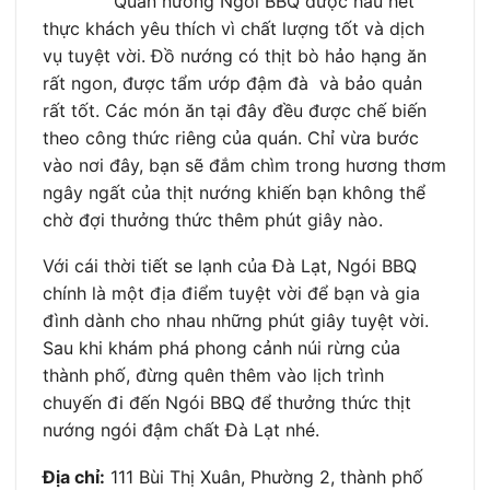
Quán nướng Ngói BBQ được hầu hết
thực khách yêu thích vì chất lượng tốt và dịch
vụ tuyệt vời. Đồ nướng có thịt bò hảo hạng ăn
rất ngon, được tẩm ướp đậm đà và bảo quản
rất tốt. Các món ăn tại đây đều được chế biến
theo công thức riêng của quán. Chỉ vừa bước
vào nơi đây, bạn sẽ đắm chìm trong hương thơm
ngây ngất của thịt nướng khiến bạn không thể
chờ đợi thưởng thức thêm phút giây nào.
Với cái thời tiết se lạnh của Đà Lạt, Ngói BBQ
chính là một địa điểm tuyệt vời để bạn và gia
đình dành cho nhau những phút giây tuyệt vời.
Sau khi khám phá phong cảnh núi rừng của
thành phố, đừng quên thêm vào lịch trình
chuyến đi đến Ngói BBQ để thưởng thức thịt
nướng ngói đậm chất Đà Lạt nhé.
Địa chỉ:
111 Bùi Thị Xuân, Phường 2, thành phố