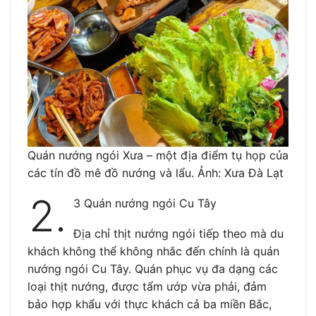
Quán nướng ngói Xưa – một địa điểm tụ họp của
các tín đồ mê đồ nướng và lẩu. Ảnh: Xưa Đà Lạt
2.
3 Quán nướng ngói Cu Tây
Địa chỉ thịt nướng ngói tiếp theo mà du
khách không thể không nhắc đến chính là quán
nướng ngói Cu Tây. Quán phục vụ đa dạng các
loại thịt nướng, được tẩm ướp vừa phải, đảm
bảo hợp khẩu với thực khách cả ba miền Bắc,