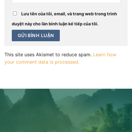
Lưu tên của tôi, email, và trang web trong trình
duyệt này cho lần bình luận kế tiếp của tôi.
This site uses Akismet to reduce spam.
Learn how
your comment data is processed.