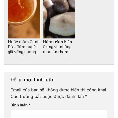
Nước mắm Gành
Nấm tràm Kiên
Đỏ – Tâm huyết
Giang và những
giữ vững hương vị
món ăn thơm
nước mắm sau
ngon khó cưỡng
bao đời
Để lại một bình luận
Email của bạn sẽ không được hiển thị công khai.
Các trường bắt buộc được đánh dấu
*
Bình luận
*