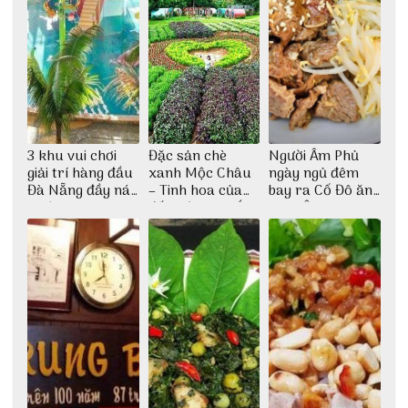
3 khu vui chơi
Đặc sản chè
Người Âm Phủ
giải trí hàng đầu
xanh Mộc Châu
ngày ngủ đêm
Đà Nẵng đầy náo
– Tinh hoa của
bay ra Cố Đô ăn
nhiệt
đất trời Tây Bắc
Cơm Âm Phủ
Huế