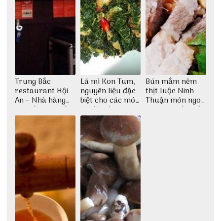
Trung Bắc
Lá mì Kon Tum,
Bún mắm nêm
restaurant Hội
nguyên liệu đặc
thịt luộc Ninh
An – Nhà hàng
biệt cho các món
Thuận món ngon
cao lầu có thiết
ăn độc đáo
dân dã miền biển
kế vô cùng ấn
tượng giữa lòng
phố Hội