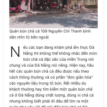
Quán bún chả cá 109 Nguyễn Chí Thanh bình
dân nhìn từ bên ngoài
N
ếu các bạn đang khám phá ẩm thực Đà
Nẵng thì không thể không nhắc đến món
bún chả cá đặc sắc của miền Trung nói
chung và của Đà Nẵng nói riêng. Hiện nay, hầu
hết các quán bún chả cá đều được nấu theo
cách thông thường và có phần “đơn giản hóa”
các nguyên liệu trong tô bún. Rất nhiều du
khách thường hay tìm kiếm một quán bún chả
cá ở Đà Nẵng đúng chất lượng, đúng vị chả cá
nhưng không biết phải đi đâu để tìm ra một
quán như vậy. Và đã nói đến bún chả cá Đà