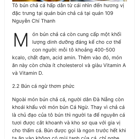
Tô bún chả cá hấp dẫn từ cái nhìn đến hương vị
đặc trưng tại quán bún chả cá tại quán 109
Nguyễn Chí Thanh
M
ón bún chả cá còn cung cấp một khối
lượng dinh dưỡng đáng kể cho cơ thể
con người: mỗi tô khoảng 400-500
kcalo, chất đạm, acid amin. Thêm vào đó, món
ăn này còn chứa ít cholesterol và giàu Vitamin A
và Vitamin D.
2.2 Bún cá ngừ thơm phức
Ngoài món bún chả cá, người dân Đà Nẵng còn
khoái khẩu với món bún Cá Ngừ. Thay vì chả cá
là chủ đạo của tô bún thì người ta để nguyên cá
tươi được cắt khoanh và kho sơ qua với gia vị
cho thấm cá. Bún được gọi là ngon trước hết khi
ta ăn vào không có mùi tanh của cá, chỉ nghe