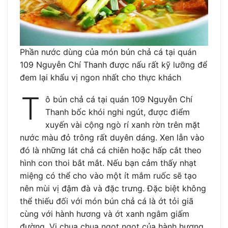
Phần nước dùng của món bún chả cá tại quán
109 Nguyễn Chí Thanh được nấu rất kỹ lưỡng để
đem lại khẩu vị ngon nhất cho thực khách
T
ô bún chả cá tại quán 109 Nguyễn Chí
Thanh bốc khói nghi ngút, được điểm
xuyến vài cộng ngò rí xanh rờn trên mặt
nước màu đỏ trông rất duyên dáng. Xen lẫn vào
đó là những lát chả cá chiên hoặc hấp cắt theo
hình con thoi bắt mắt. Nếu bạn cảm thấy nhạt
miệng có thể cho vào một ít mắm ruốc sẽ tạo
nên mùi vị đậm đà và đặc trưng. Đặc biệt không
thể thiếu đối với món bún chả cá là ớt tỏi giã
cùng với hành hương và ớt xanh ngâm giấm
đường. Vị chua chua ngọt ngọt của hành hương