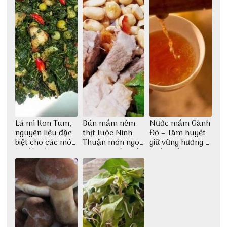
Lá mì Kon Tum,
Bún mắm nêm
Nước mắm Gành
nguyên liệu đặc
thịt luộc Ninh
Đỏ – Tâm huyết
biệt cho các món
Thuận món ngon
giữ vững hương vị
ăn độc đáo
dân dã miền biển
nước mắm sau
bao đời