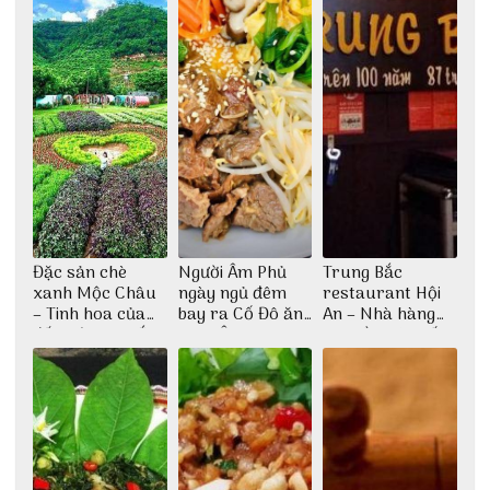
Đặc sản chè
Người Âm Phủ
Trung Bắc
xanh Mộc Châu
ngày ngủ đêm
restaurant Hội
– Tinh hoa của
bay ra Cố Đô ăn
An – Nhà hàng
đất trời Tây Bắc
Cơm Âm Phủ
cao lầu có thiết
Huế
kế vô cùng ấn
tượng giữa lòng
phố Hội