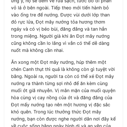
ưng ý, họ sẽ đem về rửa sạch, tước bỏ đi phần
vỏ lá ở bên ngoài. Tiếp theo mới tiến hành bỏ
vào ống tre để nướng. Được vùi dưới lớp than
đỏ rực lửa, Đọt mây nướng tỏa hương thơm
ngáy và có vị béo bùi, đăng đắng và tan hẳn
trong miệng. Người già khi ăn Đọt mây nướng
cũng không cần lo lắng vì vẫn có thể dễ dàng
nuốt mà không cần nhai.
Ăn xong một Đọt mây nướng, húp thêm một
chén Canh thụt thì quả là không còn gì tuyệt vời
bằng. Ngoài ra, người ta còn có thể xé Đọt mây
nướng ra thành từng sợi nhỏ để ăn kèm cùng
muối ớt giã nhuyễn. Vị mằn mặn của muối quyện
hòa cùng vị cay nồng của ớt và đăng đắng của
Đọt mấy nướng tạo nên một hương vị đặc sắc
khó quên. Trong lúc thưởng thức Đọt mây
nướng, bạn còn được nghe người dân nơi đây kể
về cuộc sống hằng ngày bình dị và an yên của