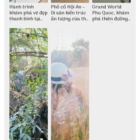
Hành trình
Phố cổ Hội An –
Grand World
khám phá vẻ đẹp
Di sản kiến trúc
Phu Quoc, khám
thanh bình tại
ấn tượng của thế
phá thiên đường
Đảo Phú Quý
giới
giải trí đầy sôi
động