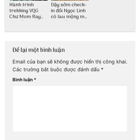
Hành trình
Dậy sớm check-
trekking VQG
in đồi Ngọc Linh
Chư Mom Ray
cỏ lau mộng mơ
tìm về núi rừng
tại Huế nè bạn
đại ngàn
ơi!
Để lại một bình luận
Email của bạn sẽ không được hiển thị công khai.
Các trường bắt buộc được đánh dấu
*
Bình luận
*