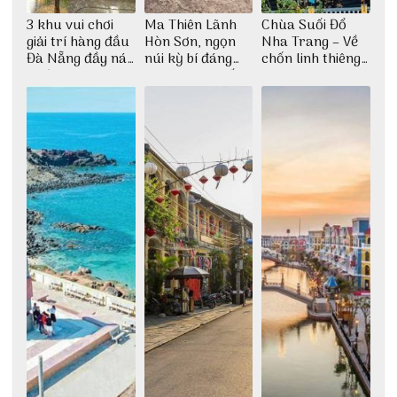
3 khu vui chơi
Ma Thiên Lãnh
Chùa Suối Đổ
giải trí hàng đầu
Hòn Sơn, ngọn
Nha Trang – Về
Đà Nẵng đầy náo
núi kỳ bí đáng
chốn linh thiêng
nhiệt
khám phá nhất
giữa không gian
thiền định