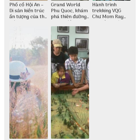
Phố cổ Hội An –
Grand World
Hành trình
Di sản kiến trúc
Phu Quoc, khám
trekking VQG
ấn tượng của thế
phá thiên đường
Chư Mom Ray
giới
giải trí đầy sôi
tìm về núi rừng
động
đại ngàn