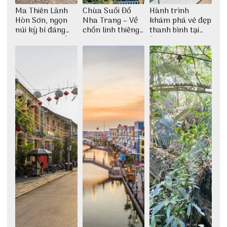
Ma Thiên Lãnh
Chùa Suối Đổ
Hành trình
Hòn Sơn, ngọn
Nha Trang – Về
khám phá vẻ đẹp
núi kỳ bí đáng
chốn linh thiêng
thanh bình tại
khám phá nhất
giữa không gian
Đảo Phú Quý
thiền định