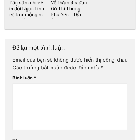
Dậy sớm check-
Về thăm địa đạo
in đồi Ngọc Linh
Gò Thì Thùng
cỏ lau mộng mơ
Phú Yên – Dấu
tại Huế nè bạn
ấn lịch sử còn
ơi!
mãi với thời gian
Để lại một bình luận
Email của bạn sẽ không được hiển thị công khai.
Các trường bắt buộc được đánh dấu
*
Bình luận
*