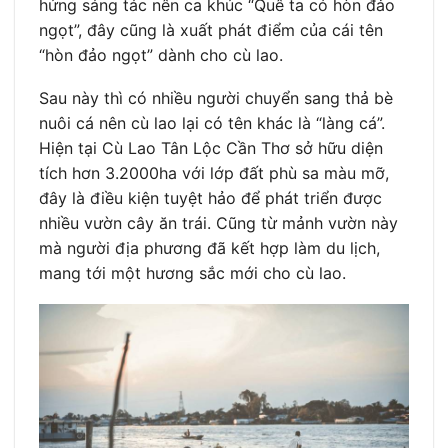
hứng sáng tác nên ca khúc “Quê ta có hòn đảo
ngọt”, đây cũng là xuất phát điểm của cái tên
“hòn đảo ngọt” dành cho cù lao.
Sau này thì có nhiều người chuyển sang thả bè
nuôi cá nên cù lao lại có tên khác là “làng cá”.
Hiện tại Cù Lao Tân Lộc Cần Thơ sở hữu diện
tích hơn 3.2000ha với lớp đất phù sa màu mỡ,
đây là điều kiện tuyệt hảo để phát triển được
nhiều vườn cây ăn trái. Cũng từ mảnh vườn này
mà người địa phương đã kết hợp làm du lịch,
mang tới một hương sắc mới cho cù lao.