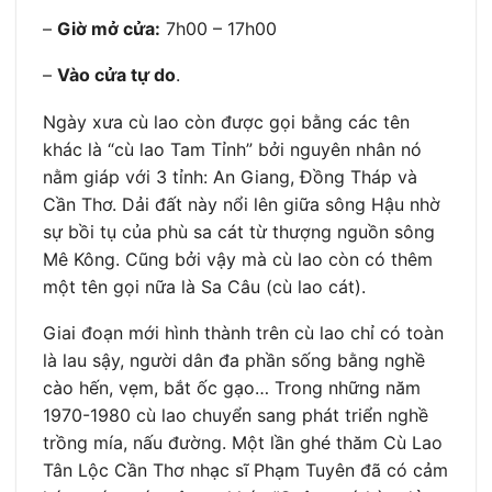
–
Giờ mở cửa:
7h00 – 17h00
–
Vào cửa tự do
.
Ngày xưa cù lao còn được gọi bằng các tên
khác là “cù lao Tam Tỉnh” bởi nguyên nhân nó
nằm giáp với 3 tỉnh: An Giang, Đồng Tháp và
Cần Thơ. Dải đất này nổi lên giữa sông Hậu nhờ
sự bồi tụ của phù sa cát từ thượng nguồn sông
Mê Kông. Cũng bởi vậy mà cù lao còn có thêm
một tên gọi nữa là Sa Câu (cù lao cát).
Giai đoạn mới hình thành trên cù lao chỉ có toàn
là lau sậy, người dân đa phần sống bằng nghề
cào hến, vẹm, bắt ốc gạo… Trong những năm
1970-1980 cù lao chuyển sang phát triển nghề
trồng mía, nấu đường. Một lần ghé thăm Cù Lao
Tân Lộc Cần Thơ nhạc sĩ Phạm Tuyên đã có cảm