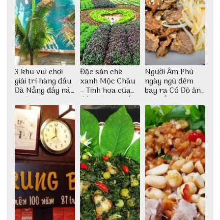
3 khu vui chơi
Đặc sản chè
Người Âm Phủ
giải trí hàng đầu
xanh Mộc Châu
ngày ngủ đêm
Đà Nẵng đầy náo
– Tinh hoa của
bay ra Cố Đô ăn
nhiệt
đất trời Tây Bắc
Cơm Âm Phủ
Huế