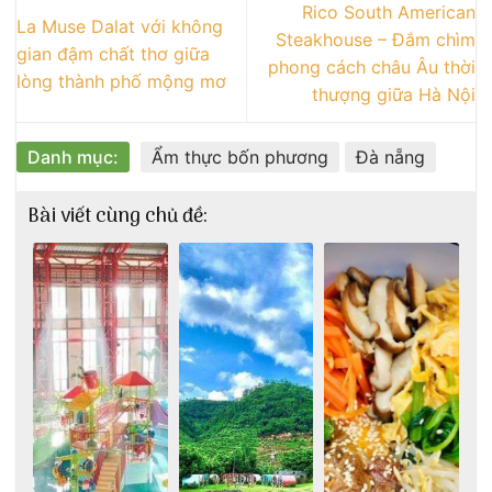
Rico South American
La Muse Dalat với không
Steakhouse – Đắm chìm
gian đậm chất thơ giữa
phong cách châu Âu thời
lòng thành phố mộng mơ
thượng giữa Hà Nội
Danh mục:
Ẩm thực bốn phương
Đà nẵng
Bài viết cùng chủ đề: