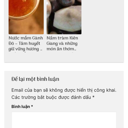
Nước mắm Gành
Nấm tràm Kiên
Đỏ – Tâm huyết
Giang và những
giữ vững hương vị
món ăn thơm
nước mắm sau
ngon khó cưỡng
bao đời
Để lại một bình luận
Email của bạn sẽ không được hiển thị công khai.
Các trường bắt buộc được đánh dấu
*
Bình luận
*