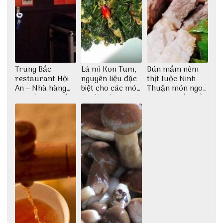
Trung Bắc
Lá mì Kon Tum,
Bún mắm nêm
restaurant Hội
nguyên liệu đặc
thịt luộc Ninh
An – Nhà hàng
biệt cho các món
Thuận món ngon
cao lầu có thiết
ăn độc đáo
dân dã miền biển
kế vô cùng ấn
tượng giữa lòng
phố Hội