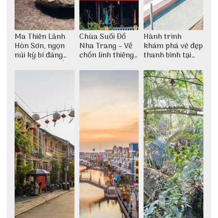
Ma Thiên Lãnh
Chùa Suối Đổ
Hành trình
Hòn Sơn, ngọn
Nha Trang – Về
khám phá vẻ đẹp
núi kỳ bí đáng
chốn linh thiêng
thanh bình tại
khám phá nhất
giữa không gian
Đảo Phú Quý
thiền định