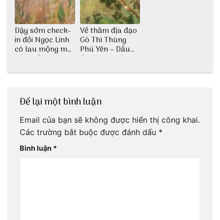
Dậy sớm check-
Về thăm địa đạo
in đồi Ngọc Linh
Gò Thì Thùng
cỏ lau mộng mơ
Phú Yên – Dấu
tại Huế nè bạn
ấn lịch sử còn
ơi!
mãi với thời gian
Để lại một bình luận
Email của bạn sẽ không được hiển thị công khai.
Các trường bắt buộc được đánh dấu
*
Bình luận
*