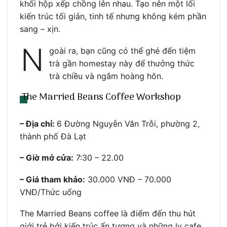
khối hộp xếp chồng lên nhau. Tạo nên một lối
kiến trúc tối giản, tinh tế nhưng không kém phần
sang – xịn.
N
goài ra, bạn cũng có thể ghé đến tiệm
trà gần homestay này để thưởng thức
trà chiều và ngắm hoàng hôn.
The Married Beans Coffee Workshop
– Địa chỉ:
6 Đường Nguyễn Văn Trỗi, phường 2,
thành phố Đà Lạt
– Giờ mở cửa:
7:30 – 22.00
– Giá tham khảo:
30.000 VNĐ – 70.000
VNĐ/Thức uống
The Married Beans coffee là điểm đến thu hút
giới trẻ bởi kiến trúc ấn tượng và những ly cafe