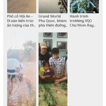
Phố cổ Hội An –
Grand World
Hành trình
Di sản kiến trúc
Phu Quoc, khám
trekking VQG
ấn tượng của thế
phá thiên đường
Chư Mom Ray
giới
giải trí đầy sôi
tìm về núi rừng
động
đại ngàn