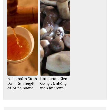
Nước mắm Gành
Nấm tràm Kiên
Đỏ – Tâm huyết
Giang và những
giữ vững hương vị
món ăn thơm
nước mắm sau
ngon khó cưỡng
bao đời