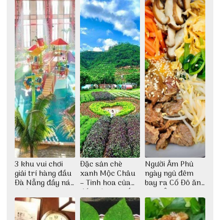
3 khu vui chơi
Đặc sản chè
Người Âm Phủ
giải trí hàng đầu
xanh Mộc Châu
ngày ngủ đêm
Đà Nẵng đầy náo
– Tinh hoa của
bay ra Cố Đô ăn
nhiệt
đất trời Tây Bắc
Cơm Âm Phủ
Huế