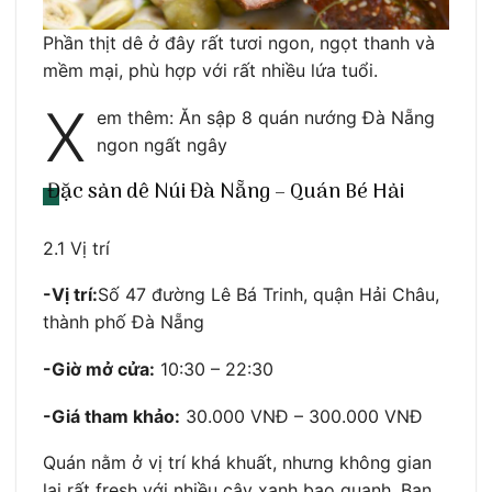
Phần thịt dê ở đây rất tươi ngon, ngọt thanh và
mềm mại, phù hợp với rất nhiều lứa tuổi.
X
em thêm: Ăn sập 8 quán nướng Đà Nẵng
ngon ngất ngây
Đặc sản dê Núi Đà Nẵng – Quán Bé Hải
2.1 Vị trí
-Vị trí:
Số 47 đường Lê Bá Trinh, quận Hải Châu,
thành phố Đà Nẵng
-Giờ mở cửa:
10:30 – 22:30
-Giá tham khảo:
30.000 VNĐ – 300.000 VNĐ
Quán nằm ở vị trí khá khuất, nhưng không gian
lại rất fresh với nhiều cây xanh bao quanh. Bạn