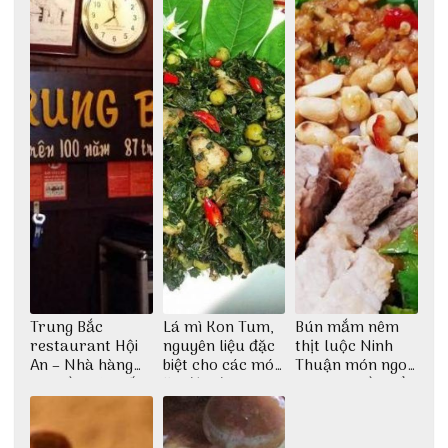
Trung Bắc
Lá mì Kon Tum,
Bún mắm nêm
restaurant Hội
nguyên liệu đặc
thịt luộc Ninh
An – Nhà hàng
biệt cho các món
Thuận món ngon
cao lầu có thiết
ăn độc đáo
dân dã miền biển
kế vô cùng ấn
tượng giữa lòng
phố Hội