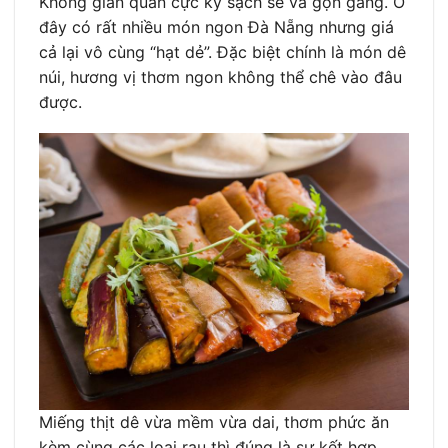
Không gian quán cực kỳ sạch sẽ và gọn gàng. Ở
đây có rất nhiều món ngon Đà Nẵng nhưng giá
cả lại vô cùng “hạt dẻ”. Đặc biệt chính là món dê
núi, hương vị thơm ngon không thể chê vào đâu
được.
Miếng thịt dê vừa mềm vừa dai, thơm phức ăn
kèm cùng các loại rau thì đúng là sự kết hợp