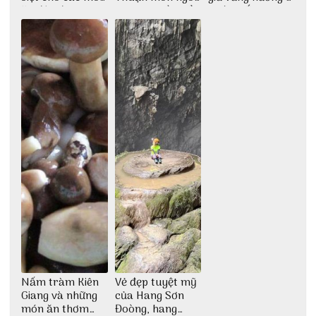
ăn độc đáo
dân dã miền biển
nước mắm sau
bao đời
Nấm tràm Kiên
Vẻ đẹp tuyệt mỹ
Giang và những
của Hang Sơn
món ăn thơm
Đoòng, hang