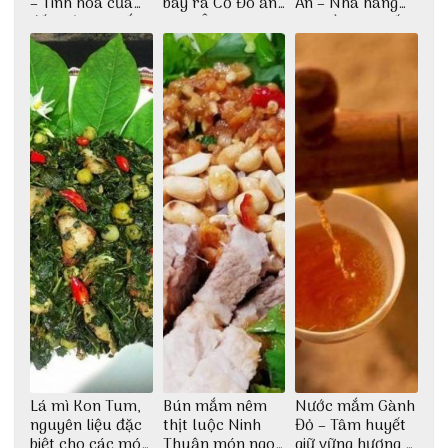
– Tinh hoa của
bay ra Cố Đô ăn
An – Nhà hàng
đất trời Tây Bắc
Cơm Âm Phủ
cao lầu có thiết
Huế
kế vô cùng ấn
tượng giữa lòng
phố Hội
Lá mì Kon Tum,
Bún mắm nêm
Nước mắm Gành
nguyên liệu đặc
thịt luộc Ninh
Đỏ – Tâm huyết
biệt cho các món
Thuận món ngon
giữ vững hương vị