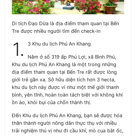
Di tích Đạo Dừa là địa điểm tham quan tại Bến
Tre được nhiều người tìm đến check-in
1.
3 Khu du lịch Phú An Khang
Nằm ở số 319 ấp Phú Lợi, xã Bình Phú,
Khu du lịch Phú An Khang là một trong những
địa điểm tham quan tại Bến Tre rất được lòng
giới trẻ gần xa. Sở hữu diện tích hơn 3 hecta,
khu du lịch này được ví như một thế giới thanh
bình, yên tĩnh, hoàn toàn tách biệt với không khí
ồn ào, khói bụi của chốn thành thị.
Đến Khu du lịch Phú An Khang, bạn sẽ được hóa
thân thành người nông dân thực thụ với nhiều
trải nghiệm thú vị như đi cầu khỉ, mò cua bắt ốc,