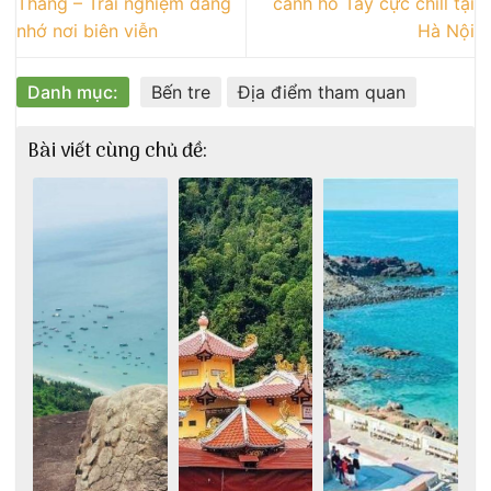
Thang – Trải nghiệm đáng
cảnh hồ Tây cực chill tại
nhớ nơi biên viễn
Hà Nội
Danh mục:
Bến tre
Địa điểm tham quan
Bài viết cùng chủ đề: