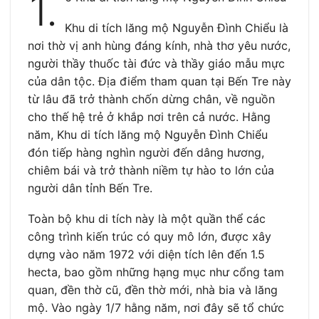
1.
Khu di tích lăng mộ Nguyễn Đình Chiểu là
nơi thờ vị anh hùng đáng kính, nhà thơ yêu nước,
người thầy thuốc tài đức và thầy giáo mẫu mực
của dân tộc. Địa điểm tham quan tại Bến Tre này
từ lâu đã trở thành chốn dừng chân, về nguồn
cho thế hệ trẻ ở khắp nơi trên cả nước. Hằng
năm, Khu di tích lăng mộ Nguyễn Đình Chiểu
đón tiếp hàng nghìn người đến dâng hương,
chiêm bái và trở thành niềm tự hào to lớn của
người dân tỉnh Bến Tre.
Toàn bộ khu di tích này là một quần thể các
công trình kiến trúc có quy mô lớn, được xây
dựng vào năm 1972 với diện tích lên đến 1.5
hecta, bao gồm những hạng mục như cổng tam
quan, đền thờ cũ, đền thờ mới, nhà bia và lăng
mộ. Vào ngày 1/7 hằng năm, nơi đây sẽ tổ chức