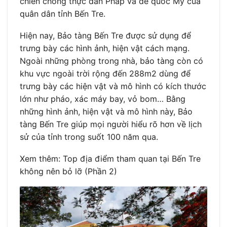
chiến chống thực dân Pháp và đế quốc Mỹ của
quân dân tỉnh Bến Tre.
Hiện nay, Bảo tàng Bến Tre được sử dụng để
trưng bày các hình ảnh, hiện vật cách mạng.
Ngoài những phòng trong nhà, bảo tàng còn có
khu vực ngoài trời rộng đến 288m2 dùng để
trưng bày các hiện vật và mô hình có kích thước
lớn như pháo, xác máy bay, vỏ bom… Bằng
những hình ảnh, hiện vật và mô hình này, Bảo
tàng Bến Tre giúp mọi người hiểu rõ hơn về lịch
sử của tỉnh trong suốt 100 năm qua.
Xem thêm: Top địa điểm tham quan tại Bến Tre
không nên bỏ lỡ (Phần 2)