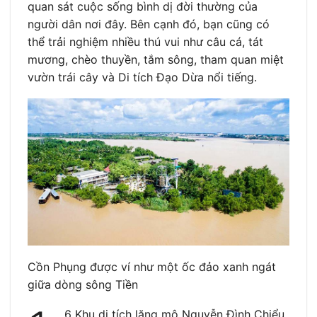
quan sát cuộc sống bình dị đời thường của
người dân nơi đây. Bên cạnh đó, bạn cũng có
thể trải nghiệm nhiều thú vui như câu cá, tát
mương, chèo thuyền, tắm sông, tham quan miệt
vườn trái cây và Di tích Đạo Dừa nổi tiếng.
Cồn Phụng được ví như một ốc đảo xanh ngát
giữa dòng sông Tiền
6 Khu di tích lăng mộ Nguyễn Đình Chiểu