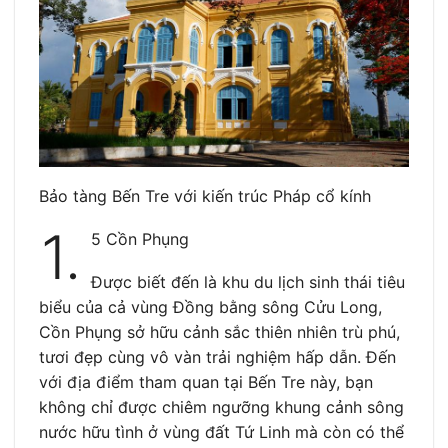
Bảo tàng Bến Tre với kiến trúc Pháp cổ kính
1.
5 Cồn Phụng
Được biết đến là khu du lịch sinh thái tiêu
biểu của cả vùng Đồng bằng sông Cửu Long,
Cồn Phụng sở hữu cảnh sắc thiên nhiên trù phú,
tươi đẹp cùng vô vàn trải nghiệm hấp dẫn. Đến
với địa điểm tham quan tại Bến Tre này, bạn
không chỉ được chiêm ngưỡng khung cảnh sông
nước hữu tình ở vùng đất Tứ Linh mà còn có thể