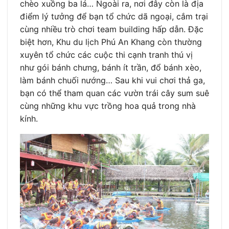
chèo xuồng ba lá… Ngoài ra, nơi đây còn là địa
điểm lý tưởng để bạn tổ chức dã ngoại, cắm trại
cùng nhiều trò chơi team building hấp dẫn. Đặc
biệt hơn, Khu du lịch Phú An Khang còn thường
xuyên tổ chức các cuộc thi cạnh tranh thú vị
như gói bánh chưng, bánh ít trần, đổ bánh xèo,
làm bánh chuối nướng… Sau khi vui chơi thả ga,
bạn có thể tham quan các vườn trái cây sum suê
cùng những khu vực trồng hoa quả trong nhà
kính.