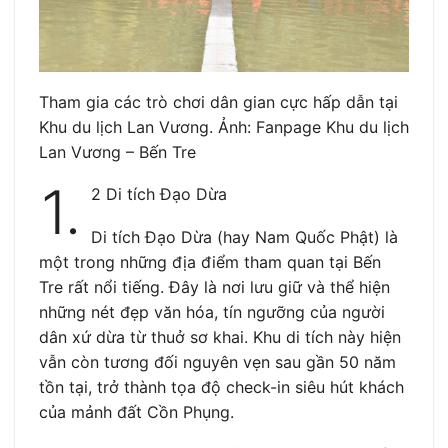
Tham gia các trò chơi dân gian cực hấp dẫn tại
Khu du lịch Lan Vương. Ảnh: Fanpage Khu du lịch
Lan Vương – Bến Tre
1.
2 Di tích Đạo Dừa
Di tích Đạo Dừa (hay Nam Quốc Phật) là
một trong những địa điểm tham quan tại Bến
Tre rất nổi tiếng. Đây là nơi lưu giữ và thể hiện
những nét đẹp văn hóa, tín ngưỡng của người
dân xứ dừa từ thuở sơ khai. Khu di tích này hiện
vẫn còn tương đối nguyên vẹn sau gần 50 năm
tồn tại, trở thành tọa độ check-in siêu hút khách
của mảnh đất Cồn Phụng.