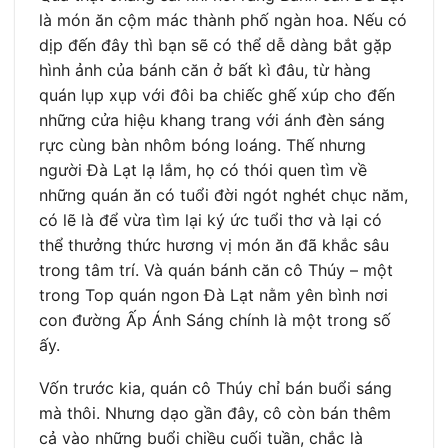
là món ăn cộm mác thành phố ngàn hoa. Nếu có
dịp đến đây thì bạn sẽ có thể dễ dàng bắt gặp
hình ảnh của bánh căn ở bất kì đâu, từ hàng
quán lụp xụp với đôi ba chiếc ghế xúp cho đến
những cửa hiệu khang trang với ánh đèn sáng
rực cùng bàn nhôm bóng loáng. Thế nhưng
người Đà Lạt lạ lắm, họ có thói quen tìm về
những quán ăn có tuổi đời ngót nghét chục năm,
có lẽ là để vừa tìm lại ký ức tuổi thơ và lại có
thể thưởng thức hương vị món ăn đã khắc sâu
trong tâm trí. Và quán bánh căn cô Thúy – một
trong Top quán ngon Đà Lạt nằm yên bình nơi
con đường Ấp Ánh Sáng chính là một trong số
ấy.
Vốn trước kia, quán cô Thúy chỉ bán buổi sáng
mà thôi. Nhưng dạo gần đây, cô còn bán thêm
cả vào những buổi chiều cuối tuần, chắc là