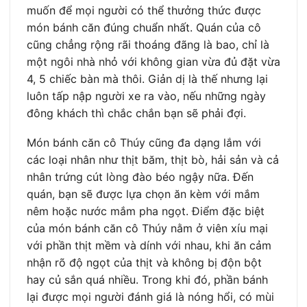
muốn để mọi người có thể thưởng thức được
món bánh căn đúng chuẩn nhất. Quán của cô
cũng chẳng rộng rãi thoáng đãng là bao, chỉ là
một ngôi nhà nhỏ với không gian vừa đủ đặt vừa
4, 5 chiếc bàn mà thôi. Giản dị là thế nhưng lại
luôn tấp nập người xe ra vào, nếu những ngày
đông khách thì chắc chắn bạn sẽ phải đợi.
Món bánh căn cô Thúy cũng đa dạng lắm với
các loại nhân như thịt băm, thịt bò, hải sản và cả
nhân trứng cút lòng đào béo ngậy nữa. Đến
quán, bạn sẽ được lựa chọn ăn kèm với mắm
nêm hoặc nước mắm pha ngọt. Điểm đặc biệt
của món bánh căn cô Thúy nằm ở viên xíu mại
với phần thịt mềm và dính với nhau, khi ăn cảm
nhận rõ độ ngọt của thịt và không bị độn bột
hay củ sắn quá nhiều. Trong khi đó, phần bánh
lại được mọi người đánh giá là nóng hổi, có mùi