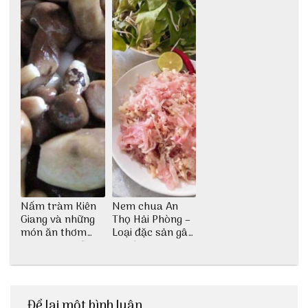
Nấm tràm Kiên
Nem chua An
Giang và những
Thọ Hải Phòng –
món ăn thơm
Loại đặc sản gây
ngon khó cưỡng
nghiện
Để lại một bình luận