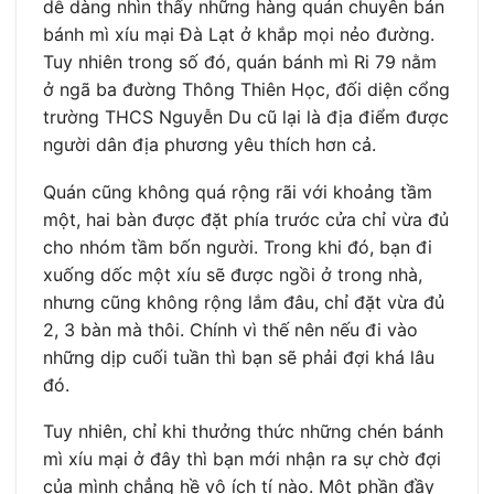
dễ dàng nhìn thấy những hàng quán chuyên bán
bánh mì xíu mại Đà Lạt ở khắp mọi nẻo đường.
Tuy nhiên trong số đó, quán bánh mì Ri 79 nằm
ở ngã ba đường Thông Thiên Học, đối diện cổng
trường THCS Nguyễn Du cũ lại là địa điểm được
người dân địa phương yêu thích hơn cả.
Quán cũng không quá rộng rãi với khoảng tầm
một, hai bàn được đặt phía trước cửa chỉ vừa đủ
cho nhóm tầm bốn người. Trong khi đó, bạn đi
xuống dốc một xíu sẽ được ngồi ở trong nhà,
nhưng cũng không rộng lắm đâu, chỉ đặt vừa đủ
2, 3 bàn mà thôi. Chính vì thế nên nếu đi vào
những dịp cuối tuần thì bạn sẽ phải đợi khá lâu
đó.
Tuy nhiên, chỉ khi thưởng thức những chén bánh
mì xíu mại ở đây thì bạn mới nhận ra sự chờ đợi
của mình chẳng hề vô ích tí nào. Một phần đầy