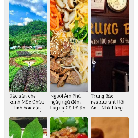
Đặc sản chè
Người Âm Phủ
Trung Bắc
xanh Mộc Châu
ngày ngủ đêm
restaurant Hội
– Tinh hoa của
bay ra Cố Đô ăn
An – Nhà hàng
đất trời Tây Bắc
Cơm Âm Phủ
cao lầu có thiết
Huế
kế vô cùng ấn
tượng giữa lòng
phố Hội