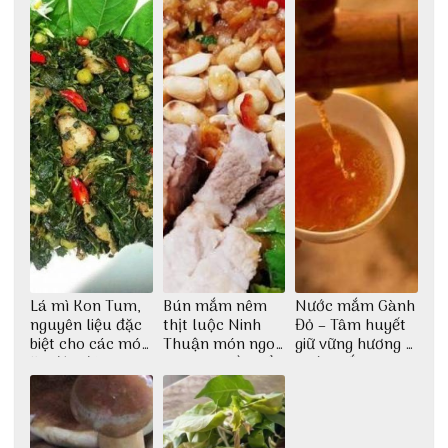
Lá mì Kon Tum,
Bún mắm nêm
Nước mắm Gành
nguyên liệu đặc
thịt luộc Ninh
Đỏ – Tâm huyết
biệt cho các món
Thuận món ngon
giữ vững hương vị
ăn độc đáo
dân dã miền biển
nước mắm sau
bao đời