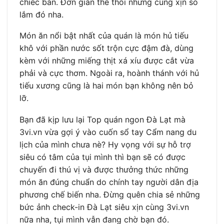
chiếc bàn. Đơn giản thế thôi nhưng cũng xịn sò
lắm đó nha.
Món ăn nổi bật nhất của quán là món hủ tiếu
khô với phần nước sốt trộn cực đậm đà, dùng
kèm với những miếng thịt xá xíu được cắt vừa
phải và cực thơm. Ngoài ra, hoành thánh với hủ
tiếu xương cũng là hai món bạn không nên bỏ
lỡ.
Bạn đã kịp lưu lại Top quán ngon Đà Lạt mà
3vi.vn vừa gợi ý vào cuốn sổ tay Cẩm nang du
lịch của mình chưa nè? Hy vọng với sự hỗ trợ
siêu có tâm của tụi mình thì bạn sẽ có được
chuyến đi thú vị và được thưởng thức những
món ăn đúng chuẩn do chính tay người dân địa
phương chế biến nha. Đừng quên chia sẻ những
bức ảnh check-in Đà Lạt siêu xịn cùng 3vi.vn
nữa nha, tụi mình vẫn đang chờ bạn đó.