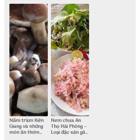
ăn độc đáo
dân dã miền biển
nước mắm sau
bao đời
Nấm tràm Kiên
Nem chua An
Giang và những
Thọ Hải Phòng –
món ăn thơm
Loại đặc sản gây
ngon khó cưỡng
nghiện