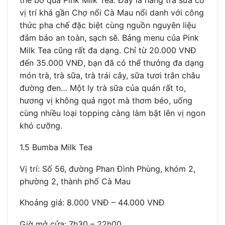
thể bỏ qua Pink Milk Tea. Đây là hàng trà sữa có
vị trí khá gần Chợ nổi Cà Mau nổi danh với công
thức pha chế đặc biệt cùng nguồn nguyên liệu
đảm bảo an toàn, sạch sẽ. Bảng menu của Pink
Milk Tea cũng rất đa dạng. Chỉ từ 20.000 VNĐ
đến 35.000 VNĐ, bạn đã có thể thưởng đa dạng
món trà, trà sữa, trà trái cây, sữa tươi trân châu
đường đen… Một ly trà sữa của quán rất to,
hương vị không quá ngọt mà thơm béo, uống
cùng nhiều loại topping càng làm bật lên vị ngon
khó cưỡng.
1.5 Bumba Milk Tea
Vị trí: Số 56, đường Phan Đình Phùng, khóm 2,
phường 2, thành phố Cà Mau
Khoảng giá: 8.000 VNĐ – 44.000 VNĐ
Giờ mở cửa: 7h30 – 22h00