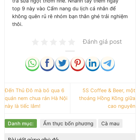
trà sữa ngọt thơm nhé. Nhanh tay thêm ngay
top 9 này vào Cẩm nang du lịch cá nhân để
không quên rủ rê nhóm bạn thân ghé trải nghiệm
thôi.
Đánh giá post
Đến Thủ Đô mà bỏ qua 6
5S Coffee & Beer, một
quán nem chua rán Hà Nội
thoáng Hồng Kông giữa
này là tiếc lắm!
cao nguyên
Danh mục:
Ẩm thực bốn phương
Cà mau