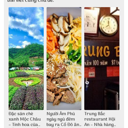
Bài viết cùng chủ đề:
Đặc sản chè
Người Âm Phủ
Trung Bắc
xanh Mộc Châu
ngày ngủ đêm
restaurant Hội
– Tinh hoa của
bay ra Cố Đô ăn
An – Nhà hàng