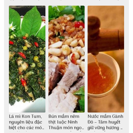
đất trời Tây Bắc
Cơm Âm Phủ
cao lầu có thiết
Huế
kế vô cùng ấn
tượng giữa lòng
phố Hội
Lá mì Kon Tum,
Bún mắm nêm
Nước mắm Gành
nguyên liệu đặc
thịt luộc Ninh
Đỏ – Tâm huyết
biệt cho các món
Thuận món ngon
giữ vững hương vị