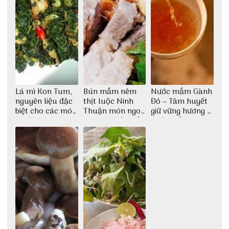
Lá mì Kon Tum,
Bún mắm nêm
Nước mắm Gành
nguyên liệu đặc
thịt luộc Ninh
Đỏ – Tâm huyết
biệt cho các món
Thuận món ngon
giữ vững hương vị
ăn độc đáo
dân dã miền biển
nước mắm sau
bao đời