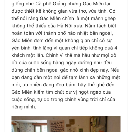
giống như Cà phê Giảng nhưng Gác Miên lại
được thiết kế không gian vừa thơ, vừa tình. Có
thể nói rằng Gác Miên chính là một mảnh ghép
không thể thiếu của Hà Nội xưa. Nằm tách biệt
hoàn toàn với thành phố náo nhiệt bên ngoài,
Gác Miên đem đến một không gian chỉ có sự
yên bình, tĩnh lặng vì quán chỉ tiếp không quá 4
khách một lần. Chính vì thế mà hầu như mọi xô
bồ của cuộc sống hằng ngày dường như đều
dừng chân bên ngoài gác nhỏ xinh đẹp này. Nếu
bạn đang cần một nơi để tạm lánh xa những mệt
mỏi, ưu phiền đang đeo bám, hãy thử ghé đến
Gác Miên kiếm tìm chút dư vị ngọt ngào của
cuộc sống, tự do trong chính vùng trời chỉ của
riêng mình.