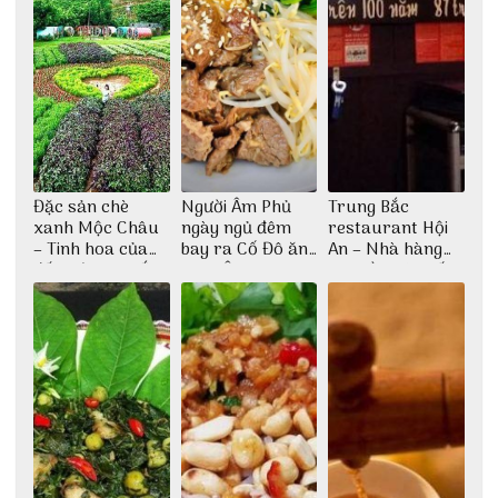
Đặc sản chè
Người Âm Phủ
Trung Bắc
xanh Mộc Châu
ngày ngủ đêm
restaurant Hội
– Tinh hoa của
bay ra Cố Đô ăn
An – Nhà hàng
đất trời Tây Bắc
Cơm Âm Phủ
cao lầu có thiết
Huế
kế vô cùng ấn
tượng giữa lòng
phố Hội