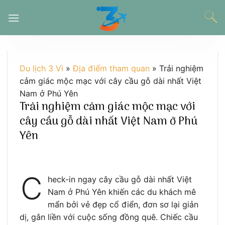
Chuyển
đến
nội
dung
Du lịch 3 Vì
»
Địa điểm tham quan
»
Trải nghiệm
cảm giác mộc mạc với cây cầu gỗ dài nhất Việt
Nam ở Phú Yên
Trải nghiệm cảm giác mộc mạc với
cây cầu gỗ dài nhất Việt Nam ở Phú
Yên
C
heck-in ngay cây cầu gỗ dài nhất Việt
Nam ở Phú Yên khiến các du khách mê
mẩn bởi vẻ đẹp cổ điển, đơn sơ lại giản
dị, gắn liền với cuộc sống đồng quê. Chiếc cầu