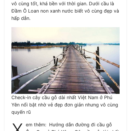
vô cùng tốt, khá bền với thời gian. Dưới cầu là
Đầm Ô Loan non xanh nước biết vô cùng đẹp và
hấp dẫn.
Check-in cây cầu gỗ dài nhất Việt Nam ở Phú
Yên nổi bật nhờ vẻ đẹp đơn giản nhưng vô cùng
quyến rũ
X
em thêm: Hướng dẫn đường đi cầu gỗ