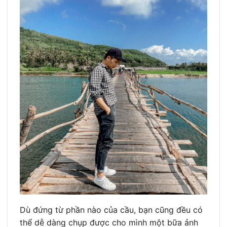
Dù đứng từ phần nào của cầu, bạn cũng đều có
thể dễ dàng chụp được cho mình một bữa ảnh