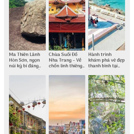
Ma Thiên Lãnh
Chùa Suối Đổ
Hành trình
Hòn Sơn, ngọn
Nha Trang – Về
khám phá vẻ đẹp
núi kỳ bí đáng
chốn linh thiêng
thanh bình tại
khám phá nhất
giữa không gian
Đảo Phú Quý
thiền định