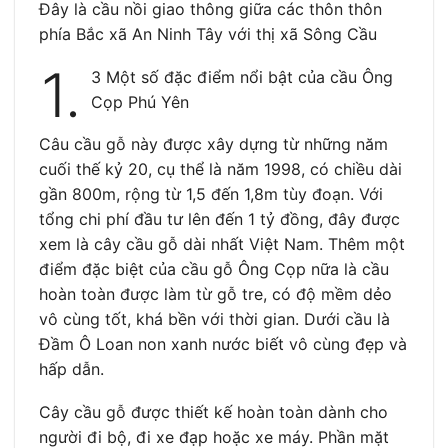
Đây là cầu nồi giao thông giữa các thôn thôn
phía Bắc xã An Ninh Tây với thị xã Sông Cầu
1.
3 Một số đặc điểm nổi bật của cầu Ông
Cọp Phú Yên
Câu cầu gỗ này được xây dựng từ những năm
cuối thế kỷ 20, cụ thể là năm 1998, có chiều dài
gần 800m, rộng từ 1,5 đến 1,8m tùy đoạn. Với
tổng chi phí đầu tư lên đến 1 tỷ đồng, đây được
xem là cây cầu gỗ dài nhất Việt Nam. Thêm một
điểm đặc biệt của cầu gỗ Ông Cọp nữa là cầu
hoàn toàn được làm từ gỗ tre, có độ mềm dẻo
vô cùng tốt, khá bền với thời gian. Dưới cầu là
Đầm Ô Loan non xanh nước biết vô cùng đẹp và
hấp dẫn.
Cây cầu gỗ được thiết kế hoàn toàn dành cho
người đi bộ, đi xe đạp hoặc xe máy. Phần mặt