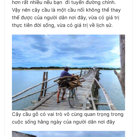
hơn rất nhiều nếu bạn đi tuyến đường chính.
Vậy nên cây cầu là một cầu nối không thể thay
thế được của người dân nơi đây, vừa có giá trị
thực tiễn đời sống, vừa có giá trị về lịch sử.
Cây cầu gỗ có vai trò vô cùng quan trọng trong
cuộc sống hằng ngày của người dân nơi đây