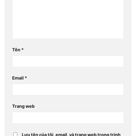
Tên
*
Email
*
Trang web
Lưu tên của tôi, email, và trang web trong trình