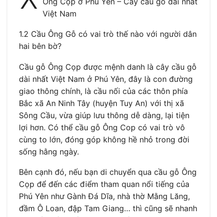
Ông Cọp ở Phú Yên – Cây cầu gỗ dài nhất
Việt Nam
1.2 Cầu Ông Gỗ có vai trò thế nào với người dân
hai bên bờ?
Cầu gỗ Ông Cọp được mệnh danh là cây cầu gỗ
dài nhất Việt Nam ở Phú Yên, đây là con đường
giao thông chính, là cầu nối của các thôn phía
Bắc xã An Ninh Tây (huyện Tuy An) với thị xã
Sông Cầu, vừa giúp lưu thông dễ dàng, lại tiện
lợi hơn. Có thể cầu gỗ Ông Cop có vai trò vô
cùng to lớn, đóng góp không hề nhỏ trong đời
sống hằng ngày.
Bên cạnh đó, nếu bạn di chuyển qua cầu gỗ Ông
Cọp để đến các điểm tham quan nổi tiếng của
Phú Yên như Gành Đá Dĩa, nhà thờ Mằng Lăng,
đầm Ô Loan, đập Tam Giang… thì cũng sẽ nhanh