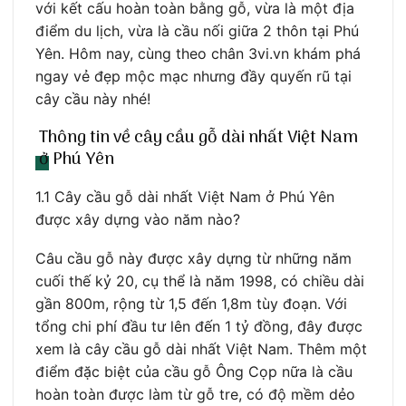
với kết cấu hoàn toàn bằng gỗ, vừa là một địa
điểm du lịch, vừa là cầu nối giữa 2 thôn tại Phú
Yên. Hôm nay, cùng theo chân 3vi.vn khám phá
ngay vẻ đẹp mộc mạc nhưng đầy quyến rũ tại
cây cầu này nhé!
Thông tin về cây cầu gỗ dài nhất Việt Nam
ở Phú Yên
1.1 Cây cầu gỗ dài nhất Việt Nam ở Phú Yên
được xây dựng vào năm nào?
Câu cầu gỗ này được xây dựng từ những năm
cuối thế kỷ 20, cụ thể là năm 1998, có chiều dài
gần 800m, rộng từ 1,5 đến 1,8m tùy đoạn. Với
tổng chi phí đầu tư lên đến 1 tỷ đồng, đây được
xem là cây cầu gỗ dài nhất Việt Nam. Thêm một
điểm đặc biệt của cầu gỗ Ông Cọp nữa là cầu
hoàn toàn được làm từ gỗ tre, có độ mềm dẻo