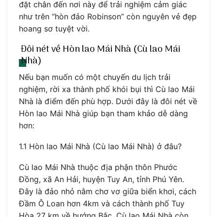
đặt chân đến nơi này để trải nghiệm cảm giác
như trên “hòn đảo Robinson” còn nguyên vẻ đẹp
hoang sơ tuyệt vời.
Đôi nét về Hòn lao Mái Nhà (Cù lao Mái
Nhà)
Nếu bạn muốn có một chuyến du lịch trải
nghiệm, rời xa thành phố khói bụi thì Cù lao Mái
Nhà là điểm đến phù hợp. Dưới đây là đôi nét về
Hòn lao Mái Nhà giúp bạn tham khảo dễ dàng
hơn:
1.1 Hòn lao Mái Nhà (Cù lao Mái Nhà) ở đâu?
Cù lao Mái Nhà thuộc địa phận thôn Phước
Đồng, xã An Hải, huyện Tuy An, tỉnh Phú Yên.
Đây là đảo nhỏ nằm chơ vơ giữa biển khơi, cách
Đầm Ô Loan hơn 4km và cách thành phố Tuy
Hòa 27 km về hướng Bắc. Cù lao Mái Nhà còn