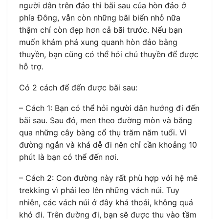
người dân trên đảo thì bãi sau của hòn đảo ở
phía Đông, vẫn còn những bãi biển nhỏ nữa
thậm chí còn đẹp hơn cả bãi trước. Nếu bạn
muốn khám phá xung quanh hòn đảo bằng
thuyền, bạn cũng có thể hỏi chủ thuyền để được
hỗ trợ.
Có 2 cách để đến được bãi sau:
– Cách 1: Bạn có thể hỏi người dân hướng đi đến
bãi sau. Sau đó, men theo đường mòn và băng
qua những cây bàng cổ thụ trăm năm tuổi. Vì
đường ngắn và khá dễ đi nên chỉ cần khoảng 10
phút là bạn có thể đến nơi.
– Cách 2: Con đường này rất phù hợp với hệ mê
trekking vì phải leo lên những vách núi. Tuy
nhiên, các vách núi ở đây khá thoải, không quá
khó đi. Trên đường đi, bạn sẽ được thu vào tầm