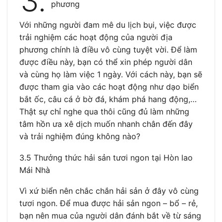
3.
phương
Với những người đam mê du lịch bụi, việc được
trải nghiệm các hoạt động của người địa
phương chính là điều vô cùng tuyệt vời. Để làm
được điều này, bạn có thể xin phép người dân
và cùng họ làm việc 1 ngày. Với cách này, bạn sẽ
được tham gia vào các hoạt động như dạo biển
bắt ốc, câu cá ở bờ đá, khám phá hang động,…
Thật sự chỉ nghe qua thôi cũng đủ làm những
tâm hồn ưa xê dịch muốn nhanh chân đến đây
và trải nghiệm đúng không nào?
3.5 Thưởng thức hải sản tươi ngon tại Hòn lao
Mái Nhà
Vì xứ biển nên chắc chắn hải sản ở đây vô cùng
tươi ngon. Để mua được hải sản ngon – bổ – rẻ,
bạn nên mua của người dân đánh bắt về từ sáng