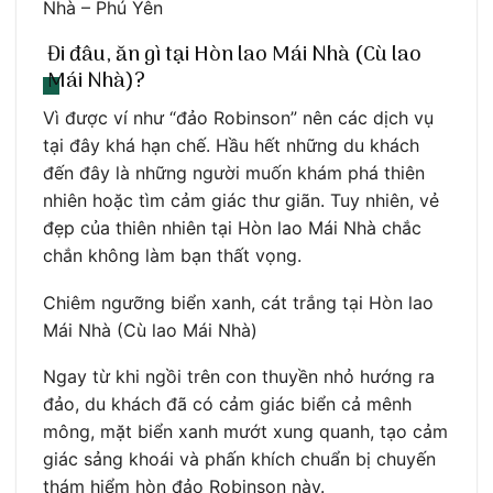
Nhà – Phú Yên
Đi đâu, ăn gì tại Hòn lao Mái Nhà (Cù lao
Mái Nhà)?
Vì được ví như “đảo Robinson” nên các dịch vụ
tại đây khá hạn chế. Hầu hết những du khách
đến đây là những người muốn khám phá thiên
nhiên hoặc tìm cảm giác thư giãn. Tuy nhiên, vẻ
đẹp của thiên nhiên tại Hòn lao Mái Nhà chắc
chắn không làm bạn thất vọng.
Chiêm ngưỡng biển xanh, cát trắng tại Hòn lao
Mái Nhà (Cù lao Mái Nhà)
Ngay từ khi ngồi trên con thuyền nhỏ hướng ra
đảo, du khách đã có cảm giác biển cả mênh
mông, mặt biển xanh mướt xung quanh, tạo cảm
giác sảng khoái và phấn khích chuẩn bị chuyến
thám hiểm hòn đảo Robinson này.