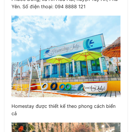
Yên. Số điện thoại: 094 8888 121
Homestay được thiết kế theo phong cách biển
cả