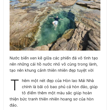
Nước biển xen kẽ giữa các phiến đá vô tình tạo
nên những cái hồ nước nhỏ vô cùng trong lành,
tạo nên khung cảnh thiên nhiên đẹp tuyệt vời
T
hêm một nét đẹp của Hòn lao Mái Nhà
chính là bãi cỏ bao phủ cả hòn đảo, giúp
tô điểm thêm một màu sắc giúp hoàn
thiện bức tranh thiên nhiên hoang sơ của hòn
đảo.