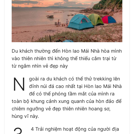
Du khách thường đến Hòn lao Mái Nhà hòa mình
vào thiên nhiên thì không thể thiếu cắm trại từ
từ ngắm nhìn vẻ đẹp này
N
goài ra du khách có thể thử trekking lên
đỉnh núi đá cao nhất tại Hòn lao Mái Nhà
để có thể phóng tầm mắt của mình ra
toàn bộ khung cảnh xung quanh của hòn đảo để
chiêm ngưỡng vẻ đẹp thiên nhiên hoang sơ,
hùng vĩ này.
4 Trải nghiệm hoạt động của người địa