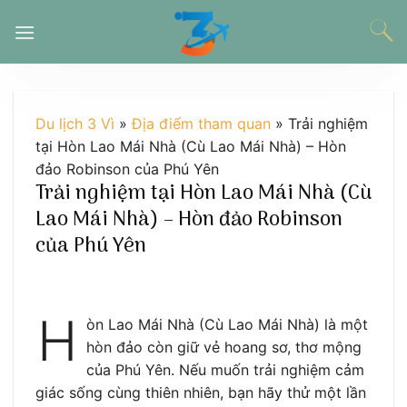
Chuyển
đến
nội
dung
Du lịch 3 Vì
»
Địa điểm tham quan
»
Trải nghiệm
tại Hòn Lao Mái Nhà (Cù Lao Mái Nhà) – Hòn
đảo Robinson của Phú Yên
Trải nghiệm tại Hòn Lao Mái Nhà (Cù
Lao Mái Nhà) – Hòn đảo Robinson
của Phú Yên
H
òn Lao Mái Nhà (Cù Lao Mái Nhà) là một
hòn đảo còn giữ vẻ hoang sơ, thơ mộng
của Phú Yên. Nếu muốn trải nghiệm cảm
giác sống cùng thiên nhiên, bạn hãy thử một lần