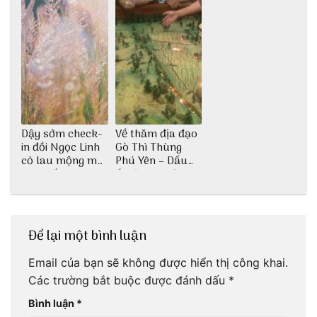
Dậy sớm check-
Về thăm địa đạo
in đồi Ngọc Linh
Gò Thì Thùng
cỏ lau mộng mơ
Phú Yên – Dấu
tại Huế nè bạn
ấn lịch sử còn
ơi!
mãi với thời gian
Để lại một bình luận
Email của bạn sẽ không được hiển thị công khai.
Các trường bắt buộc được đánh dấu
*
Bình luận
*