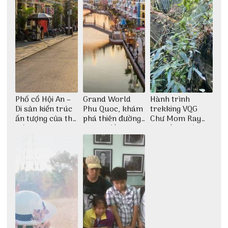
Phố cổ Hội An –
Grand World
Hành trình
Di sản kiến trúc
Phu Quoc, khám
trekking VQG
ấn tượng của thế
phá thiên đường
Chư Mom Ray
giới
giải trí đầy sôi
tìm về núi rừng
động
đại ngàn