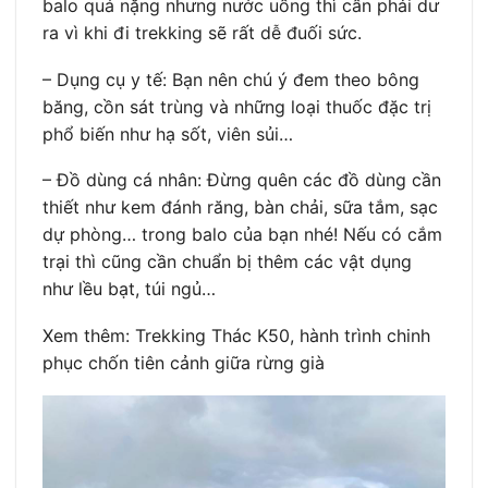
balo quá nặng nhưng nước uống thì cần phải dư
ra vì khi đi trekking sẽ rất dễ đuối sức.
– Dụng cụ y tế: Bạn nên chú ý đem theo bông
băng, cồn sát trùng và những loại thuốc đặc trị
phổ biến như hạ sốt, viên sủi…
– Đồ dùng cá nhân: Đừng quên các đồ dùng cần
thiết như kem đánh răng, bàn chải, sữa tắm, sạc
dự phòng… trong balo của bạn nhé! Nếu có cắm
trại thì cũng cần chuẩn bị thêm các vật dụng
như lều bạt, túi ngủ…
Xem thêm: Trekking Thác K50, hành trình chinh
phục chốn tiên cảnh giữa rừng già