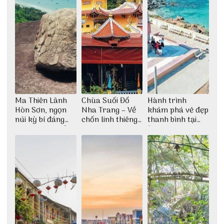
Ma Thiên Lãnh
Chùa Suối Đổ
Hành trình
Hòn Sơn, ngọn
Nha Trang – Về
khám phá vẻ đẹp
núi kỳ bí đáng
chốn linh thiêng
thanh bình tại
khám phá nhất
giữa không gian
Đảo Phú Quý
thiền định