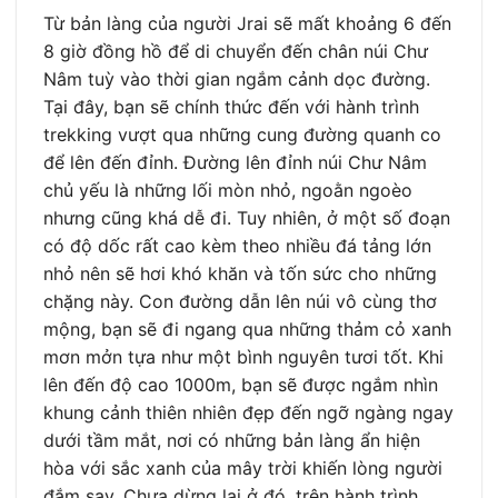
Từ bản làng của người Jrai sẽ mất khoảng 6 đến
8 giờ đồng hồ để di chuyển đến chân núi Chư
Nâm tuỳ vào thời gian ngắm cảnh dọc đường.
Tại đây, bạn sẽ chính thức đến với hành trình
trekking vượt qua những cung đường quanh co
để lên đến đỉnh. Đường lên đỉnh núi Chư Nâm
chủ yếu là những lối mòn nhỏ, ngoằn ngoèo
nhưng cũng khá dễ đi. Tuy nhiên, ở một số đoạn
có độ dốc rất cao kèm theo nhiều đá tảng lớn
nhỏ nên sẽ hơi khó khăn và tốn sức cho những
chặng này. Con đường dẫn lên núi vô cùng thơ
mộng, bạn sẽ đi ngang qua những thảm cỏ xanh
mơn mởn tựa như một bình nguyên tươi tốt. Khi
lên đến độ cao 1000m, bạn sẽ được ngắm nhìn
khung cảnh thiên nhiên đẹp đến ngỡ ngàng ngay
dưới tầm mắt, nơi có những bản làng ẩn hiện
hòa với sắc xanh của mây trời khiến lòng người
đắm say. Chưa dừng lại ở đó, trên hành trình