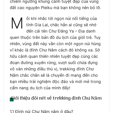
chiêm ngưỡng khung cảnh tuyệt đẹp của vùng
đất cao nguyên Pleiku mà bạn không nên bỏ lỡ.
M
ỗi khi nhắc tới ngọn núi nổi tiếng của
tỉnh Gia Lai, chắc hẳn ai cũng sẽ nhớ
đến cái tên Chư Đăng Ya – Địa danh
quen thuộc trên bản đồ du lịch của giới trẻ. Tuy
nhiên, vùng đất này vẫn còn một ngọn núi hùng
vĩ khác là đỉnh Chư Nâm cách đó không xa. Sở
hữu cảnh quan thiên nhiên tuyệt đẹp cùng các
đoạn đường xuyên rừng, vượt suối chứa đựng
vô vàn những điều thú vị, trekking đỉnh Chư
Nâm chắc chắn sẽ là chuyến đi mang đến cho
bạn nhiều trải nghiệm độc đáo và mới mẻ trong
cẩm nang du lịch của mình đấy!
Giới thiệu đôi nét về trekking đỉnh Chư Nâm
1.1 Đỉnh núi Chư Nâm nằm ở đâu?