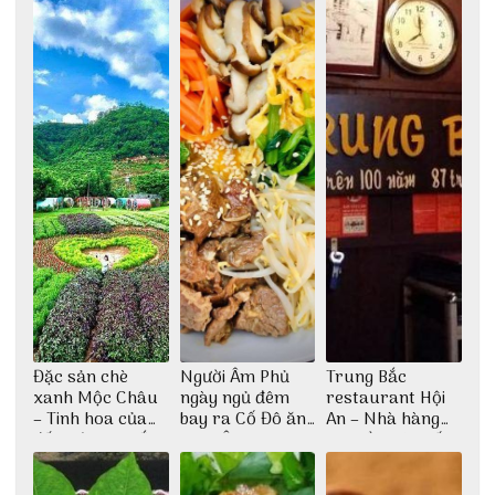
Đặc sản chè
Người Âm Phủ
Trung Bắc
xanh Mộc Châu
ngày ngủ đêm
restaurant Hội
– Tinh hoa của
bay ra Cố Đô ăn
An – Nhà hàng
đất trời Tây Bắc
Cơm Âm Phủ
cao lầu có thiết
Huế
kế vô cùng ấn
tượng giữa lòng