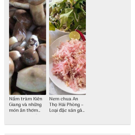
Nấm tràm Kiên
Nem chua An
Giang và những
Thọ Hải Phòng –
món ăn thơm
Loại đặc sản gây
ngon khó cưỡng
nghiện