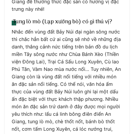
Giang để thưởng thức đặc sản có hương vị đặc
trưng này nhé!
Tung lò mò (Lạp xưởng bò) có gì thú vị?
Nhắc đến vùng đất Bảy Núi đại ngàn sông nước
thì chắc hẳn bất cứ ai cũng sẽ nhớ về những địa
danh, thắng cảnh nức tiếng trên bản đồ du lịch
miền Tây sông nước như Chùa Bánh Xèo (Thiền
viện Đông Lai), Trại Cá Sấu Long Xuyên, Cù lao
Phú Tân, Vàm Nao mùa nước nổi… Tuy nhiên, An
Giang còn là vùng đất nổi tiếng với nhiều món
ăn đặc sản nổi tiếng. Có thể nói, văn hóa ẩm
thực của vùng đất Bảy Núi luôn ghi lại một dấu
ấn đặc biệt với thực khách thập phương. Nhiều
món ăn đặc sản trứ danh ở đây được mọi người
yêu thích như: lẩu cá linh bông điên điển An
Giang, tung lò mò, chè thốt nốt, bánh bò thốt
nốt, cơm tấm Long Xuyên, cá lóc nướng trui,