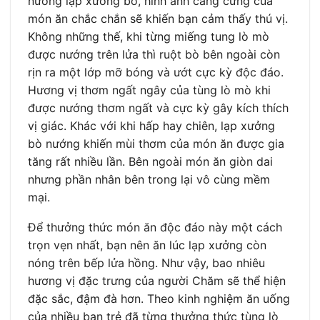
nướng lạp xưởng bò, hình ảnh căng cứng của
món ăn chắc chắn sẽ khiến bạn cảm thấy thú vị.
Không những thế, khi từng miếng tung lò mò
được nướng trên lửa thì ruột bò bên ngoài còn
rịn ra một lớp mỡ bóng và ướt cực kỳ độc đáo.
Hương vị thơm ngất ngây của tùng lò mò khi
được nướng thơm ngất và cực kỳ gây kích thích
vị giác. Khác với khi hấp hay chiên, lạp xưởng
bò nướng khiến mùi thơm của món ăn được gia
tăng rất nhiều lần. Bên ngoài món ăn giòn dai
nhưng phần nhân bên trong lại vô cùng mềm
mại.
Để thưởng thức món ăn độc đáo này một cách
trọn vẹn nhất, bạn nên ăn lúc lạp xưởng còn
nóng trên bếp lửa hồng. Như vậy, bao nhiêu
hương vị đặc trưng của người Chăm sẽ thể hiện
đặc sắc, đậm đà hơn. Theo kinh nghiệm ăn uống
của nhiều bạn trẻ đã từng thưởng thức tùng lò