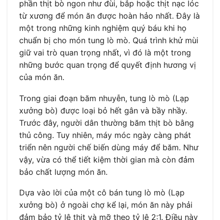
phần thịt bò ngon như đùi, bắp hoặc thịt nạc lóc
từ xương để món ăn được hoàn hảo nhất. Đây là
một trong những kinh nghiệm quý báu khi họ
chuẩn bị cho món tung lò mò. Quá trình khử mùi
giữ vai trò quan trọng nhất, vì đó là một trong
những bước quan trọng để quyết định hương vị
của món ăn.
Trong giai đoạn băm nhuyễn, tung lò mò (Lạp
xưởng bò) được loại bỏ hết gân và bầy nhầy.
Trước đây, người dân thường băm thịt bò bằng
thủ công. Tuy nhiên, máy móc ngày càng phát
triển nên người chế biến dùng máy để băm. Như
vậy, vừa có thể tiết kiệm thời gian mà còn đảm
bảo chất lượng món ăn.
Dựa vào lời của một cô bán tung lò mò (Lạp
xưởng bò) ở ngoài chợ kể lại, món ăn này phải
đảm bảo tỷ lệ thịt và mỡ theo tỷ lệ 2:1. Điều này