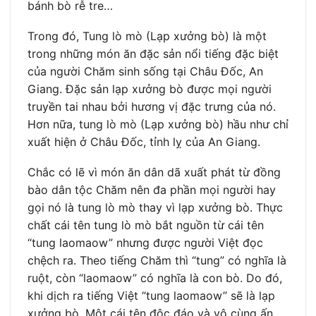
bánh bò rễ tre…
Trong đó, Tung lò mò (Lạp xưởng bò) là một
trong những món ăn đặc sản nổi tiếng đặc biệt
của người Chăm sinh sống tại Châu Đốc, An
Giang. Đặc sản lạp xưởng bò được mọi người
truyền tai nhau bởi hương vị đặc trưng của nó.
Hơn nữa, tung lò mò (Lạp xưởng bò) hầu như chỉ
xuất hiện ở Châu Đốc, tỉnh lỵ của An Giang.
Chắc có lẽ vì món ăn dân dã xuất phát từ đồng
bào dân tộc Chăm nên đa phần mọi người hay
gọi nó là tung lò mò thay vì lạp xưởng bò. Thực
chất cái tên tung lò mò bắt nguồn từ cái tên
“tung laomaow” nhưng được người Việt đọc
chệch ra. Theo tiếng Chăm thì “tung” có nghĩa là
ruột, còn “laomaow” có nghĩa là con bò. Do đó,
khi dịch ra tiếng Việt “tung laomaow” sẽ là lạp
xưởng bò. Một cái tên độc đáo và vô cùng ấn