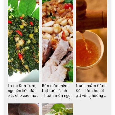
phố Hội
Lá mì Kon Tum,
Bún mắm nêm
Nước mắm Gành
nguyên liệu đặc
thịt luộc Ninh
Đỏ – Tâm huyết
biệt cho các món
Thuận món ngon
giữ vững hương vị
ăn độc đáo
dân dã miền biển
nước mắm sau
bao đời