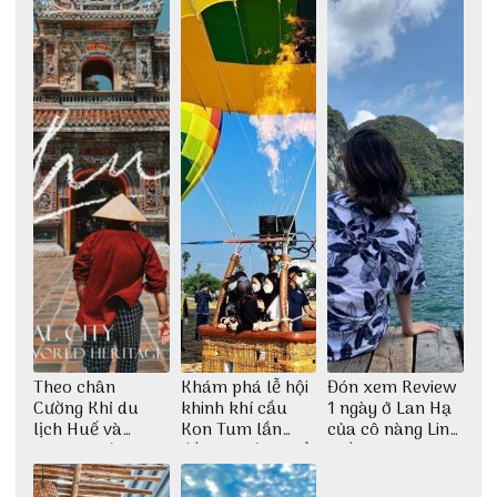
Theo chân
Khám phá lễ hội
Đón xem Review
Cường Khỉ du
khinh khí cầu
1 ngày ở Lan Hạ
lịch Huế và
Kon Tum lần
của cô nàng Linh
check-in đúng
đầu tiên được tổ
Trần
những góc chụp
chức
đẹp