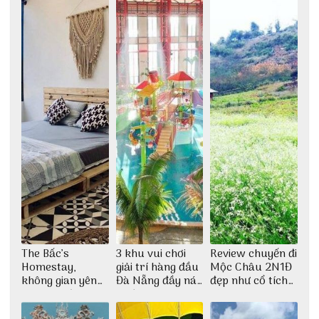
The Bấc’s
3 khu vui chơi
Review chuyến đi
Homestay,
giải trí hàng đầu
Mộc Châu 2N1Đ
không gian yên
Đà Nẵng đầy náo
đẹp như cổ tích
bình tại Hòn Sơn
nhiệt
cùng nhóm bạn
Thu Hà