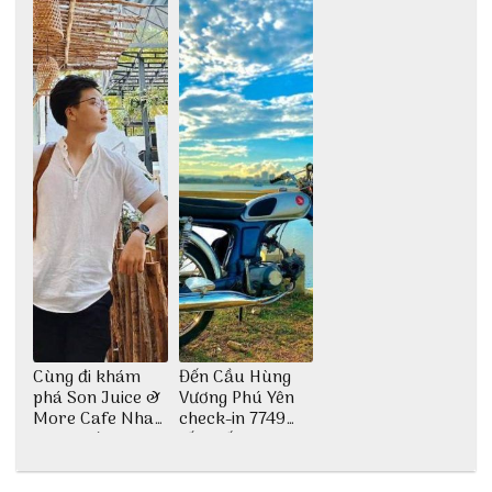
Cùng đi khám
Đến Cầu Hùng
phá Son Juice &
Vương Phú Yên
More Cafe Nha
check-in 7749
Trang với anh
tấm sống ảo
chàng Lộc Vũ