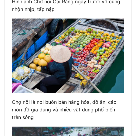
Hình ảnh Chợ nổi Cái Răng ngày trước vô cùng
nhộn nhịp, tấp nập
Chợ nổi là nơi buôn bán hàng hóa, đồ ăn, các
món đồ gia dụng và nhiều vật dụng phổ biến
trên sông