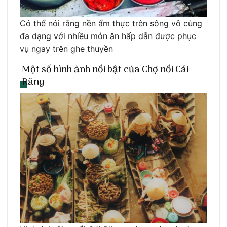
Có thể nói rằng nền ẩm thực trên sông vô cùng
đa dạng với nhiều món ăn hấp dẫn được phục
vụ ngay trên ghe thuyền
Một số hình ảnh nổi bật của Chợ nổi Cái
Răng