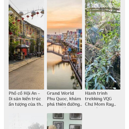
Phố cổ Hội An –
Grand World
Hành trình
Di sản kiến trúc
Phu Quoc, khám
trekking VQG
ấn tượng của thế
phá thiên đường
Chư Mom Ray
giới
giải trí đầy sôi
tìm về núi rừng
động
đại ngàn