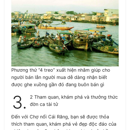
Phương thứ “4 treo” xuất hiện nhằm giúp cho
người bán lẫn người mua dễ dàng nhận biết
được ghe xuồng gần đó đang buôn bán gì
3.
2 Tham quan, khám phá và thưởng thức
đờn ca tài tử
Đến với Chợ nổi Cái Răng, bạn sẽ được thỏa
thích tham quan, khám phá vẻ đẹp độc đáo của