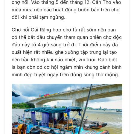
chợ nổi. Vào tháng 5 đến tháng 12, Cần Thơ vào
mùa mưa nên các hoạt động buôn bán trên chợ
đôi khi phải tạm ngừng.
Chợ nổi Cái Răng họp chợ từ rất sớm nên bạn
có thể bắt đầu chuyến tham quan phiên chợ độc
đáo này từ 4 giờ sáng trở đi. Thời điểm này đã
xuất hiện rất nhiều ghe xuồng tập trung lại tạo
nên bầu không khí náo nhiệt, vui tươi. Đặc biệt
là bạn còn có cơ hội ngắm nhìn khung cảnh bình
minh đẹp tuyệt ngay trên dòng sông thơ mộng.