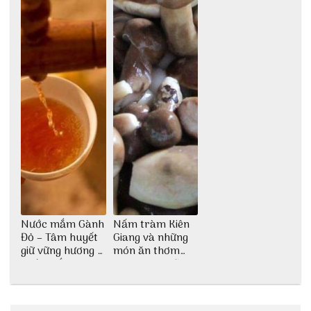
Nước mắm Gành
Nấm tràm Kiên
Đỏ – Tâm huyết
Giang và những
giữ vững hương vị
món ăn thơm
nước mắm sau
ngon khó cưỡng
bao đời