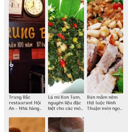
Trung Bắc
Lá mì Kon Tum,
Bún mắm nêm
restaurant Hội
nguyên liệu đặc
thịt luộc Ninh
An – Nhà hàng
biệt cho các món
Thuận món ngon
cao lầu có thiết
ăn độc đáo
dân dã miền biển
kế vô cùng ấn
tượng giữa lòng
phố Hội