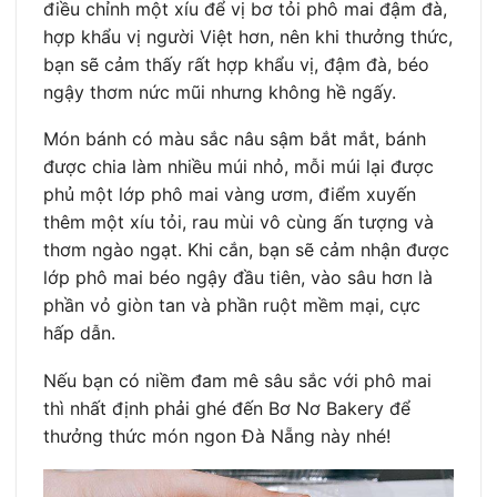
điều chỉnh một xíu để vị bơ tỏi phô mai đậm đà,
hợp khẩu vị người Việt hơn, nên khi thưởng thức,
bạn sẽ cảm thấy rất hợp khẩu vị, đậm đà, béo
ngậy thơm nức mũi nhưng không hề ngấy.
Món bánh có màu sắc nâu sậm bắt mắt, bánh
được chia làm nhiều múi nhỏ, mỗi múi lại được
phủ một lớp phô mai vàng ươm, điểm xuyến
thêm một xíu tỏi, rau mùi vô cùng ấn tượng và
thơm ngào ngạt. Khi cắn, bạn sẽ cảm nhận được
lớp phô mai béo ngậy đầu tiên, vào sâu hơn là
phần vỏ giòn tan và phần ruột mềm mại, cực
hấp dẫn.
Nếu bạn có niềm đam mê sâu sắc với phô mai
thì nhất định phải ghé đến Bơ Nơ Bakery để
thưởng thức món ngon Đà Nẵng này nhé!