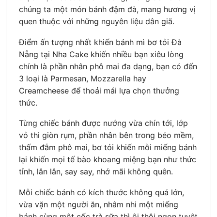
chúng ta một món bánh đậm đà, mang hương vị
quen thuộc với những nguyên liệu dân giã.
Điểm ấn tượng nhất khiến bánh mì bơ tỏi Đà
Nẵng tại Nha Cake khiến nhiều bạn xiêu lòng
chính là phần nhân phô mai đa dạng, bạn có đến
3 loại là Parmesan, Mozzarella hay
Creamcheese để thoải mái lựa chọn thưởng
thức.
Từng chiếc bánh được nướng vừa chín tới, lớp
vỏ thì giòn rụm, phần nhân bên trong béo mềm,
thấm đẫm phô mai, bơ tỏi khiến mỗi miếng bánh
lại khiến mọi tế bào khoang miệng bạn như thức
tỉnh, lân lân, say say, nhớ mãi không quên.
Mỗi chiếc bánh có kích thước không quá lớn,
vừa vặn một người ăn, nhâm nhi một miếng
bánh cùng một cốc trà sữa thì ôi thôi ngon tuyệt