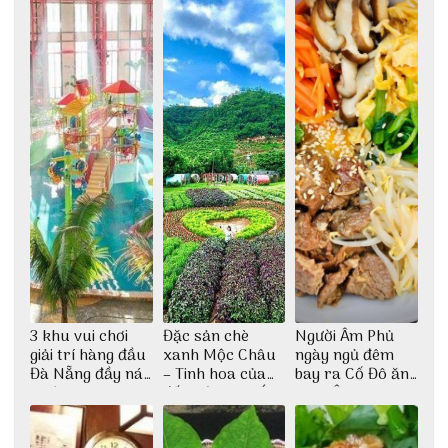
3 khu vui chơi
Đặc sản chè
Người Âm Phủ
giải trí hàng đầu
xanh Mộc Châu
ngày ngủ đêm
Đà Nẵng đầy náo
– Tinh hoa của
bay ra Cố Đô ăn
nhiệt
đất trời Tây Bắc
Cơm Âm Phủ
Huế