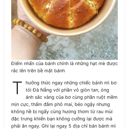
Điểm nhấn của bánh chính là những hạt mè được
rắc lên trên bề mặt bánh
T
hưởng thức ngay những chiếc bánh mì bơ
tỏi Đà Nẵng với phần vỏ giòn tan, óng
ánh sắc vàng của bơ cùng phần ruột mềm
mịn cực, thấm đẫm phô mai, béo ngậy nhưng
không hề bị ngấy cùng hương thơm từ rau mùi
đặc trưng khiến bạn không cưỡng lại được mà
phải ăn ngay. Ghi lại ngay 5 địa chỉ bán bánh mì