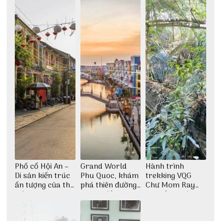
Phố cổ Hội An –
Grand World
Hành trình
Di sản kiến trúc
Phu Quoc, khám
trekking VQG
ấn tượng của thế
phá thiên đường
Chư Mom Ray
giới
giải trí đầy sôi
tìm về núi rừng
động
đại ngàn