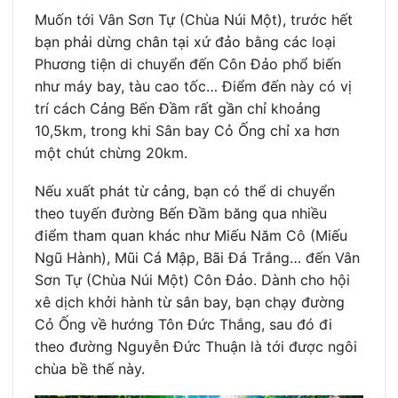
Muốn tới Vân Sơn Tự (Chùa Núi Một), trước hết
bạn phải dừng chân tại xứ đảo bằng các loại
Phương tiện di chuyển đến Côn Đảo phổ biến
như máy bay, tàu cao tốc… Điểm đến này có vị
trí cách Cảng Bến Đầm rất gần chỉ khoảng
10,5km, trong khi Sân bay Cỏ Ống chỉ xa hơn
một chút chừng 20km.
Nếu xuất phát từ cảng, bạn có thể di chuyển
theo tuyến đường Bến Đầm băng qua nhiều
điểm tham quan khác như Miếu Năm Cô (Miếu
Ngũ Hành), Mũi Cá Mập, Bãi Đá Trắng… đến Vân
Sơn Tự (Chùa Núi Một) Côn Đảo. Dành cho hội
xê dịch khởi hành từ sân bay, bạn chạy đường
Cỏ Ống về hướng Tôn Đức Thắng, sau đó đi
theo đường Nguyễn Đức Thuận là tới được ngôi
chùa bề thế này.