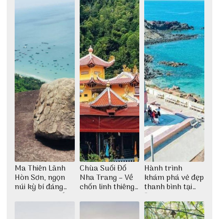
Ma Thiên Lãnh
Chùa Suối Đổ
Hành trình
Hòn Sơn, ngọn
Nha Trang – Về
khám phá vẻ đẹp
núi kỳ bí đáng
chốn linh thiêng
thanh bình tại
khám phá nhất
giữa không gian
Đảo Phú Quý
thiền định