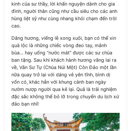
kinh của sư thầy, lời khấn nguyện dành cho gia
đình, người thân cũng như cầu siêu cho các anh
hùng liệt sỹ như cùng nhang khói chạm đến trời
cao.
Dâng hương, viếng lễ xong xuôi, bạn có thể xin
quà lộc là những chiếc vòng đeo tay, mảnh
bùa… hay uống “nước mát” được các sư chùa
ban tặng. Sau khi khách hành hương vãng lai ra
về, Vân Sư Tự (Chùa Núi Một) Côn Đảo một lần
nữa quay trở lại với dáng vẻ yên tĩnh, bình dị
vốn có, khác hẳn với khung cảnh ban ngày
nườm nượp người qua kẻ lại. Quả là trải nghiệm
đặc sắc không thể bỏ lỡ trong chuyến du lịch xứ
đảo bạn nhỉ!