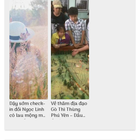
Dậy sớm check-
Về thăm địa đạo
in đồi Ngọc Linh
Gò Thì Thùng
cỏ lau mộng mơ
Phú Yên – Dấu
tại Huế nè bạn
ấn lịch sử còn
ơi!
mãi với thời gian