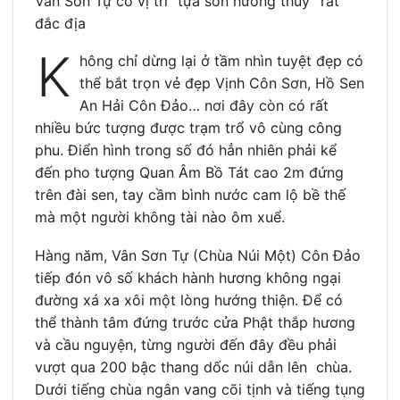
Vân Sơn Tự có vị trí “tựa sơn hướng thủy” rất
đắc địa
K
hông chỉ dừng lại ở tầm nhìn tuyệt đẹp có
thể bắt trọn vẻ đẹp Vịnh Côn Sơn, Hồ Sen
An Hải Côn Đảo… nơi đây còn có rất
nhiều bức tượng được trạm trổ vô cùng công
phu. Điển hình trong số đó hẳn nhiên phải kể
đến pho tượng Quan Âm Bồ Tát cao 2m đứng
trên đài sen, tay cầm bình nước cam lộ bề thế
mà một người không tài nào ôm xuể.
Hàng năm, Vân Sơn Tự (Chùa Núi Một) Côn Đảo
tiếp đón vô số khách hành hương không ngại
đường xá xa xôi một lòng hướng thiện. Để có
thể thành tâm đứng trước cửa Phật thắp hương
và cầu nguyện, từng người đến đây đều phải
vượt qua 200 bậc thang dốc núi dẫn lên chùa.
Dưới tiếng chùa ngân vang cõi tịnh và tiếng tụng