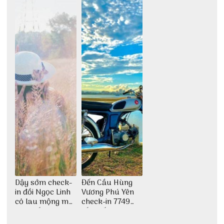
động
đại ngàn
Dậy sớm check-
Đến Cầu Hùng
in đồi Ngọc Linh
Vương Phú Yên
cỏ lau mộng mơ
check-in 7749
tại Huế nè bạn
tấm sống ảo
ơi!