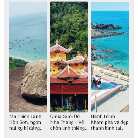
Ma Thiên Lãnh
Chùa Suối Đổ
Hành trình
Hòn Sơn, ngọn
Nha Trang – Về
khám phá vẻ đẹp
núi kỳ bí đáng
chốn linh thiêng
thanh bình tại
khám phá nhất
giữa không gian
Đảo Phú Quý