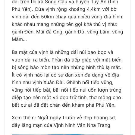
dài trên thị xã Sông Cầu và huyện Tuy An (tỉnh
Phú Yên). Cửa vịnh rộng khoảng 4,4km với bờ
vịnh dài đến 50km chạy qua nhiều vùng địa hình
khác nhau mang những tên gọi khá thú vị như:
gành Đèn, Mũi đá Ong, gành Đỏ, vũng Lắm, vũng
Mắm…
Ba mặt của vịnh là những dải núi bao bọc và
vươn dài ra biển. Phần đá tiếp giáp với mặt biển
bị sóng bào mòn tạo nên những hình thù lạ mắt.
Ít có vịnh nào lại có sự đan xen đa dạng về địa
hình như vịnh Xuân Đài. Ghềnh nối tiếp vũng,
vũng nối tiếp bãi, bãi nối tiếp núi uốn lượn trùng
điệp tạo nên một vẻ đẹp trữ tình, thơ mộng cho
bất cứ ai đã đặt chân đến khám phá Phú Yên.
Xem thêm: Ngất ngây trước vẻ đẹp hoang sơ,
đầy lãng mạn của Vịnh Ninh Vân Nha Trang