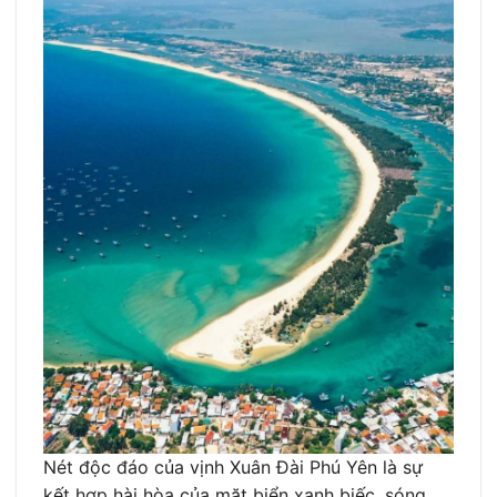
Nét độc đáo của vịnh Xuân Đài Phú Yên là sự
kết hợp hài hòa của mặt biển xanh biếc, sóng