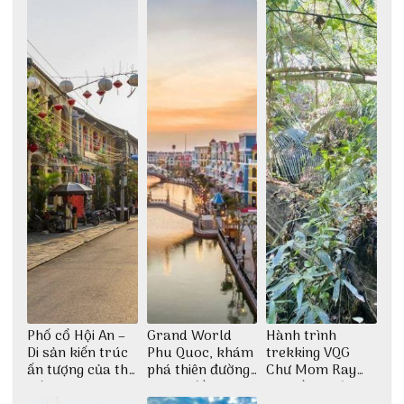
thiền định
Phố cổ Hội An –
Grand World
Hành trình
Di sản kiến trúc
Phu Quoc, khám
trekking VQG
ấn tượng của thế
phá thiên đường
Chư Mom Ray
giới
giải trí đầy sôi
tìm về núi rừng