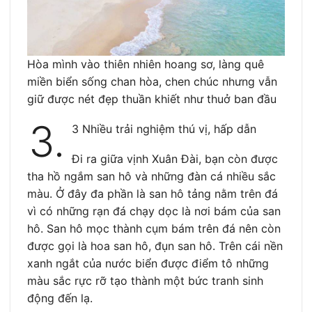
Hòa mình vào thiên nhiên hoang sơ, làng quê
miền biển sống chan hòa, chen chúc nhưng vẫn
giữ được nét đẹp thuần khiết như thuở ban đầu
3.
3 Nhiều trải nghiệm thú vị, hấp dẫn
Đi ra giữa vịnh Xuân Đài, bạn còn được
tha hồ ngắm san hô và những đàn cá nhiều sắc
màu. Ở đây đa phần là san hô tảng nằm trên đá
vì có những rạn đá chạy dọc là nơi bám của san
hô. San hô mọc thành cụm bám trên đá nên còn
được gọi là hoa san hô, đụn san hô. Trên cái nền
xanh ngắt của nước biển được điểm tô những
màu sắc rực rỡ tạo thành một bức tranh sinh
động đến lạ.