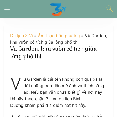
Chuyển
đến
nội
dung
Du lịch 3 Vì
»
Ẩm thực bốn phương
»
Vũ Garden,
khu vườn cổ tích giữa lòng phố thị
Vũ Garden, khu vườn cổ tích giữa
lòng phố thị
V
ũ Garden là cái tên không còn quá xa lạ
đối những con dân mê ảnh và thích sống
ảo. Nếu bạn vẫn chưa biết gì về nơi này
thì hãy theo chân 3vi.vn du lịch Bình
Dương khám phá địa điểm hot hit này.
hác với nét hiện đại mang âm hưởng tối