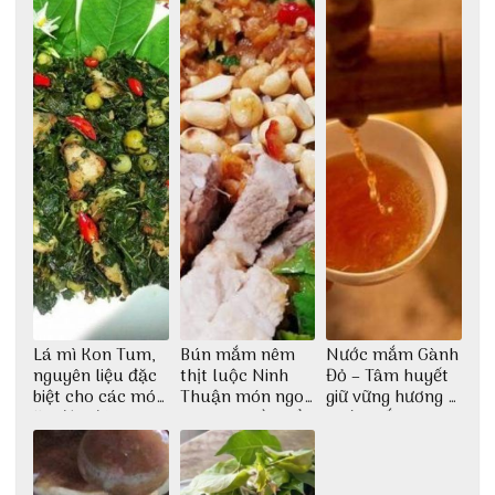
Lá mì Kon Tum,
Bún mắm nêm
Nước mắm Gành
nguyên liệu đặc
thịt luộc Ninh
Đỏ – Tâm huyết
biệt cho các món
Thuận món ngon
giữ vững hương vị
ăn độc đáo
dân dã miền biển
nước mắm sau
bao đời