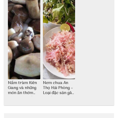
Nấm tràm Kiên
Nem chua An
Giang và những
Thọ Hải Phòng –
món ăn thơm
Loại đặc sản gây
ngon khó cưỡng
nghiện