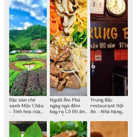
Đặc sản chè
Người Âm Phủ
Trung Bắc
xanh Mộc Châu
ngày ngủ đêm
restaurant Hội
– Tinh hoa của
bay ra Cố Đô ăn
An – Nhà hàng
đất trời Tây Bắc
Cơm Âm Phủ
cao lầu có thiết
Huế
kế vô cùng ấn
tượng giữa lòng
phố Hội