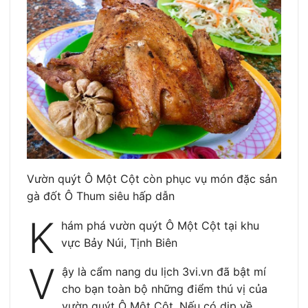
Vườn quýt Ô Một Cột còn phục vụ món đặc sản
gà đốt Ô Thum siêu hấp dẫn
K
hám phá vườn quýt Ô Một Cột tại khu
vực Bảy Núi, Tịnh Biên
V
ậy là cẩm nang du lịch 3vi.vn đã bật mí
cho bạn toàn bộ những điểm thú vị của
vườn quýt Ô Một Cột. Nếu có dịp về