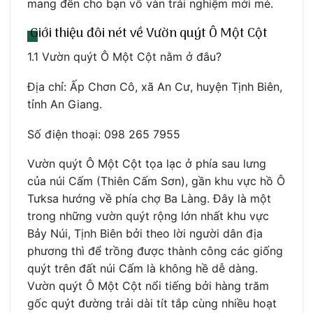
mang đến cho bạn vô vàn trải nghiệm mới mẻ.
Giới thiệu đôi nét về Vườn quýt Ô Một Cột
1.1 Vườn quýt Ô Một Cột nằm ở đâu?
Địa chỉ: Ấp Chơn Cô, xã An Cư, huyện Tịnh Biên,
tỉnh An Giang.
Số điện thoại: 098 265 7955
Vườn quýt Ô Một Cột tọa lạc ở phía sau lưng
của núi Cấm (Thiên Cấm Sơn), gần khu vực hồ Ô
Tưksa hướng về phía chợ Ba Làng. Đây là một
trong những vườn quýt rộng lớn nhất khu vực
Bảy Núi, Tịnh Biên bởi theo lời người dân địa
phương thì để trồng được thành công các giống
quýt trên đất núi Cấm là không hề dễ dàng.
Vườn quýt Ô Một Cột nổi tiếng bởi hàng trăm
gốc quýt đường trải dài tít tắp cùng nhiều hoạt