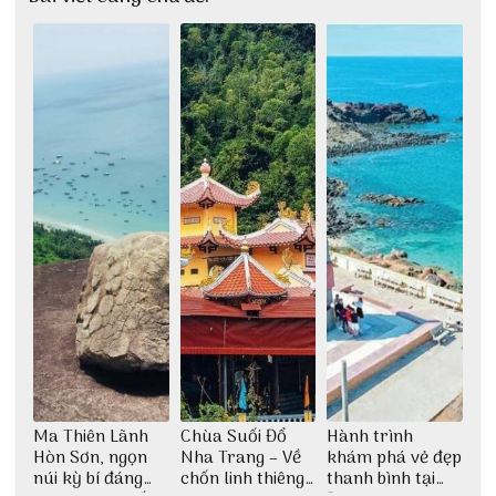
Ma Thiên Lãnh
Chùa Suối Đổ
Hành trình
Hòn Sơn, ngọn
Nha Trang – Về
khám phá vẻ đẹp
núi kỳ bí đáng
chốn linh thiêng
thanh bình tại