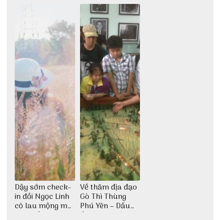
động
đại ngàn
Dậy sớm check-
Về thăm địa đạo
in đồi Ngọc Linh
Gò Thì Thùng
cỏ lau mộng mơ
Phú Yên – Dấu
tại Huế nè bạn
ấn lịch sử còn