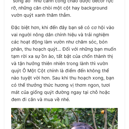
“sống ảo” như cánh cổng chào được decor rực
rỡ, những căn chòi một cột hay background
vườn quýt xanh thăm thẳm.
Đặc biệt hơn, khi đến đây bạn sẽ có cơ hội vào
vai người nông dân chính hiệu và trải nghiệm
các hoạt động làm vườn như chăm sóc, bón
phân, thu hoạch quýt… Đối với những bạn muốn
tạm rời xa sự ồn ào, tất bật của chốn thành thị
và tận hưởng thiên nhiên trong lành thì vườn
quýt Ô Một Cột chính là điểm đến không thể
nào tuyệt vời hơn. Sau khi thu hoạch xong, bạn
có thể thưởng thức hương vị thơm ngon, tươi
mát của giống quýt đường ngay tại chỗ hoặc
đem đi cân và mua về nhé.