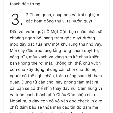
thanh đặc trưng
3.
2 Tham quan, chụp ảnh và trải nghiệm
các hoạt động thú vị tại vườn quýt
Đến với vườn quýt Ô Một Cột, bạn chắc chắn sẽ
choáng ngợp bởi hàng trăm gốc quýt đường
mọc dày đặc tựa như một khu rừng thu nhỏ vậy.
Mỗi cây đều treo lủng lẳng từng chùm quýt to,
nặng trĩu, màu xanh và vàng xen kẽ nhau khiến
bạn không thể rời mắt. Không chỉ thế, chủ vườn
còn cho xây dựng những căn chòi cao để mọi
người có thể nghỉ chân, tránh nắng sau khi tham
quan. Đứng từ căn chòi này phóng tầm mắt ra
xa, bạn sẽ có thể nhìn thấy dãy núi Cấm hùng vĩ
và toàn cảnh thành phố Châu Đốc nhộn nhịp.
Ngoài ra, ở đây còn có vô vàn góc check-in cực
chất đảm bảo sẽ thỏa mãn các tín đồ đam mê