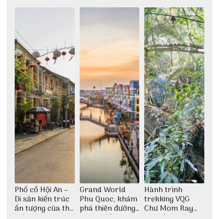
khám phá nhất
giữa không gian
Đảo Phú Quý
thiền định
Phố cổ Hội An –
Grand World
Hành trình
Di sản kiến trúc
Phu Quoc, khám
trekking VQG
ấn tượng của thế
phá thiên đường
Chư Mom Ray
giới
giải trí đầy sôi
tìm về núi rừng