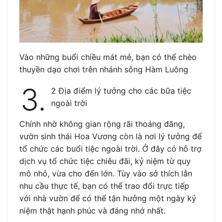
Vào những buổi chiều mát mẻ, bạn có thể chèo
thuyền dạo chơi trên nhánh sông Hàm Luông
3.
2 Địa điểm lý tưởng cho các bữa tiệc
ngoài trời
Chính nhờ không gian rộng rãi thoáng đãng,
vườn sinh thái Hoa Vương còn là nơi lý tưởng để
tổ chức các buổi tiệc ngoài trời. Ở đây có hỗ trợ
dịch vụ tổ chức tiệc chiêu đãi, kỷ niệm từ quy
mô nhỏ, vừa cho đến lớn. Tùy vào sở thích lẫn
nhu cầu thực tế, bạn có thể trao đổi trực tiếp
với nhà vườn để có thể tận hưởng một ngày kỷ
niệm thật hạnh phúc và đáng nhớ nhất.