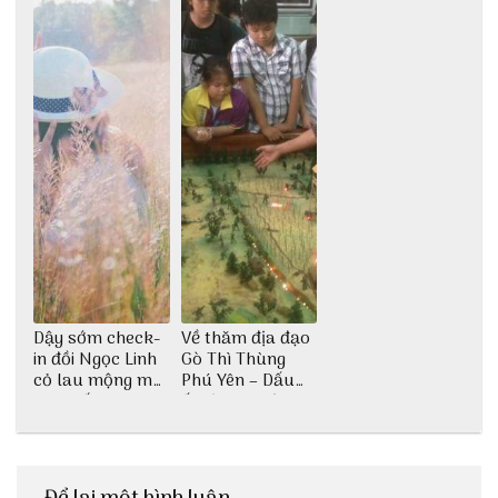
Dậy sớm check-
Về thăm địa đạo
in đồi Ngọc Linh
Gò Thì Thùng
cỏ lau mộng mơ
Phú Yên – Dấu
tại Huế nè bạn
ấn lịch sử còn
ơi!
mãi với thời gian