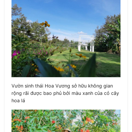
Vườn sinh thái Hoa Vương sở hữu không gian
rộng rãi được bao phủ bởi màu xanh của cỏ cây
hoa lá