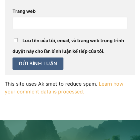
Trang web
Lưu tên của tôi, email, và trang web trong trình
duyệt này cho lần bình luận kế tiếp của tôi.
This site uses Akismet to reduce spam.
Learn how
your comment data is processed.