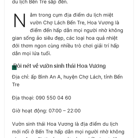
du lịch Bến Tre sắp đến.
N
ằm trong cụm địa điểm du lịch miệt
vườn Chợ Lách Bến Tre, Hoa Vương là
điểm đến hấp dẫn mọi người nhờ không
gian sống ảo siêu đẹp, các loại hoa quả nhiệt
đới thơm ngon cùng nhiều trò chơi giải trí hấp
dẫn mọi lứa tuổi.
Đôi nét về vườn sinh thái Hoa Vương
Địa chỉ: ấp Bình An A, huyện Chợ Lách, tỉnh Bến
Tre
Địa thoại: 090 550 04 60
Giờ hoạt động: 07:00 – 22:00
Vườn sinh thái Hoa Vương là địa điểm du lịch
mới nổi ở Bến Tre hấp dẫn mọi người nhờ không