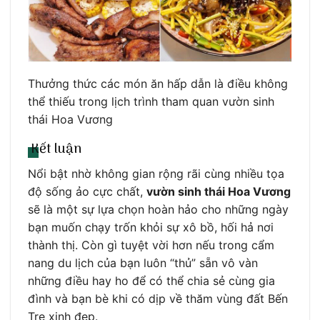
Thưởng thức các món ăn hấp dẫn là điều không
thể thiếu trong lịch trình tham quan vườn sinh
thái Hoa Vương
Kết luận
Nổi bật nhờ không gian rộng rãi cùng nhiều tọa
độ sống ảo cực chất,
vườn sinh thái Hoa Vương
sẽ là một sự lựa chọn hoàn hảo cho những ngày
bạn muốn chạy trốn khỏi sự xô bồ, hối hả nơi
thành thị. Còn gì tuyệt vời hơn nếu trong cẩm
nang du lịch của bạn luôn “thủ” sẵn vô vàn
những điều hay ho để có thể chia sẻ cùng gia
đình và bạn bè khi có dịp về thăm vùng đất Bến
Tre xinh đẹp.