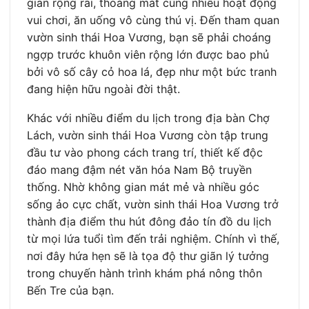
gian rộng rãi, thoáng mát cùng nhiều hoạt động
vui chơi, ăn uống vô cùng thú vị. Đến tham quan
vườn sinh thái Hoa Vương, bạn sẽ phải choáng
ngợp trước khuôn viên rộng lớn được bao phủ
bởi vô số cây cỏ hoa lá, đẹp như một bức tranh
đang hiện hữu ngoài đời thật.
Khác với nhiều điểm du lịch trong địa bàn Chợ
Lách, vườn sinh thái Hoa Vương còn tập trung
đầu tư vào phong cách trang trí, thiết kế độc
đáo mang đậm nét văn hóa Nam Bộ truyền
thống. Nhờ không gian mát mẻ và nhiều góc
sống ảo cực chất, vườn sinh thái Hoa Vương trở
thành địa điểm thu hút đông đảo tín đồ du lịch
từ mọi lứa tuổi tìm đến trải nghiệm. Chính vì thế,
nơi đây hứa hẹn sẽ là tọa độ thư giãn lý tưởng
trong chuyến hành trình khám phá nông thôn
Bến Tre của bạn.