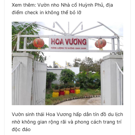
Xem thêm: Vườn nho Nhà cổ Huỳnh Phủ, địa
điểm check in không thể bỏ lỡ
Vườn sinh thái Hoa Vương hấp dẫn tín đồ du lịch
nhờ không gian rộng rãi và phong cách trang trí
độc đáo