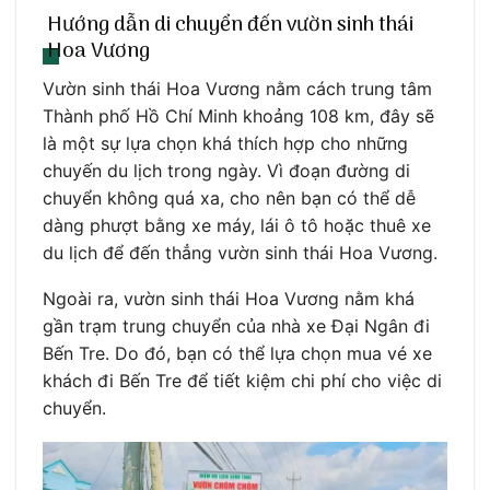
Hướng dẫn di chuyển đến vườn sinh thái
Hoa Vương
Vườn sinh thái Hoa Vương nằm cách trung tâm
Thành phố Hồ Chí Minh khoảng 108 km, đây sẽ
là một sự lựa chọn khá thích hợp cho những
chuyến du lịch trong ngày. Vì đoạn đường di
chuyển không quá xa, cho nên bạn có thể dễ
dàng phượt bằng xe máy, lái ô tô hoặc thuê xe
du lịch để đến thẳng vườn sinh thái Hoa Vương.
Ngoài ra, vườn sinh thái Hoa Vương nằm khá
gần trạm trung chuyển của nhà xe Đại Ngân đi
Bến Tre. Do đó, bạn có thể lựa chọn mua vé xe
khách đi Bến Tre để tiết kiệm chi phí cho việc di
chuyển.