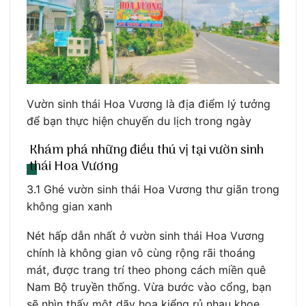
Vườn sinh thái Hoa Vương là địa điểm lý tưởng
để bạn thực hiện chuyến du lịch trong ngày
Khám phá những điều thú vị tại vườn sinh
thái Hoa Vương
3.1 Ghé vườn sinh thái Hoa Vương thư giãn trong
không gian xanh
Nét hấp dẫn nhất ở vườn sinh thái Hoa Vương
chính là không gian vô cùng rộng rãi thoáng
mát, được trang trí theo phong cách miền quê
Nam Bộ truyền thống. Vừa bước vào cổng, bạn
sẽ nhìn thấy một dãy hoa kiểng rủ nhau khoe