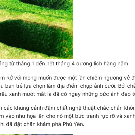
áng từ tháng 1 đến hết tháng 4 dương lịch hàng năm
óm Rớ với mong muốn được một lần chiêm ngưỡng vẻ đ
iều bạn trẻ lựa chọn làm địa điểm chụp ảnh cưới. Bởi ch
 rêu xanh mướt mắt là đã có ngay những bức ảnh đẹp t
iếm các khung cảnh đậm chất nghệ thuật chắc chắn khô
 vào như họa lên cho nó một bức tranh rực rỡ và xanh 
 khi đã đặt chân khám phá Phú Yên.