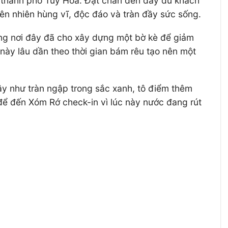
 thành phố Tuy Hòa. Đặt chân đến đây du khách
ên nhiên hùng vĩ, độc đáo và tràn đầy sức sống.
ơng nơi đây đã cho xây dựng một bờ kè để giảm
này lâu dần theo thời gian bám rêu tạo nên một
 đây như tràn ngập trong sắc xanh, tô điểm thêm
t để đến Xóm Rớ check-in vì lúc này nước đang rút