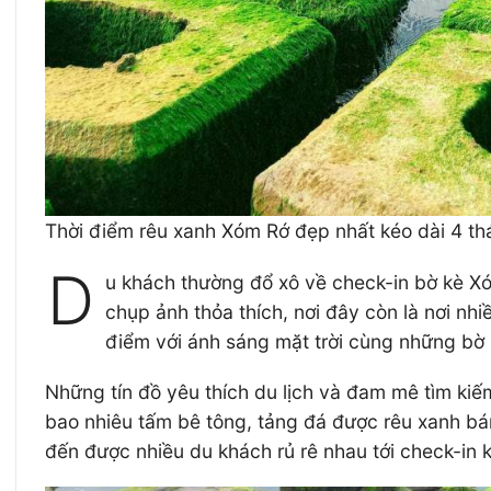
Thời điểm rêu xanh Xóm Rớ đẹp nhất kéo dài 4 th
D
u khách thường đổ xô về check-in bờ kè X
chụp ảnh thỏa thích, nơi đây còn là nơi nh
điểm với ánh sáng mặt trời cùng những bờ
Những tín đồ yêu thích du lịch và đam mê tìm k
bao nhiêu tấm bê tông, tảng đá được rêu xanh bám
đến được nhiều du khách rủ rê nhau tới check-in