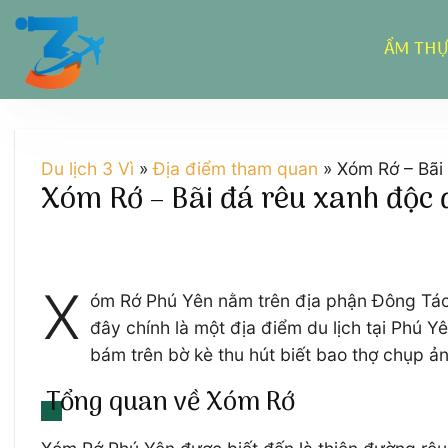
Chuyển
đến
ẨM TH
nội
dung
Du lịch 3 Vì
»
Địa điểm tham quan
»
Xóm Rớ – Bãi 
Xóm Rớ – Bãi đá rêu xanh độc 
X
óm Rớ Phú Yên nằm trên địa phận Đông Tác
đây chính là một địa điểm du lịch tại Phú 
bám trên bờ kè thu hút biết bao thợ chụp ả
Tổng quan về Xóm Rớ