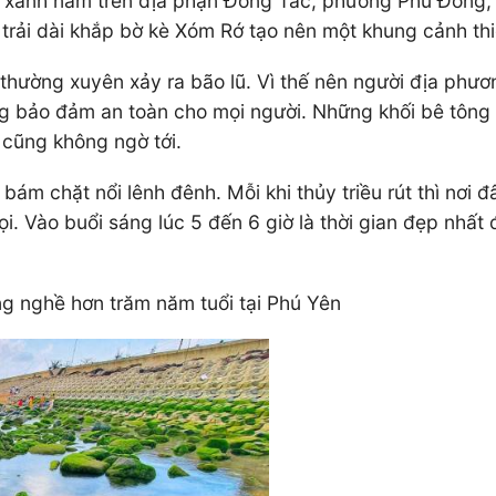
u xanh nằm trên địa phận Đông Tác, phường Phú Đông,
trải dài khắp bờ kè Xóm Rớ tạo nên một khung cảnh thi
 thường xuyên xảy ra bão lũ. Vì thế nên người địa phư
ông bảo đảm an toàn cho mọi người. Những khối bê tông 
cũng không ngờ tới.
bám chặt nổi lênh đênh. Mỗi khi thủy triều rút thì nơi
rọi. Vào buổi sáng lúc 5 đến 6 giờ là thời gian đẹp nhấ
g nghề hơn trăm năm tuổi tại Phú Yên