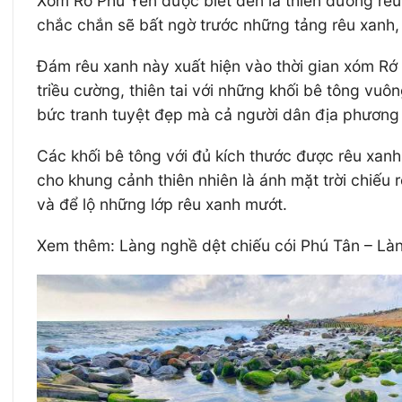
Xóm Rớ Phú Yên được biết đến là thiên đường rê
chắc chắn sẽ bất ngờ trước những tảng rêu xanh, 
Đám rêu xanh này xuất hiện vào thời gian xóm Rớ
triều cường, thiên tai với những khối bê tông vu
bức tranh tuyệt đẹp mà cả người dân địa phương 
Các khối bê tông với đủ kích thước được rêu xanh 
cho khung cảnh thiên nhiên là ánh mặt trời chiếu 
và để lộ những lớp rêu xanh mướt.
Xem thêm: Làng nghề dệt chiếu cói Phú Tân – Làn