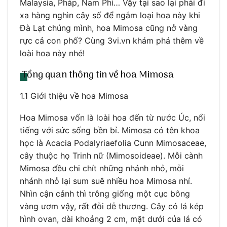
Malaysia, Pháp, Nam Phi… Vậy tại sao lại phải đi
xa hàng nghìn cây số để ngắm loại hoa này khi
Đà Lạt chúng mình, hoa Mimosa cũng nở vàng
rực cả con phố? Cùng 3vi.vn khám phá thêm về
loài hoa này nhé!
Tổng quan thông tin về hoa Mimosa
1.1 Giới thiệu về hoa Mimosa
Hoa Mimosa vốn là loài hoa đến từ nước Úc, nổi
tiếng với sức sống bền bỉ. Mimosa có tên khoa
học là Acacia Podalyriaefolia Cunn Mimosaceae,
cây thuộc họ Trinh nữ (Mimosoideae). Mỗi cành
Mimosa đều chi chít những nhánh nhỏ, mỗi
nhánh nhỏ lại sum suê nhiều hoa Mimosa nhí.
Nhìn cận cảnh thì trông giống một cục bông
vàng ươm vậy, rất đỗi dễ thương. Cây có lá kép
hình ovan, dài khoảng 2 cm, mặt dưới của lá có