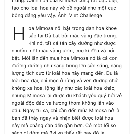
trưng. Cánh hoa của Mimosa cũng rất đặc biệt,
tạo cho loài hoa này vẻ bề ngoài như một cục
bông đáng yêu vậy. Ảnh: Viet Challenge
H
oa Mimosa nổi bật trong dàn hoa khoe
sắc tại Đà Lạt bởi màu vàng đặc trưng.
Khi nở, tất cả tán cây dường như được
nhuốm một màu vàng ươm, cực kì đều và nổi
bật. Mỗi lần đến mùa hoa Mimosa nở là cả con
đường dường như sáng bừng lên sức sống, năng
lượng tích cực từ loài hoa này mang đến. Dù là
loài hoa dại, chỉ mọc ở rừng và ven đường chứ
không xa hoa, lộng lẫy như các loài hoa khác,
nhưng Mimosa lại được du khách yêu quý bởi vẻ
ngoài độc đáo và hương thơm không lẫn vào
đâu. Ngay từ xa, chỉ cần đến mùa Mimosa nở là
bạn đã thấy ngay và nhận biết được loài hoa
này mà chẳng cần đến gần hơn. Có một lối so
sánh dí dỏm mà 3vi.vn thấy rất hay đó là