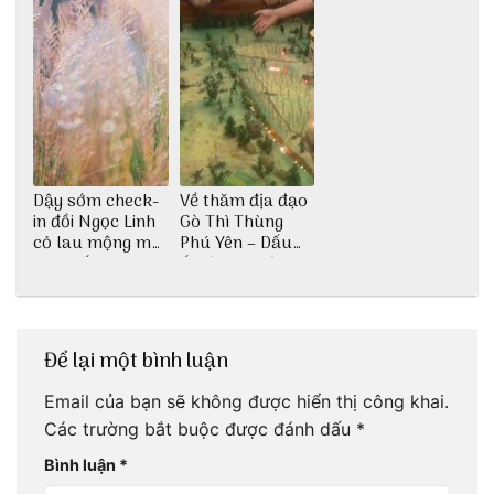
Dậy sớm check-
Về thăm địa đạo
in đồi Ngọc Linh
Gò Thì Thùng
cỏ lau mộng mơ
Phú Yên – Dấu
tại Huế nè bạn
ấn lịch sử còn
ơi!
mãi với thời gian
Để lại một bình luận
Email của bạn sẽ không được hiển thị công khai.
Các trường bắt buộc được đánh dấu
*
Bình luận
*