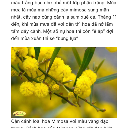
màu trắng bạc như phủ một lớp phấn trắng. Mùa
mưa là mùa mà những cây mimosa sung mãn
nhất, cây nào cũng cành lá sum xuê cả. Tháng 11
đến, khi mùa mưa đã vơi dần thì hoa đã nở lấm
tấm đầy cành. Một số nụ hoa thì còn “ê ấp” đợi
đến mùa xuân thì sẽ “bung lụa”.
Cận cảnh loài hoa Mimosa với màu vàng đặc