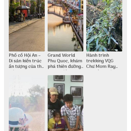
Phố cổ Hội An –
Grand World
Hành trình
Di sản kiến trúc
Phu Quoc, khám
trekking VQG
ấn tượng của thế
phá thiên đường
Chư Mom Ray
giới
giải trí đầy sôi
tìm về núi rừng
động
đại ngàn