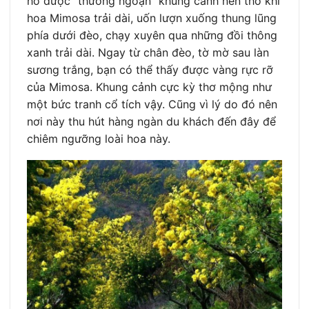
hồ được “thưởng ngoạn” khung cảnh nên thơ khi
hoa Mimosa trải dài, uốn lượn xuống thung lũng
phía dưới đèo, chạy xuyên qua những đồi thông
xanh trải dài. Ngay từ chân đèo, tờ mờ sau làn
sương trắng, bạn có thể thấy được vàng rực rỡ
của Mimosa. Khung cảnh cực kỳ thơ mộng như
một bức tranh cổ tích vậy. Cũng vì lý do đó nên
nơi này thu hút hàng ngàn du khách đến đây để
chiêm ngưỡng loài hoa này.