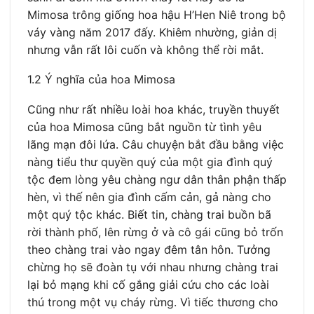
Mimosa trông giống hoa hậu H’Hen Niê trong bộ
váy vàng năm 2017 đấy. Khiêm nhường, giản dị
nhưng vẫn rất lôi cuốn và không thể rời mắt.
1.2 Ý nghĩa của hoa Mimosa
Cũng như rất nhiều loài hoa khác, truyền thuyết
của hoa Mimosa cũng bắt nguồn từ tình yêu
lãng mạn đôi lứa. Câu chuyện bắt đầu bằng việc
nàng tiểu thư quyền quý của một gia đình quý
tộc đem lòng yêu chàng ngư dân thân phận thấp
hèn, vì thế nên gia đình cấm cản, gả nàng cho
một quý tộc khác. Biết tin, chàng trai buồn bã
rời thành phố, lên rừng ở và cô gái cũng bỏ trốn
theo chàng trai vào ngay đêm tân hôn. Tưởng
chừng họ sẽ đoàn tụ với nhau nhưng chàng trai
lại bỏ mạng khi cố gắng giải cứu cho các loài
thú trong một vụ cháy rừng. Vì tiếc thương cho