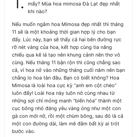
1.
mấy? Mùa hoa mimosa Đà Lạt đẹp nhất
khi nào?
Nếu muốn ngắm hoa Mimosa đẹp nhất thì tháng
11 sẽ là một khoảng thời gian hợp lý cho bạn
đấy. Lúc này, bạn sẽ thấy cả hai bên đường rực
rỡ nét vàng của hoa, kết hợp cùng tia nắng
chiếu qua kẽ lá tạo nên khung cảnh nên thơ vô
cùng. Nếu tháng 11 bận rộn thì cũng chẳng sao
cả, vì hoa nở vào những tháng cuối năm nên bạn
chẳng lo hoa tàn đâu. Bạn có biết không? Hoa
Mimosa là loài hoa cực kỳ “anh em cột chèo”
luôn đấy! Loài hoa này luôn nở cùng nhau từ
những sợi chỉ mỏng manh “biến hóa” thành một
cục bông nhỏ đáng yêu vàng óng như một con
gà con mới nở, rồi một chùm bông, sau đó là cả
một con đường dài, làm mê đắm bất kỳ ai trót
bước vào.