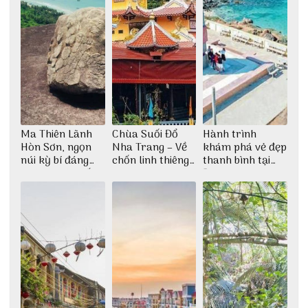
Ma Thiên Lãnh
Chùa Suối Đổ
Hành trình
Hòn Sơn, ngọn
Nha Trang – Về
khám phá vẻ đẹp
núi kỳ bí đáng
chốn linh thiêng
thanh bình tại
khám phá nhất
giữa không gian
Đảo Phú Quý
thiền định