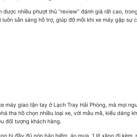
n được nhiều phượt thủ “review” đánh giá rất cao, tron
ì luôn sẵn sàng hỗ trợ, giúp đỡ mỗi khi xe máy gặp sự 
xe máy giao tận tay ở Lạch Tray Hải Phòng, mà mọi ngư
á tha hồ chọn nhiều loại xe, với mẫu mã, kiểu dáng kh
iều đối tượng khách hàng.
ng bị đầy đủ nón bảo hiểm, áo mưa, 1 lít xăng đi kèm,