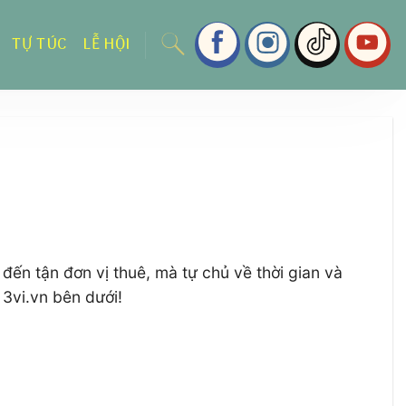
TỰ TÚC
LỄ HỘI
đến tận đơn vị thuê, mà tự chủ về thời gian và
 3vi.vn bên dưới!