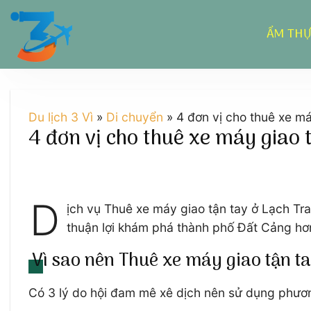
Chuyển
đến
ẨM TH
nội
dung
Du lịch 3 Vì
»
Di chuyển
»
4 đơn vị cho thuê xe m
4 đơn vị cho thuê xe máy giao 
D
ịch vụ Thuê xe máy giao tận tay ở Lạch Tra
thuận lợi khám phá thành phố Đất Cảng hơn
Vì sao nên Thuê xe máy giao tận t
Có 3 lý do hội đam mê xê dịch nên sử dụng phương