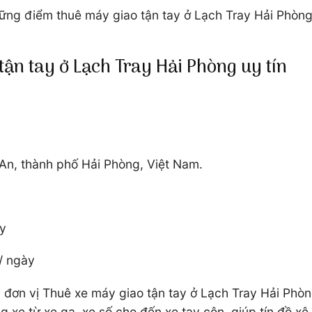
hững điểm thuê máy giao tận tay ở Lạch Tray Hải Phòn
ận tay ở Lạch Tray Hải Phòng uy tín
 An, thành phố Hải Phòng, Việt Nam.
ày
/ ngày
 đơn vị Thuê xe máy giao tận tay ở Lạch Tray Hải Phòn
xe từ xe ga, xe số cho đến xe tay côn, giúp tín đồ xê