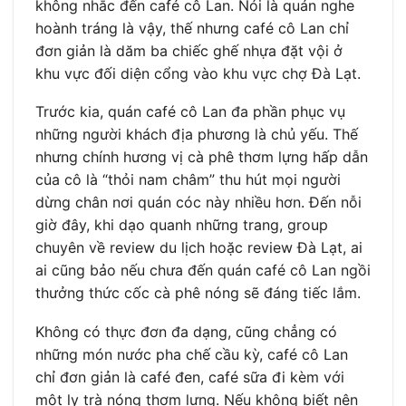
không nhắc đến café cô Lan. Nói là quán nghe
hoành tráng là vậy, thế nhưng café cô Lan chỉ
đơn giản là dăm ba chiếc ghế nhựa đặt vội ở
khu vực đối diện cổng vào khu vực chợ Đà Lạt.
Trước kia, quán café cô Lan đa phần phục vụ
những người khách địa phương là chủ yếu. Thế
nhưng chính hương vị cà phê thơm lựng hấp dẫn
của cô là “thỏi nam châm” thu hút mọi người
dừng chân nơi quán cóc này nhiều hơn. Đến nỗi
giờ đây, khi dạo quanh những trang, group
chuyên về review du lịch hoặc review Đà Lạt, ai
ai cũng bảo nếu chưa đến quán café cô Lan ngồi
thưởng thức cốc cà phê nóng sẽ đáng tiếc lắm.
Không có thực đơn đa dạng, cũng chẳng có
những món nước pha chế cầu kỳ, café cô Lan
chỉ đơn giản là café đen, café sữa đi kèm với
một ly trà nóng thơm lựng. Nếu không biết nên