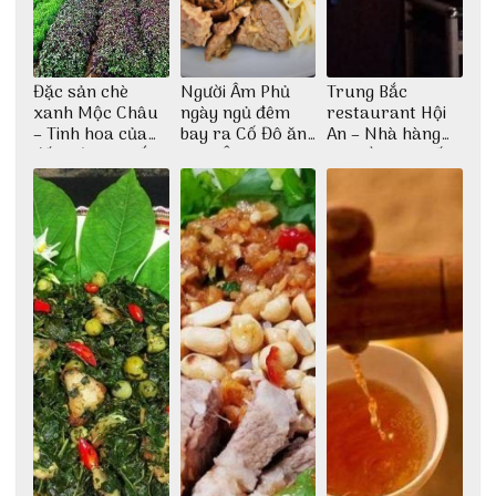
Đặc sản chè
Người Âm Phủ
Trung Bắc
xanh Mộc Châu
ngày ngủ đêm
restaurant Hội
– Tinh hoa của
bay ra Cố Đô ăn
An – Nhà hàng
đất trời Tây Bắc
Cơm Âm Phủ
cao lầu có thiết
Huế
kế vô cùng ấn
tượng giữa lòng
phố Hội