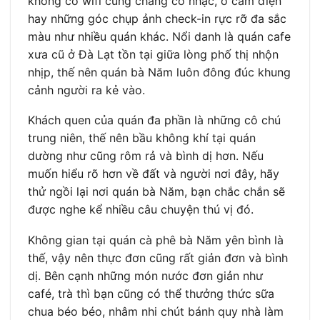
không có wifi cũng chẳng có nhạc, ổ cắm điện
hay những góc chụp ảnh check-in rực rỡ đa sắc
màu như nhiều quán khác. Nổi danh là quán cafe
xưa cũ ở Đà Lạt tồn tại giữa lòng phố thị nhộn
nhịp, thế nên quán bà Năm luôn đông đúc khung
cảnh người ra kẻ vào.
Khách quen của quán đa phần là những cô chú
trung niên, thế nên bầu không khí tại quán
dường như cũng rôm rả và bình dị hơn. Nếu
muốn hiểu rõ hơn về đất và người nơi đây, hãy
thử ngồi lại nơi quán bà Năm, bạn chắc chắn sẽ
được nghe kể nhiều câu chuyện thú vị đó.
Không gian tại quán cà phê bà Năm yên bình là
thế, vậy nên thực đơn cũng rất giản đơn và bình
dị. Bên cạnh những món nước đơn giản như
café, trà thì bạn cũng có thể thưởng thức sữa
chua béo béo, nhâm nhi chút bánh quy nhà làm