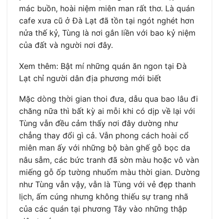
mác buồn, hoài niệm miên man rất thơ. Là quán
cafe xưa cũ ở Đà Lạt đã tồn tại ngót nghét hơn
nửa thế kỷ, Tùng là nơi gắn liền với bao kỷ niệm
của đất và người nơi đây.
Xem thêm: Bật mí những quán ăn ngon tại Đà
Lạt chỉ người dân địa phương mới biết
Mặc dòng thời gian thoi đưa, dẫu qua bao lâu đi
chăng nữa thì bất kỳ ai mỗi khi có dịp về lại với
Tùng vẫn đều cảm thấy nơi đây dường như
chẳng thay đổi gì cả. Vẫn phong cách hoài cổ
miên man ấy với những bộ bàn ghế gỗ bọc da
nâu sẫm, các bức tranh đã sờn màu hoặc vô vàn
miếng gỗ ốp tường nhuốm màu thời gian. Dường
như Tùng vẫn vậy, vẫn là Tùng với vẻ đẹp thanh
lịch, ấm cúng nhưng không thiếu sự trang nhã
của các quán tại phương Tây vào những thập