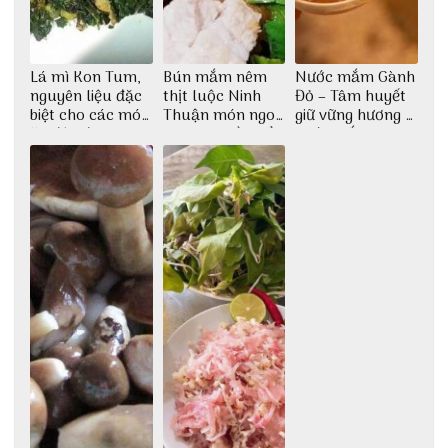
Lá mì Kon Tum,
Bún mắm nêm
Nước mắm Gành
nguyên liệu đặc
thịt luộc Ninh
Đỏ – Tâm huyết
biệt cho các món
Thuận món ngon
giữ vững hương vị
ăn độc đáo
dân dã miền biển
nước mắm sau
bao đời