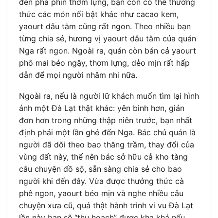
đen pha phin thơm lựng, bạn còn có thể thưởng
thức các món nổi bật khác như cacao kem,
yaourt dâu tằm cũng rất ngon. Theo nhiều bạn
từng chia sẻ, hương vị yaourt dâu tằm của quán
Nga rất ngon. Ngoài ra, quán còn bán cả yaourt
phô mai béo ngậy, thơm lựng, dẻo mịn rất hấp
dẫn để mọi người nhâm nhi nữa.
Ngoài ra, nếu là người lữ khách muốn tìm lại hình
ảnh một Đà Lạt thật khác: yên bình hơn, giản
đơn hơn trong những thập niên trước, bạn nhất
định phải một lần ghé đến Nga. Bác chủ quán là
người đã dõi theo bao thăng trầm, thay đổi của
vùng đất này, thế nên bác sở hữu cả kho tàng
câu chuyện đồ sộ, sẵn sàng chia sẻ cho bao
người khi đến đây. Vừa được thưởng thức cà
phê ngon, yaourt béo mịn và nghe nhiều câu
chuyện xưa cũ, quả thật hành trình vi vu Đà Lạt
lần này bạn sẽ “thu hoạch” được kha khá nếu