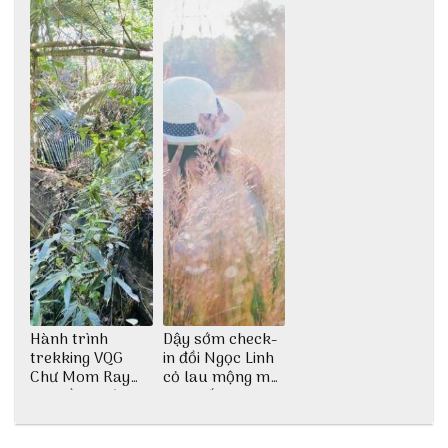
Hành trình
Dậy sớm check-
trekking VQG
in đồi Ngọc Linh
Chư Mom Ray
cỏ lau mộng mơ
tìm về núi rừng
tại Huế nè bạn
đại ngàn
ơi!