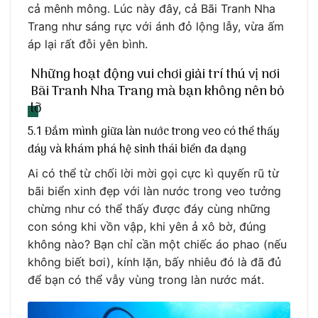
cả mênh mông. Lúc này đây, cả Bãi Tranh Nha
Trang như sáng rực với ánh đỏ lộng lẫy, vừa ấm
áp lại rất đỗi yên bình.
Những hoạt động vui chơi giải trí thú vị nơi
Bãi Tranh Nha Trang mà bạn không nên bỏ
lỡ
5.1 Đắm mình giữa làn nước trong veo có thể thấy
đáy và khám phá hệ sinh thái biển đa dạng
Ai có thể từ chối lời mời gọi cực kì quyến rũ từ
bãi biển xinh đẹp với làn nước trong veo tưởng
chừng như có thể thấy được đáy cùng những
con sóng khi vồn vập, khi yên ả xô bờ, đúng
không nào? Bạn chỉ cần một chiếc áo phao (nếu
không biết bơi), kính lặn, bấy nhiêu đó là đã đủ
để bạn có thể vẫy vùng trong làn nước mát.