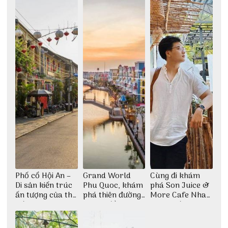
Phố cổ Hội An –
Grand World
Cùng đi khám
Di sản kiến trúc
Phu Quoc, khám
phá Son Juice &
ấn tượng của thế
phá thiên đường
More Cafe Nha
giới
giải trí đầy sôi
Trang với anh
động
chàng Lộc Vũ