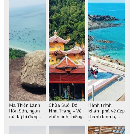
Ma Thiên Lãnh
Chùa Suối Đổ
Hành trình
Hòn Sơn, ngọn
Nha Trang – Về
khám phá vẻ đẹp
núi kỳ bí đáng
chốn linh thiêng
thanh bình tại
khám phá nhất
giữa không gian
Đảo Phú Quý
thiền định