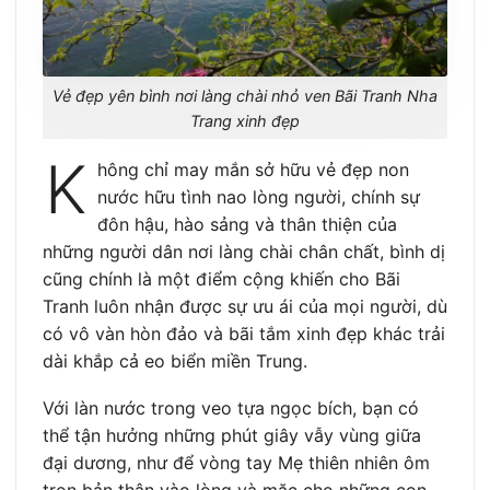
Vẻ đẹp yên bình nơi làng chài nhỏ ven Bãi Tranh Nha
Trang xinh đẹp
K
hông chỉ may mắn sở hữu vẻ đẹp non
nước hữu tình nao lòng người, chính sự
đôn hậu, hào sảng và thân thiện của
những người dân nơi làng chài chân chất, bình dị
cũng chính là một điểm cộng khiến cho Bãi
Tranh luôn nhận được sự ưu ái của mọi người, dù
có vô vàn hòn đảo và bãi tắm xinh đẹp khác trải
dài khắp cả eo biển miền Trung.
Với làn nước trong veo tựa ngọc bích, bạn có
thể tận hưởng những phút giây vẫy vùng giữa
đại dương, như để vòng tay Mẹ thiên nhiên ôm
trọn bản thân vào lòng và mặc cho những con