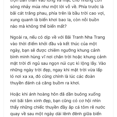
sóng nhảy múa như một lời vỗ về. Phía trước là
bãi cát trắng phau, phía trên là bầu trời cao vợi,
xung quanh là biển khơi bao la, còn nỗi buồn
nào mà không thể biến mất?
Ngoài ra, nếu có dịp về với Bãi Tranh Nha Trang
vào thời điểm khởi đầu và kết thúc của một
ngày, bạn sẽ được chiêm ngưỡng khung cảnh
bình minh hùng vĩ nơi chân trời hoặc khung cảnh
mặt trời đi ngủ sau ngọn núi cực kì lộng lẫy. Vào
những ngày trời đẹp, ngay khi mặt trời vừa lấp
ló nơi xa xa, đó cũng chính là lúc các đoàn
thuyền đánh cá căng buồm ra khơi.
Hoặc khi ánh hoàng hôn đã dần buông xuống
nơi bãi tắm xinh đẹp, bạn cũng có cơ hội nhìn
thấy những chiếc thuyền đầy ắp cá tôm rẽ nước
quay về sau một ngày dài lênh đênh giữa biển