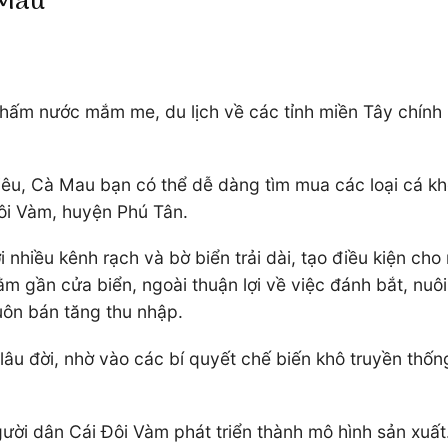
 Mau
chấm nước mắm me, du lịch về các tỉnh miền Tây chính
Liêu, Cà Mau bạn có thể dễ dàng tìm mua các loại cá kh
Đôi Vàm, huyện Phú Tân.
hiều kênh rạch và bờ biển trải dài, tạo điều kiện cho 
nằm gần cửa biển, ngoài thuận lợi về việc đánh bắt, nuôi
buôn bán tăng thu nhập.
ừ lâu đời, nhờ vào các bí quyết chế biến khô truyền th
.
ười dân Cái Đôi Vàm phát triển thành mô hình sản xuất