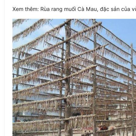
Xem thêm: Rùa rang muối Cà Mau, đặc sản của v