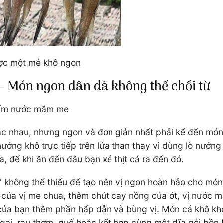
ược một mẻ khô ngon
 Món ngon dân dã không thể chối từ
chấm nước mắm me
hác nhau, nhưng ngon và đơn giản nhất phải kể đến m
ng khô trực tiếp trên lửa than thay vì dùng lò nướng 
ra, để khi ăn đến đâu bạn xé thịt cá ra đến đó.
” không thể thiếu để tạo nên vị ngon hoàn hảo cho m
của vị me chua, thêm chút cay nồng của ớt, vị nước m
i của bạn thêm phần hấp dẫn và bùng vị. Món cá khô
gò gai, rau thơm, quế hoặc kết hợp cùng một dĩa gỏi b