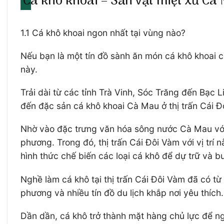
Cá khô khoai – Sản vật miệt xứ Cà
1.1 Cá khô khoai ngon nhất tại vùng nào?
Nếu bạn là một tín đồ sành ăn món cá khô khoai 
này.
Trải dài từ các tỉnh Trà Vinh, Sóc Trăng đến Bạc 
đến đặc sản cá khô khoai Cà Mau ở thị trấn Cái 
Nhờ vào đặc trưng văn hóa sông nước Cà Mau với n
phương. Trong đó, thị trấn Cái Đôi Vàm với vị trí 
hình thức chế biến các loại cá khô để dự trữ và 
Nghề làm cá khô tại thị trấn Cái Đôi Vàm đã có t
phương và nhiều tín đồ du lịch khắp nơi yêu thích
Dần dần, cá khô trở thành mặt hàng chủ lực để ng