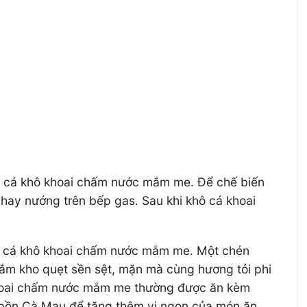
ón cá khô khoai chấm nước mắm me. Để chế biến
hay nướng trên bếp gas. Sau khi khô cá khoai
ón cá khô khoai chấm nước mắm me. Một chén
ắm kho quẹt sền sệt, mặn mà cùng hương tỏi phi
 khoai chấm nước mắm me thường được ăn kèm
ồn bồn Cà Mau để tăng thêm vị ngon của món ăn.