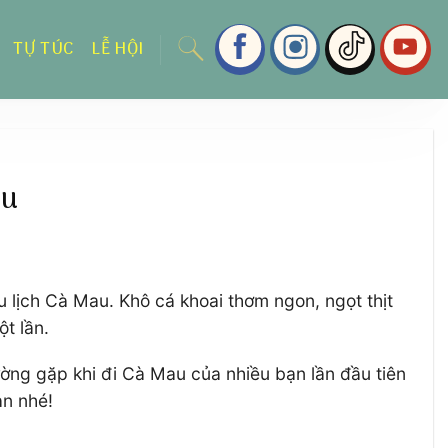
TỰ TÚC
LỄ HỘI
au
 lịch Cà Mau. Khô cá khoai thơm ngon, ngọt thịt
t lần.
ường gặp khi đi Cà Mau của nhiều bạn lần đầu tiên
ạn nhé!