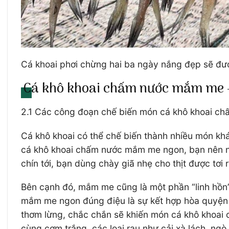
Cá khoai phơi chừng hai ba ngày nắng đẹp sẽ đ
Cá khô khoai chấm nước mắm me –
2.1 Các công đoạn chế biến món cá khô khoai 
Cá khô khoai có thể chế biến thành nhiều món k
cá khô khoai chấm nước mắm me ngon, bạn nên nướ
chín tới, bạn dùng chày giã nhẹ cho thịt được tơi 
Bên cạnh đó, mắm me cũng là một phần “linh hồn
mắm me ngon đúng điệu là sự kết hợp hòa quyện 
thơm lừng, chắc chắn sẽ khiến món cá khô khoa
cùng cơm trắng, các loại rau như cải xà lách, n