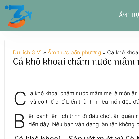
Chuyển
đến
ẨM TH
nội
dung
Du lịch 3 Vì
»
Ẩm thực bốn phương
»
Cá khô khoa
Cá khô khoai chấm nước mắm 
C
á khô khoai chấm nước mắm me là món ăn dâ
và có thể chế biến thành nhiều món độc đá
B
ên cạnh lên lịch trình đi đâu chơi, ăn quá
đến đây. Nếu bạn vẫn đang lăn tăn không bi