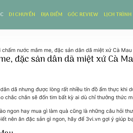
ỰC
DI CHUYỂN
ĐỊA ĐIỂM
GÓC REVIEW
LỊCH TRÌNH
i chấm nước mắm me, đặc sản dân dã miệt xứ Cà Mau
me, đặc sản dân dã miệt xứ Cà M
n dã nhưng được lòng rất nhiều tín đồ ẩm thực khi du
o chắc chắn sẽ đốn tim bất kỳ ai dù chỉ thưởng thức mộ
n nào ngon hay mua gì làm quà cũng là những câu hỏi th
ết nên ăn đặc sản gì ngon, hãy để 3vi.vn gợi ý giúp b