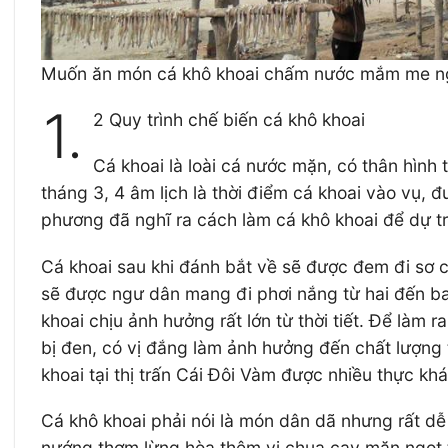
Muốn ăn món cá khô khoai chấm nước mắm me ngon
1.
2 Quy trình chế biến cá khô khoai
Cá khoai là loài cá nước mặn, có thân hình
tháng 3, 4 âm lịch là thời điểm cá khoai vào vụ, 
phương đã nghĩ ra cách làm cá khô khoai để dự t
Cá khoai sau khi đánh bắt về sẽ được đem đi sơ ch
sẽ được ngư dân mang đi phơi nắng từ hai đến ba 
khoai chịu ảnh hưởng rất lớn từ thời tiết. Để làm
bị đen, có vị đắng làm ảnh hưởng đến chất lượng
khoai tại thị trấn Cái Đôi Vàm được nhiều thực kh
Cá khô khoai phải nói là món dân dã nhưng rất d
nướng thơm lừng hòa thêm vị chua cay mặn ngọt