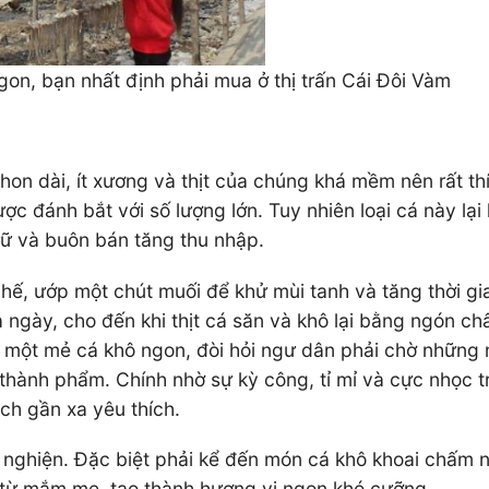
, bạn nhất định phải mua ở thị trấn Cái Đôi Vàm
 thon dài, ít xương và thịt của chúng khá mềm nên rất 
được đánh bắt với số lượng lớn. Tuy nhiên loại cá này l
rữ và buôn bán tăng thu nhập.
ế, ướp một chút muối để khử mùi tanh và tăng thời gian
ngày, cho đến khi thịt cá săn và khô lại bằng ngón châ
 ra một mẻ cá khô ngon, đòi hỏi ngư dân phải chờ những
 thành phẩm. Chính nhờ sự kỳ công, tỉ mỉ và cực nhọc 
ách gần xa yêu thích.
ễ nghiện. Đặc biệt phải kể đến món cá khô khoai chấm
 từ mắm me, tạo thành hương vị ngon khó cưỡng.