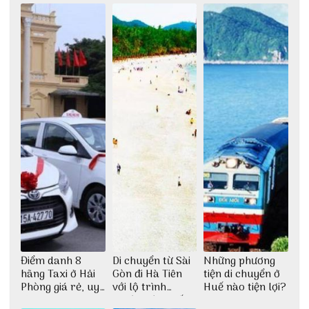
Điểm danh 8
Di chuyển từ Sài
Những phương
hãng Taxi ở Hải
Gòn đi Hà Tiên
tiện di chuyển ở
Phòng giá rẻ, uy
với lộ trình
Huế nào tiện lợi?
tín
thuận tiện nhất