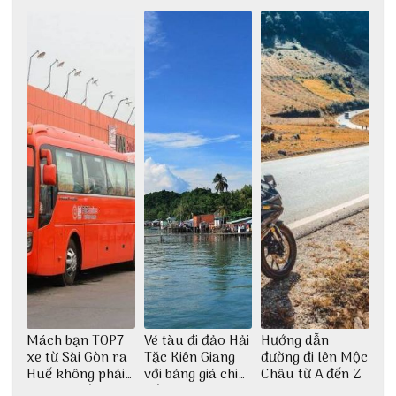
Mách bạn TOP7
Vé tàu đi đảo Hải
Hướng dẫn
xe từ Sài Gòn ra
Tặc Kiên Giang
đường đi lên Mộc
Huế không phải
với bảng giá chi
Châu từ A đến Z
ai cũng biết
tiết