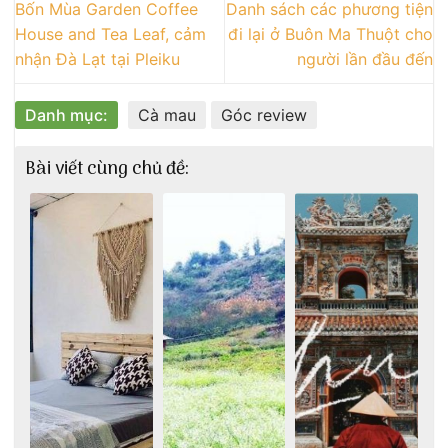
Bốn Mùa Garden Coffee
Danh sách các phương tiện
House and Tea Leaf, cảm
đi lại ở Buôn Ma Thuột cho
nhận Đà Lạt tại Pleiku
người lần đầu đến
Danh mục:
Cà mau
Góc review
Bài viết cùng chủ đề: