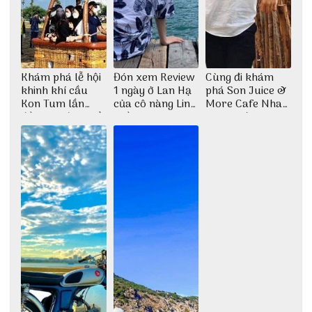
Khám phá lễ hội
Đón xem Review
Cùng đi khám
khinh khí cầu
1 ngày ở Lan Hạ
phá Son Juice &
Kon Tum lần
của cô nàng Linh
More Cafe Nha
đầu tiên được tổ
Trần
Trang với anh
chức
chàng Lộc Vũ