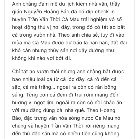
Anh chàng đam mê du lịch kiêm nhà văn, thầy
giáo Nguyễn Hoàng Bảo đã có dịp check in
huyện Trần Văn Thời Cà Mau trải nghiệm vô số
hoạt động thú vị nơi đây, trong đó có tát ao bắt
cá trong vườn nhà. Theo anh chia sẻ, tuy đi vào
mùa mà Cà Mau được dự báo là hạn hán, đất đai
khô cằn nhưng thủy sản nơi đây dường như
không khi nào vơi bớt đi.
Chỉ tát ao vườn thôi nhưng anh chàng bắt được
bao nhiêu loài cá từ cá lóc dầy, cá rô đến cá
sặc, cá mè trắng… ngoài ra còn có rắn bông
súng. Từng con cá đem đi trui rơm mang đến
hương vị ngọt lịm, ngoài ra còn có nồi cháo ăn
với rau đắng đúng bài nhà quê. Theo Hoàng
Bảo, đặc trưng văn hóa sông nước Cà Mau nói
chung và huyện Trần Văn Thời nói riêng mang
đến thứ đặc sản mà có nhiều tiền cũng không