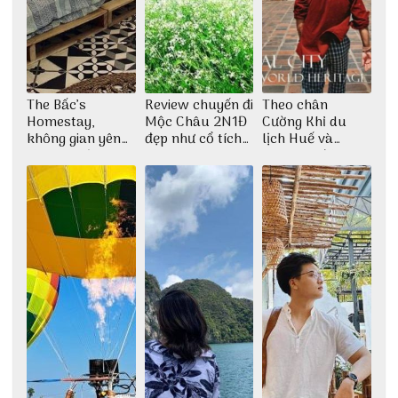
The Bấc’s
Review chuyến đi
Theo chân
Homestay,
Mộc Châu 2N1Đ
Cường Khỉ du
không gian yên
đẹp như cổ tích
lịch Huế và
bình tại Hòn Sơn
cùng nhóm bạn
check-in đúng
Thu Hà
những góc chụp
đẹp