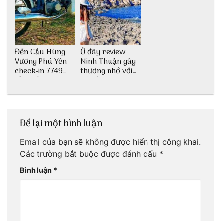
Đến Cầu Hùng
Ở đây review
Vương Phú Yên
Ninh Thuận gây
check-in 7749
thương nhớ với
tấm sống ảo
nét đẹp thiên
nhiên tuyệt sắc
Để lại một bình luận
Email của bạn sẽ không được hiển thị công khai.
Các trường bắt buộc được đánh dấu
*
Bình luận
*