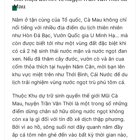
Mau
Nằm ở tận cùng của Tổ quốc, Cà Mau không chỉ
nổi tiếng với nhiều địa điểm du lịch thiên nhiên
như Hòn Đá Bạc, Vườn Quốc gia U Minh Hạ… mà
còn được biết tới như một vùng đất đặc biệt khi
có cả 2 hệ sinh thái nước mặn và nước ngọt đan
xen. Nếu đã thăm cây đước, vườn cò và ăn cua
cốm thỏa thích tại huyện Năm Căn, mời bạn lên
khu vực miệt trên như Thới Bình, Cái Nước để du
lịch trải nghiệm vùng nước ngọt trù phú tôm cá.
Thuộc Khu dự trữ sinh quyển thế giới Mũi Cà
Mau, huyện Trần Văn Thời là một trong số những
điểm dừng chân sở hữu dòng nước ngọt không
còn xa lạ gì đối với tín đồ xê dịch thập phương.
Bởi vì ao hồ, sông suối nơi đây quanh năm đầy
ắp cá tôm nên ghé đến vào bất kỳ thời gian nào,