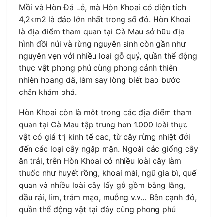
Mồi và Hòn Đá Lẻ, mà Hòn Khoai có diện tích
4,2km2 là đảo lớn nhất trong số đó. Hòn Khoai
là địa điểm tham quan tại Cà Mau sở hữu địa
hình đồi núi và rừng nguyên sinh còn gần như
nguyên vẹn với nhiều loại gỗ quý, quần thể động
thực vật phong phú cùng phong cảnh thiên
nhiên hoang dã, làm say lòng biết bao bước
chân khám phá.
Hòn Khoai còn là một trong các địa điểm tham
quan tại Cà Mau tập trung hơn 1.000 loài thực
vật có giá trị kinh tế cao, từ cây rừng nhiệt đới
đến các loại cây ngập mặn. Ngoài các giống cây
ăn trái, trên Hòn Khoai có nhiều loài cây làm
thuốc như huyết rồng, khoai mài, ngũ gia bì, quế
quan và nhiều loài cây lấy gỗ gồm bằng lăng,
dầu rái, lim, trám mạo, muỗng v.v… Bên cạnh đó,
quần thể động vật tại đây cũng phong phú