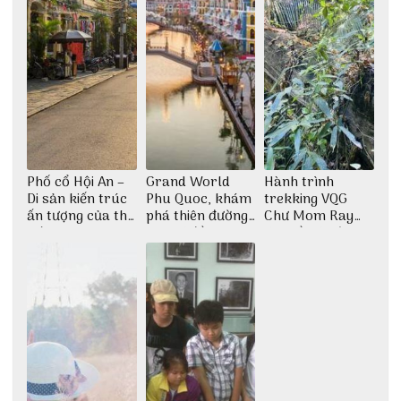
Phố cổ Hội An –
Grand World
Hành trình
Di sản kiến trúc
Phu Quoc, khám
trekking VQG
ấn tượng của thế
phá thiên đường
Chư Mom Ray
giới
giải trí đầy sôi
tìm về núi rừng
động
đại ngàn