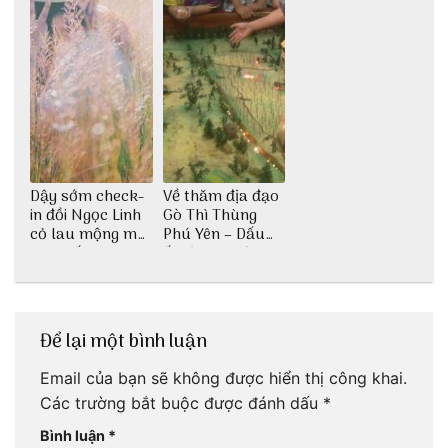
Dậy sớm check-
Về thăm địa đạo
in đồi Ngọc Linh
Gò Thì Thùng
cỏ lau mộng mơ
Phú Yên – Dấu
tại Huế nè bạn
ấn lịch sử còn
ơi!
mãi với thời gian
Để lại một bình luận
Email của bạn sẽ không được hiển thị công khai.
Các trường bắt buộc được đánh dấu
*
Bình luận
*