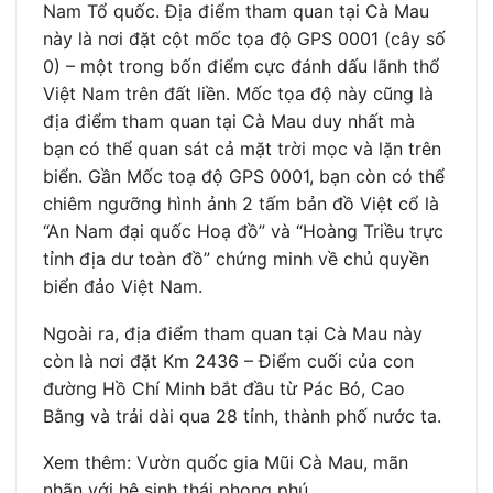
Nam Tổ quốc. Địa điểm tham quan tại Cà Mau
này là nơi đặt cột mốc tọa độ GPS 0001 (cây số
0) – một trong bốn điểm cực đánh dấu lãnh thổ
Việt Nam trên đất liền. Mốc tọa độ này cũng là
địa điểm tham quan tại Cà Mau duy nhất mà
bạn có thể quan sát cả mặt trời mọc và lặn trên
biển. Gần Mốc toạ độ GPS 0001, bạn còn có thể
chiêm ngưỡng hình ảnh 2 tấm bản đồ Việt cổ là
“An Nam đại quốc Hoạ đồ” và “Hoàng Triều trực
tỉnh địa dư toàn đồ” chứng minh về chủ quyền
biển đảo Việt Nam.
Ngoài ra, địa điểm tham quan tại Cà Mau này
còn là nơi đặt Km 2436 – Điểm cuối của con
đường Hồ Chí Minh bắt đầu từ Pác Bó, Cao
Bằng và trải dài qua 28 tỉnh, thành phố nước ta.
Xem thêm: Vườn quốc gia Mũi Cà Mau, mãn
nhãn với hệ sinh thái phong phú