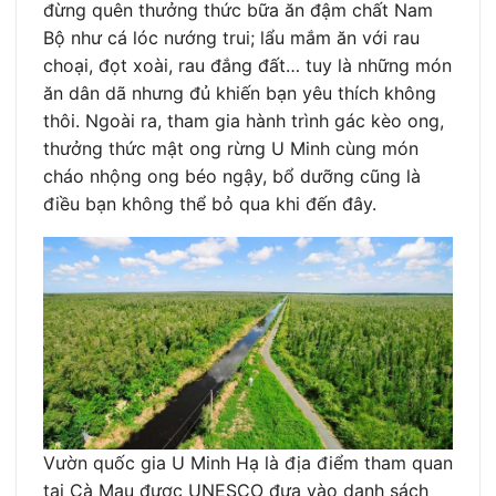
đừng quên thưởng thức bữa ăn đậm chất Nam
Bộ như cá lóc nướng trui; lẩu mắm ăn với rau
choại, đọt xoài, rau đắng đất… tuy là những món
ăn dân dã nhưng đủ khiến bạn yêu thích không
thôi. Ngoài ra, tham gia hành trình gác kèo ong,
thưởng thức mật ong rừng U Minh cùng món
cháo nhộng ong béo ngậy, bổ dưỡng cũng là
điều bạn không thể bỏ qua khi đến đây.
Vườn quốc gia U Minh Hạ là địa điểm tham quan
tại Cà Mau được UNESCO đưa vào danh sách