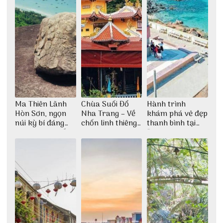
Ma Thiên Lãnh
Chùa Suối Đổ
Hành trình
Hòn Sơn, ngọn
Nha Trang – Về
khám phá vẻ đẹp
núi kỳ bí đáng
chốn linh thiêng
thanh bình tại
khám phá nhất
giữa không gian
Đảo Phú Quý
thiền định