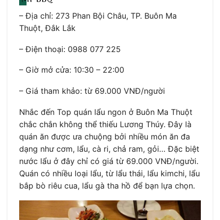
– Địa chỉ: 273 Phan Bội Châu, TP. Buôn Ma
Thuột, Đắk Lắk
– Điện thoại: 0988 077 225
– Giờ mở cửa: 10:30 – 22:00
– Giá tham khảo: từ 69.000 VNĐ/người
Nhắc đến Top quán lẩu ngon ở Buôn Ma Thuột
chắc chắn không thể thiếu Lương Thúy. Đây là
quán ăn được ưa chuộng bởi nhiều món ăn đa
dạng như cơm, lẩu, cà ri, chả ram, gỏi… Đặc biệt
nước lẩu ở đây chỉ có giá từ 69.000 VNĐ/người.
Quán có nhiều loại lẩu, từ lẩu thái, lẩu kimchi, lẩu
bắp bò riêu cua, lẩu gà tha hồ để bạn lựa chọn.