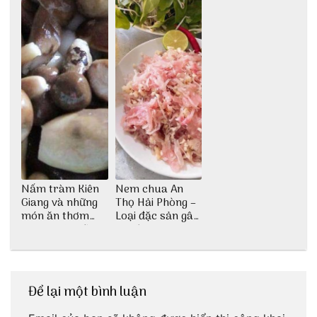
Nấm tràm Kiên
Nem chua An
Giang và những
Thọ Hải Phòng –
món ăn thơm
Loại đặc sản gây
ngon khó cưỡng
nghiện
Để lại một bình luận