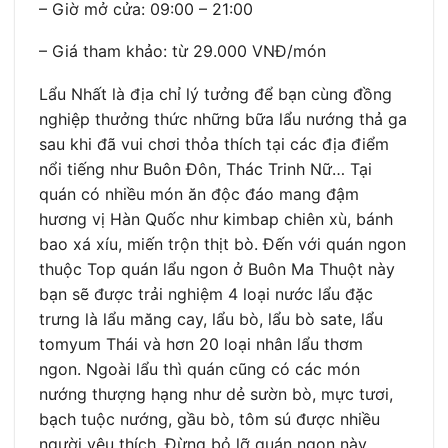
– Giờ mở cửa: 09:00 – 21:00
– Giá tham khảo: từ 29.000 VNĐ/món
Lẩu Nhất là địa chỉ lý tưởng để bạn cùng đồng
nghiệp thưởng thức những bữa lẩu nướng thả ga
sau khi đã vui chơi thỏa thích tại các địa điểm
nổi tiếng như Buôn Đôn, Thác Trinh Nữ… Tại
quán có nhiều món ăn độc đáo mang đậm
hương vị Hàn Quốc như kimbap chiên xù, bánh
bao xá xíu, miến trộn thịt bò. Đến với quán ngon
thuộc Top quán lẩu ngon ở Buôn Ma Thuột này
bạn sẽ được trải nghiệm 4 loại nước lẩu đặc
trưng là lẩu măng cay, lẩu bò, lẩu bò sate, lẩu
tomyum Thái và hơn 20 loại nhân lẩu thơm
ngon. Ngoài lẩu thì quán cũng có các món
nướng thượng hạng như dẻ sườn bò, mực tươi,
bạch tuộc nướng, gầu bò, tôm sú được nhiều
người yêu thích. Đừng bỏ lỡ quán ngon này