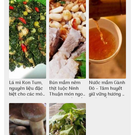
Lá mì Kon Tum,
Bún mắm nêm
Nước mắm Gành
nguyên liệu đặc
thịt luộc Ninh
Đỏ – Tâm huyết
biệt cho các món
Thuận món ngon
giữ vững hương vị
ăn độc đáo
dân dã miền biển
nước mắm sau
bao đời