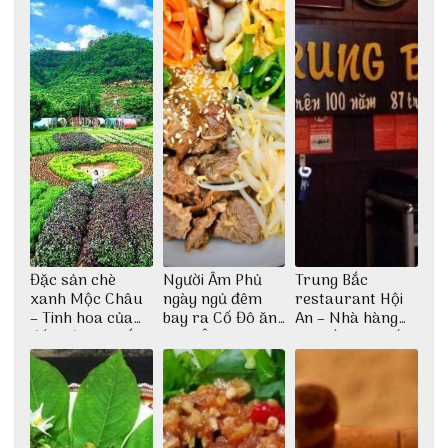
Đặc sản chè
Người Âm Phủ
Trung Bắc
xanh Mộc Châu
ngày ngủ đêm
restaurant Hội
– Tinh hoa của
bay ra Cố Đô ăn
An – Nhà hàng
đất trời Tây Bắc
Cơm Âm Phủ
cao lầu có thiết
Huế
kế vô cùng ấn
tượng giữa lòng
phố Hội