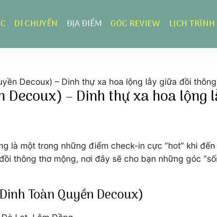
ỰC
DI CHUYỂN
ĐỊA ĐIỂM
GÓC REVIEW
LỊCH TRÌNH
yền Decoux) – Dinh thự xa hoa lộng lẫy giữa đồi thông
 Decoux) – Dinh thự xa hoa lộng l
 là một trong những điểm check-in cực “hot” khi đến v
 đồi thông thơ mộng, nơi đây sẽ cho bạn những góc “s
t (Dinh Toàn Quyền Decoux)