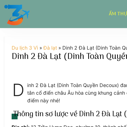
Chuyển
đến
ẨM TH
nội
dung
Du lịch 3 Vì
»
Đà lạt
»
Dinh 2 Đà Lạt (Dinh Toàn Qu
Dinh 2 Đà Lạt (Dinh Toàn Quyền
D
inh 2 Đà Lạt (Dinh Toàn Quyền Decoux) đang
tân cổ điển châu Âu hòa cùng khung cảnh
điểm này nhé!
Thông tin sơ lược về Dinh 2 Đà Lạ