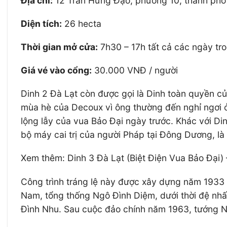
Địa chỉ:
12 Trần Hưng Đạo, phường 10, thành phố
Diện tích:
26 hecta
Thời gian mở cửa:
7h30 – 17h tất cả các ngày tr
Giá vé vào cổng:
30.000 VNĐ / người
Dinh 2 Đà Lạt còn được gọi là Dinh toàn quyền c
mùa hè của Decoux vì ông thường đến nghỉ ngơi ở 
lộng lẫy của vua Bảo Đại ngày trước. Khác với Din
bộ máy cai trị của người Pháp tại Đông Dương, là
Xem thêm: Dinh 3 Đà Lạt (Biệt Điện Vua Bảo Đại) 
Công trình tráng lệ này được xây dựng năm 19
Nam, tổng thống Ngô Đình Diệm, dưới thời đệ nhấ
Đình Nhu. Sau cuộc đảo chính năm 1963, tướng N