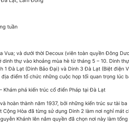
 Đà Lạt, Lâm Đồng
ong tuần
ủa Vua; và dưới thời Decoux (viên toàn quyền Đông Dươ
dinh thự vào khoảng mùa hè từ tháng 5 – 10. Dinh thự l
h 1 Đà Lạt (Dinh Bảo Đại) và Dinh 3 Đà Lạt (Biệt điện V
 địa điểm tổ chức những cuộc họp tối quan trọng lúc b
– Khám phá kiến trúc cổ điển Pháp tại Đà Lạt
33 và hoàn thành năm 1937, bởi những kiến trúc sư tài b
t Cộng Hòa đã từng sử dụng Dinh 2 làm nơi nghỉ mát c
guyễn Khánh lên nắm quyền đã chọn nơi này làm tổng 