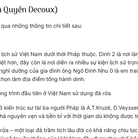
àn Quyền Decoux)
qua những thông tin chi tiết sau:
c lịch sử Việt Nam dưới thời Pháp thuộc. Dinh 2 là nơi
hơn, đây còn là nơi diễn ra nhiều sự kiện lịch sử trọn
i nghỉ dưỡng của gia đình ông Ngô Đình Nhu 0 là em tra
họn làm địa điểm tổng hành dinh.
ng trình đầu tiên ở Việt Nam sử dụng đá rửa
3 kiến trúc sư tài ba người Pháp là A.T.Kruzé, D.Veys
á nguyên vẹn và bền bỉ với thời gian dù không được tr
 – một loại đá trầm tích lâu đời có khả năng chịu lực 