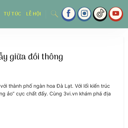
TỰ TÚC
LỄ HỘI
ẫy giữa đồi thông
ới thành phố ngàn hoa Đà Lạt. Với lối kiến trúc
ống ảo” cực chất đấy. Cùng 3vi.vn khám phá địa