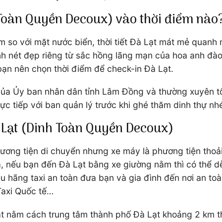
 Toàn Quyền Decoux) vào thời điểm nào
so với mặt nước biển, thời tiết Đà Lạt mát mẻ quanh n
ình nét đẹp riêng từ sắc hồng lãng mạn của hoa anh 
 bạn nên chọn thời điểm để check-in Đà Lạt.
ủa Ủy ban nhân dân tỉnh Lâm Đồng và thường xuyên tổ 
ực tiếp với ban quản lý trước khi ghé thăm dinh thự nh
 Lạt (Dinh Toàn Quyền Decoux)
ương tiện di chuyển nhưng xe máy là phương tiện thoải 
a, nếu bạn đến Đà Lạt bằng xe giường nằm thì có thể
ều hãng taxi an toàn đưa bạn và gia đình đến nơi an to
 Taxi Quốc tế…
Lạt nằm cách trung tâm thành phố Đà Lạt khoảng 2 km 