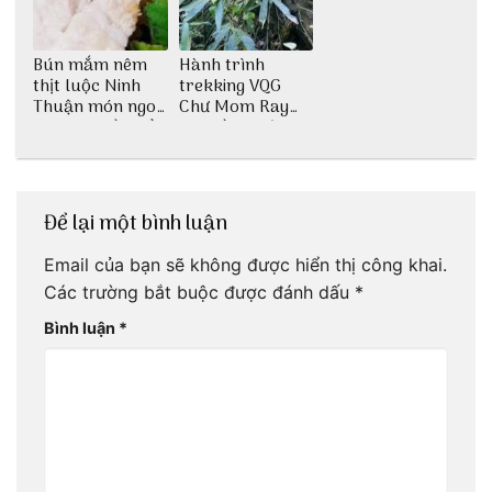
Bún mắm nêm
Hành trình
thịt luộc Ninh
trekking VQG
Thuận món ngon
Chư Mom Ray
dân dã miền biển
tìm về núi rừng
đại ngàn
Để lại một bình luận
Email của bạn sẽ không được hiển thị công khai.
Các trường bắt buộc được đánh dấu
*
Bình luận
*