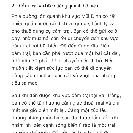
2.1 Cắm trại và tiệc nướng quanh bờ biển
Phía đường lớn quanh khu vực Mũi Dinh có rất
nhiều quán nước có dịch vụ giữ xe, hành lý và
cho thuê dụng cụ cắm trại. Bạn có thể gửi xe ở
đây, nhờ mua hải sản rồi di chuyển đến khu vực
cắm trại nơi bãi biển. Để đến được địa điểm
cắm trại, bạn cần phải vượt qua một bãi cát dài,
mất gần 30 phút để di chuyển nếu đi bộ. Nếu
muốn tiết kiệm sức lực bạn có thể di chuyển
bằng cách thuê xe xúc cát và vượt qua những
tiểu sa mạc.
Sau khi đến được khu vực cắm trại tại Bãi Tràng,
bạn có thể tận hưởng cảm giác thoải mái và dịu
mát mà gió biển mát lại. Căng một túp lều,
nướng những món hải sản đã được tẩm ướp rồi
nhâm nhi bên cạnh sóng biển rì rào là một trải
nghiệm khó quên đối với các bạn trẻ mê đi