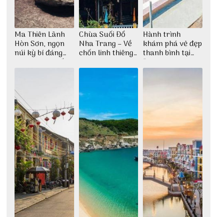
Ma Thiên Lãnh
Chùa Suối Đổ
Hành trình
Hòn Sơn, ngọn
Nha Trang – Về
khám phá vẻ đẹp
núi kỳ bí đáng
chốn linh thiêng
thanh bình tại
khám phá nhất
giữa không gian
Đảo Phú Quý
thiền định