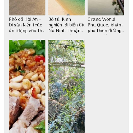
Phố cổ Hội An –
Bỏ túi Kinh
Grand World
Di sản kiến trúc
nghiệm đi biển Cà
Phu Quoc, khám
ấn tượng của thế
Ná Ninh Thuận
phá thiên đường
giới
chi tiết nhất
giải trí đầy sôi
động