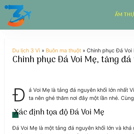
Chuyển
đến
ẨM TH
nội
dung
Du lịch 3 Vì
»
Buôn ma thuột
»
Chinh phục Đá Voi 
Chinh phục Đá Voi Mẹ, tảng đá
Đ
á Voi Mẹ là tảng đá nguyên khối lớn nhất 
ta nên ghé thăm nơi đây một lần nhé. Cùng
Xác định tọa độ Đá Voi Mẹ
Đá Voi Mẹ là một tảng đá nguyên khối lớn và khá