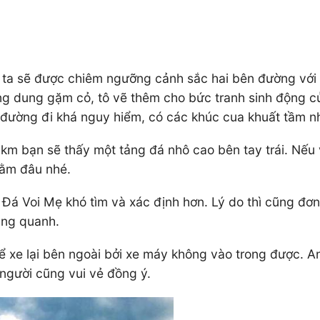
ta sẽ được chiêm ngưỡng cảnh sắc hai bên đường với 
ng dung gặm cỏ, tô vẽ thêm cho bức tranh sinh động c
 đường đi khá nguy hiểm, có các khúc cua khuất tầm nh
m bạn sẽ thấy một tảng đá nhô cao bên tay trái. Nếu v
nằm đâu nhé.
 Đá Voi Mẹ khó tìm và xác định hơn. Lý do thì cũng đơn
ung quanh.
xe lại bên ngoài bởi xe máy không vào trong được. An 
người cũng vui vẻ đồng ý.