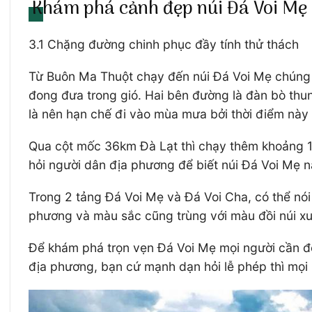
Khám phá cảnh đẹp núi Đá Voi Mẹ
3.1 Chặng đường chinh phục đầy tính thử thách
Từ Buôn Ma Thuột chạy đến núi Đá Voi Mẹ chúng 
đong đưa trong gió. Hai bên đường là đàn bò thu
là nên hạn chế đi vào mùa mưa bởi thời điểm này
Qua cột mốc 36km Đà Lạt thì chạy thêm khoảng 1k
hỏi người dân địa phương để biết núi Đá Voi Mẹ 
Trong 2 tảng Đá Voi Mẹ và Đá Voi Cha, có thể nói
phương và màu sắc cũng trùng với màu đồi núi x
Để khám phá trọn vẹn Đá Voi Mẹ mọi người cần để 
địa phương, bạn cứ mạnh dạn hỏi lễ phép thì mọi 