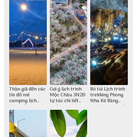
Thân gửi đến các
Gợi ý lịch trình
Bỏ túi Lịch trình
tín đồ mê
Mộc Châu 3N2Đ
trekking Phong
camping lịch
tự túc chi tiết
Nha Kẻ Bàng
trình cắm trại
nhất
3N2Đ cực chi tiết
Huế tự túc 2N1Đ
từ 3vi.vn
chi tiết nhất