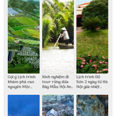
Gợi ý Lịch trình
Kinh nghiệm đi
Lịch trình Đồ
khám phá cao
tour rừng dừa
Sơn 2 ngày từ Hà
nguyên Mộc
Bảy Mẫu Hội An
Nội giải nhiệt
Châu 2N1Đ cực
1 ngày
ngày hè
chi tiết