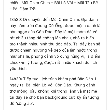
chiều: Mũi Chim Chim – Bãi Lò Vôi – Mũi Tàu Bể
– Bãi Đầm Trầu
13h30: Di chuyển đến Mũi Chim Chim. Địa danh
này nằm trên đường Cỏ Ống, được mệnh danh là
hòn ngọc của Côn Đảo. Đây là một mỏm đá với
rất nhiều tảng đá chồng lên nhau, nhô ra biển
tạo thành nhiều hình thù độc đáo. Tại đây bạn sẽ
được chiêm ngưỡng vẻ đẹp của làn nước trong
như pha lê, phong cảnh vô cùng hùng vĩ, là điểm
check-in lý tưởng, được rất nhiều khách du lịch
yêu thích.
14h30: Tiếp tục Lịch trình khám phá Bắc Đảo 1
ngày tại Bãi biển Lò Vôi Côn Đảo. Khung cảnh
thơ mộng, bầu không khí trong lành và mát mẻ
tại đây sẽ cho bạn background cực kỳ ấn tượng
để “sống ảo”.