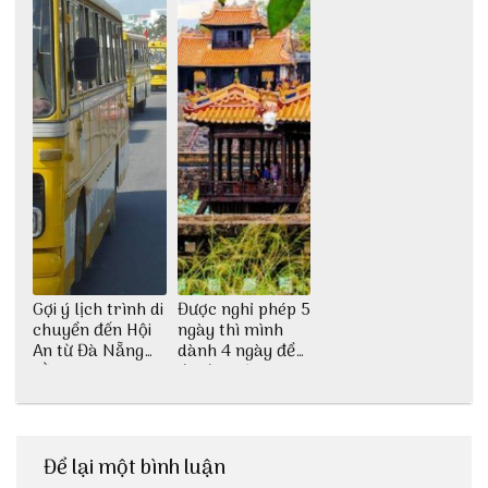
Gợi ý lịch trình di
Được nghỉ phép 5
chuyển đến Hội
ngày thì mình
An từ Đà Nẵng
dành 4 ngày để
bằng xe bus
đu đưa Lịch
trình Huế tự túc
4 ngày của 3vi.vn
thôi
Để lại một bình luận